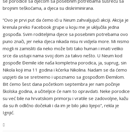
se porodice sa djecom sa posebnim potrebama susreću sa
brojnim teškoćama, a djeca su diskriminirana.
“Ovo je prvi put da ćemo ići u Neum zahvaljujući akciji. Akcija je
krenula preko Facebook grupe u koju me je uključila jedna
gospođa. Svim roditeljima djece sa posebnim potrebama ovo
puno znači, jer neka djeca nikada nisu ni vidjela more. Mi nismo
mogli ni zamisliti da neko može biti tako human i imati veliko
srce da ustupi nama svoj dom za takvo nešto. U Neum kod
gospođe Đemile ide naša kompletna porodica, ja, suprug, sin
Nikola koji ima 11 godina i kćerka Nikolina. Nadam se da ćemo
uspjeti da se sretnemo i upoznamo sa gospođom Đemilom.
Bit ćemo šest dana početkom septembra jer nam počinje
školska godina, a učiteljice će nam to opravdati. Neke porodice
su već bile na hrvatskom primorju i vratile se zadovoljne, kažu
da su ih odlično dočekali i da im je bilo jako lijepo”, rekla je
Ignjić.
BiH