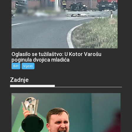
Oglasilo se tužilaštvo: U Kotor Varošu
poginula dvojica mladića
BiH
Vijesti
Zadnje