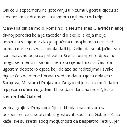
Oni će u septembru na ljetovanju u Neumu ugostiti djecu sa
Downovim sindromom i autizmom i njihove roditelje.
“Zahvalila bih se mojoj komšinici iz Neuma Ines Glavinić i njenoj
divnoj porodici koja je također dio akcije, a koja me je
upoznala sa njom. Kako je upućena u moj humanitarni rad
odmah me je nazvala i pitala da li i ja želim da se uključim, što
sam naravno od srca prihvatila. Sreća i osmjeh te djece ne
mogu se mjeriti ni sa čim i nemaju cijenu. Imat ću čast da
ugostim desetero djece koji dolaze sa roditeljima i svako
dijete će kod mene boraviti sedam dana. Djeca dolaze iz
Sarajeva, Mostara i Prnjavora. Drago mi je da ću moći da im
uljepšam i učinim ugodnim tih sedam dana na moru”, kaže
Đemila Talić Gabriel.
Verica Ignjić iz Prnjavora čiji sin Nikola ima autizam sa
porodicom će u septembru gostovati kod Talić Gabriel. Kako
kaže, svi su sretni zbog mogućnosti da besplatno ljetuju, jer