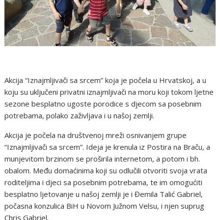
Akcija “Iznajmljivači sa srcem” koja je počela u Hrvatskoj, a u
koju su uključeni privatni iznajmljivači na moru koji tokom ljetne
sezone besplatno ugoste porodice s djecom sa posebnim
potrebama, polako zaživljava i u našoj zemlji.
Akcija je počela na društvenoj mreži osnivanjem grupe
“Iznajmljivači sa srcem”. Ideja je krenula iz Postira na Braču, a
munjevitom brzinom se proširila internetom, a potom i bh.
obalom. Među domaćinima koji su odlučili otvoriti svoja vrata
roditeljima i djeci sa posebnim potrebama, te im omogućiti
besplatno ljetovanje u našoj zemlji je i Đemila Talić Gabriel,
počasna konzulica BiH u Novom Južnom Velsu, i njen suprug
Chris Gabriel.