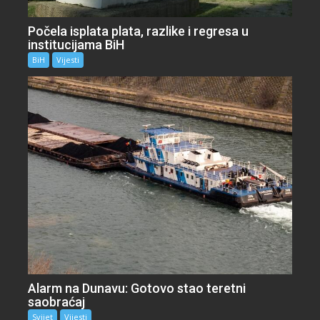
Počela isplata plata, razlike i regresa u
institucijama BiH
BiH
Vijesti
Alarm na Dunavu: Gotovo stao teretni
saobraćaj
Svijet
Vijesti