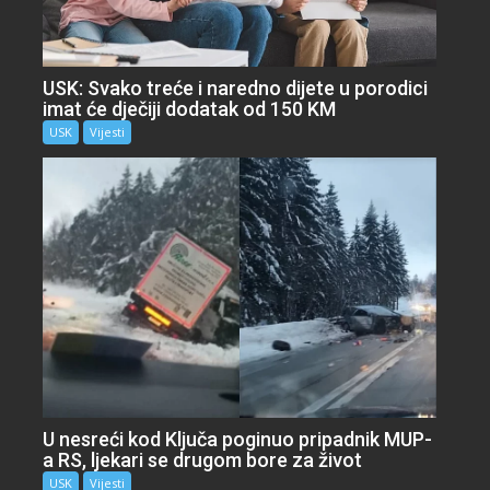
USK: Svako treće i naredno dijete u porodici
imat će dječiji dodatak od 150 KM
USK
Vijesti
U nesreći kod Ključa poginuo pripadnik MUP-
a RS, ljekari se drugom bore za život
USK
Vijesti