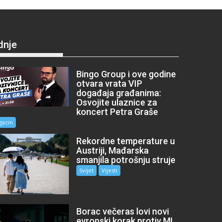
dnje
Bingo Group i ove godine
otvara vrata VIP
događaja građanima:
Osvojite ulaznice za
koncert Petra Graše
gazin
Rekordne temperature u
Austriji, Mađarska
smanjila potrošnju struje
Svijet
Vijesti
Borac večeras lovi novi
evropski korak protiv ML