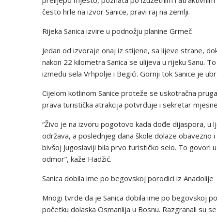
prelijepo mjesto, poznata po izuzetnim i atraktivnim tu
često hrle na izvor Sanice, pravi raj na zemlji.
Rijeka Sanica izvire u podnožju planine Grmeč
Jedan od izvoraje onaj iz stijene, sa lijeve strane, do
nakon 22 kilometra Sanica se ulijeva u rijeku Sanu. To 
između sela Vrhpolje i Begići. Gornji tok Sanice je ub
Cijelom kotlinom Sanice proteže se uskotračna pruga p
prava turistička atrakcija potvrđuje i sekretar mjesn
“Živo je na izvoru pogotovo kada dođe dijaspora, u l
održava, a poslednjeg dana škole dolaze obavezno i dj
bivšoj Jugoslaviji bila prvo turističko selo. To govori u
odmor”, kaže Hadžić.
Sanica dobila ime po begovskoj porodici iz Anadolije
Mnogi tvrde da je Sanica dobila ime po begovskoj poro
početku dolaska Osmanlija u Bosnu. Razgranali su se