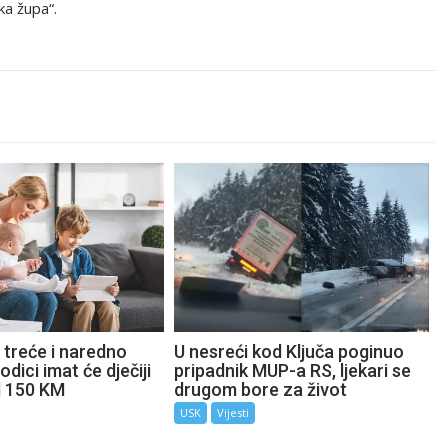
ka župa“.
 treće i naredno
U nesreći kod Ključa poginuo
odici imat će dječiji
pripadnik MUP-a RS, ljekari se
d 150 KM
drugom bore za život
USK
Vijesti