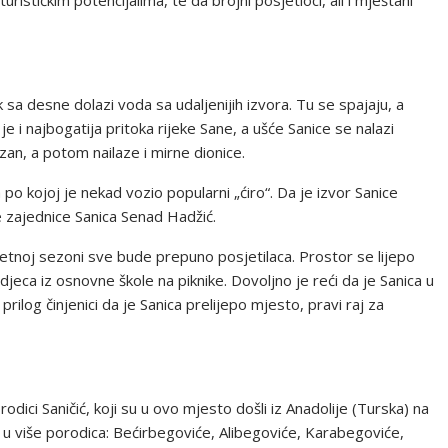
rističkim potencijalima, te da brojni posjetioci, ali i mještani
k sa desne dolazi voda sa udaljenijih izvora. Tu se spajaju, a
je i najbogatija pritoka rijeke Sane, a ušće Sanice se nalazi
rzan, a potom nailaze i mirne dionice.
o kojoj je nekad vozio popularni „ćiro“. Da je izvor Sanice
e zajednice Sanica Senad Hadžić.
jetnoj sezoni sve bude prepuno posjetilaca. Prostor se lijepo
eca iz osnovne škole na piknike. Dovoljno je reći da je Sanica u
 prilog činjenici da je Sanica prelijepo mjesto, pravi raj za
dici Saničić, koji su u ovo mjesto došli iz Anadolije (Turska) na
 u više porodica: Bećirbegoviće, Alibegoviće, Karabegoviće,