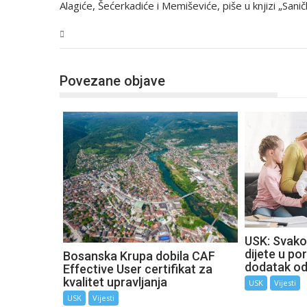
Alagiće, Šećerkadiće i Memiševiće, piše u knjizi „Sanič
USK
Povezane objave
USK: Svako
dijete u por
Bosanska Krupa dobila CAF
dodatak o
Effective User certifikat za
kvalitet upravljanja
USK
Vijesti
USK
Vijesti