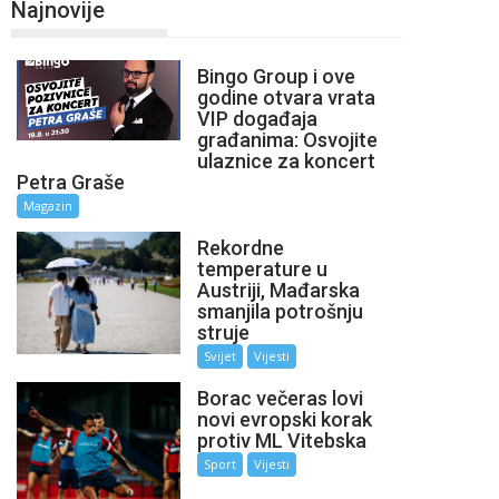
Najnovije
Bingo Group i ove
godine otvara vrata
VIP događaja
građanima: Osvojite
ulaznice za koncert
Petra Graše
Magazin
Rekordne
temperature u
Austriji, Mađarska
smanjila potrošnju
struje
Svijet
Vijesti
Borac večeras lovi
novi evropski korak
protiv ML Vitebska
Sport
Vijesti