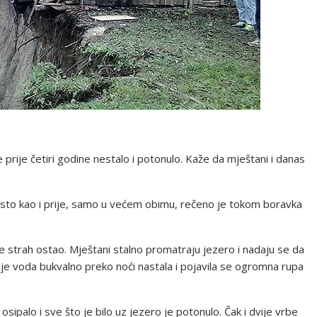
 prije četiri godine nestalo i potonulo. Kaže da mještani i danas
je isto kao i prije, samo u većem obimu, rečeno je tokom boravka
 je strah ostao. Mještani stalno promatraju jezero i nadaju se da
da je voda bukvalno preko noći nastala i pojavila se ogromna rupa
ipalo i sve što je bilo uz jezero je potonulo. Čak i dvije vrbe