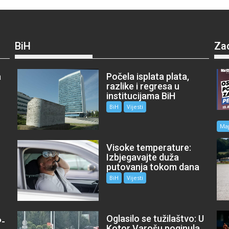
BiH
Za
a
Počela isplata plata,
razlike i regresa u
institucijama BiH
BiH
Vijesti
Ma
Visoke temperature:
Izbjegavajte duža
putovanja tokom dana
BiH
Vijesti
Oglasilo se tužilaštvo: U
P-
Kotor Varošu poginula