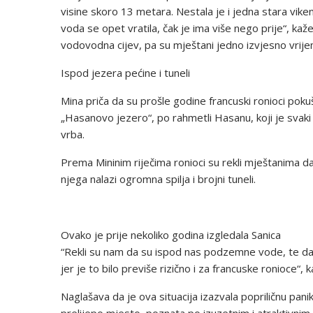
visine skoro 13 metara. Nestala je i jedna stara viken
voda se opet vratila, čak je ima više nego prije“, kaž
vodovodna cijev, pa su mještani jedno izvjesno vrije
Ispod jezera pećine i tuneli
Mina priča da su prošle godine francuski ronioci pokuš
„Hasanovo jezero“, po rahmetli Hasanu, koji je svaki
vrba.
Prema Mininim riječima ronioci su rekli mještanima da
njega nalazi ogromna spilja i brojni tuneli.
Ovako je prije nekoliko godina izgledala Sanica
“Rekli su nam da su ispod nas podzemne vode, te da s
jer je to bilo previše rizično i za francuske ronioce“
Naglašava da je ova situacija izazvala popriličnu pan