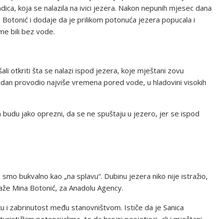
dica, koja se nalazila na ivici jezera. Nakon nepunih mjesec dana
e Botonić i dodaje da je prilikom potonuća jezera popucala i
me bili bez vode.
ali otkriti šta se nalazi ispod jezera, koje mještani zovu
 dan provodio najviše vremena pored vode, u hladovini visokih
 budu jako oprezni, da se ne spuštaju u jezero, jer se ispod
mo bukvalno kao „na splavu“. Dubinu jezera niko nije istražio,
, kaže Mina Botonić, za Anadolu Agency.
iku i zabrinutost među stanovništvom. Ističe da je Sanica