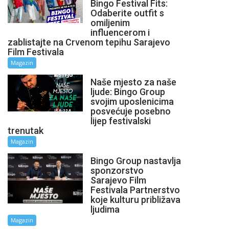
Bingo Festival Fits:
Odaberite outfit s
omiljenim
influencerom i
zablistajte na Crvenom tepihu Sarajevo
Film Festivala
Magazin
Naše mjesto za naše
ljude: Bingo Group
svojim uposlenicima
posvećuje posebno
lijep festivalski
trenutak
Magazin
Bingo Group nastavlja
sponzorstvo
Sarajevo Film
Festivala Partnerstvo
koje kulturu približava
ljudima
Magazin