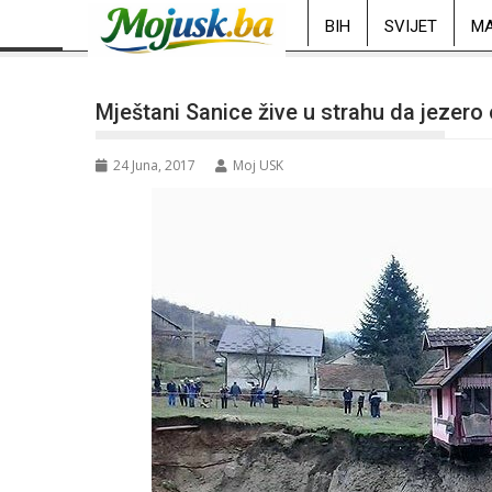
BIH
SVIJET
MA
Mještani Sanice žive u strahu da jezero 
24 Juna, 2017
Moj USK