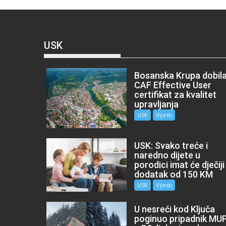
USK
Bosanska Krupa dobil
CAF Effective User
certifikat za kvalitet
upravljanja
USK
Vijesti
USK: Svako treće i
naredno dijete u
porodici imat će dječiji
dodatak od 150 KM
USK
Vijesti
U nesreći kod Ključa
poginuo pripadnik MU