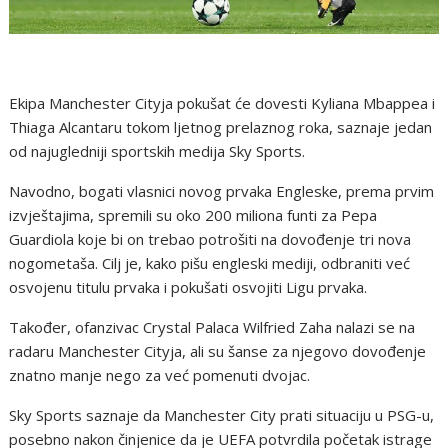
Ekipa Manchester Cityja pokušat će dovesti Kyliana Mbappea i
Thiaga Alcantaru tokom ljetnog prelaznog roka, saznaje jedan
od najugledniji sportskih medija Sky Sports.
Navodno, bogati vlasnici novog prvaka Engleske, prema prvim
izvještajima, spremili su oko 200 miliona funti za Pepa
Guardiola koje bi on trebao potrošiti na dovođenje tri nova
nogometaša. Cilj je, kako pišu engleski mediji, odbraniti već
osvojenu titulu prvaka i pokušati osvojiti Ligu prvaka.
Također, ofanzivac Crystal Palaca Wilfried Zaha nalazi se na
radaru Manchester Cityja, ali su šanse za njegovo dovođenje
znatno manje nego za već pomenuti dvojac.
Sky Sports saznaje da Manchester City prati situaciju u PSG-u,
posebno nakon činjenice da je UEFA potvrdila početak istrage