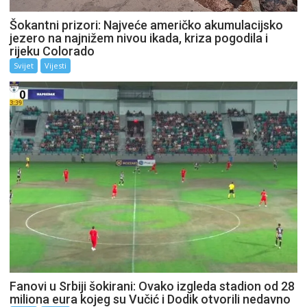
Šokantni prizori: Najveće američko akumulacijsko
jezero na najnižem nivou ikada, kriza pogodila i
rijeku Colorado
Svijet
Vijesti
Fanovi u Srbiji šokirani: Ovako izgleda stadion od 28
miliona eura kojeg su Vučić i Dodik otvorili nedavno