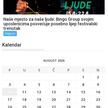
Naše mjesto za naše ljude: Bingo Group svojim
uposlenicima posvećuje posebno lijep festivalski
trenutak
Magazin
Kalendar
AUGUST 2026
P
U
S
Č
P
S
N
1
2
3
4
5
6
7
8
9
10
11
12
13
14
15
16
17
18
19
20
21
22
23
24
25
26
27
28
29
30