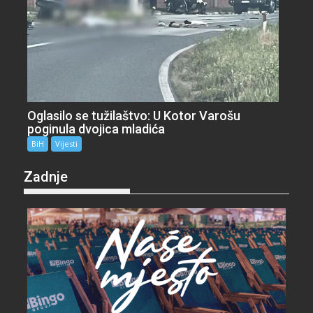
Oglasilo se tužilaštvo: U Kotor Varošu
poginula dvojica mladića
BiH
Vijesti
Zadnje