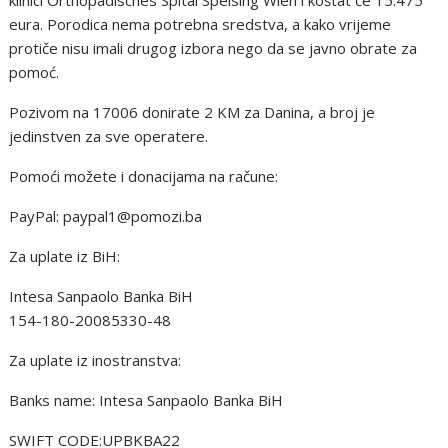
eura. Porodica nema potrebna sredstva, a kako vrijeme
protiče nisu imali drugog izbora nego da se javno obrate za
pomoć.
Pozivom na 17006 donirate 2 KM za Danina, a broj je
jedinstven za sve operatere.
Pomoći možete i donacijama na račune:
PayPal: paypal1@pomozi.ba
Za uplate iz BiH:
Intesa Sanpaolo Banka BiH
154-180-20085330-48
Za uplate iz inostranstva:
Banks name: Intesa Sanpaolo Banka BiH
SWIFT CODE:UPBKBA22