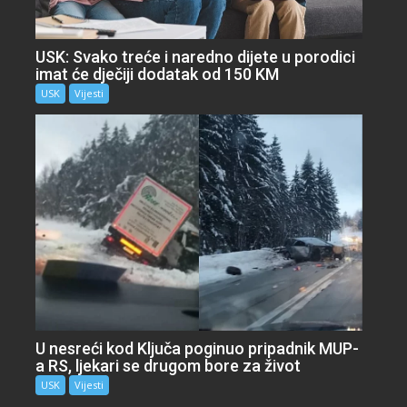
USK: Svako treće i naredno dijete u porodici
imat će dječiji dodatak od 150 KM
USK
Vijesti
U nesreći kod Ključa poginuo pripadnik MUP-
a RS, ljekari se drugom bore za život
USK
Vijesti