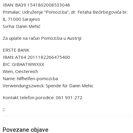
IBAN: BA39 1541802008533048
Primalac: Udruženje “Pomozi.ba”, dr. Fetaha Bećirbegovića br.
8, 71000 Sarajevo
Svrha: Danin Mehić
Za uplate na račun Pomozi.ba u Austriji:
ERSTE BANK
IBAN: AT64 2011182266475400
BIC: GIBAATWWXXX
Wien, Oestereich
Name: hilfhelfen-pomozi.ba
Verwendungszweck: Spende für Danin Mehic
Kontakt telefon porodice: 061 931 272.
Magazin
Povezane objave