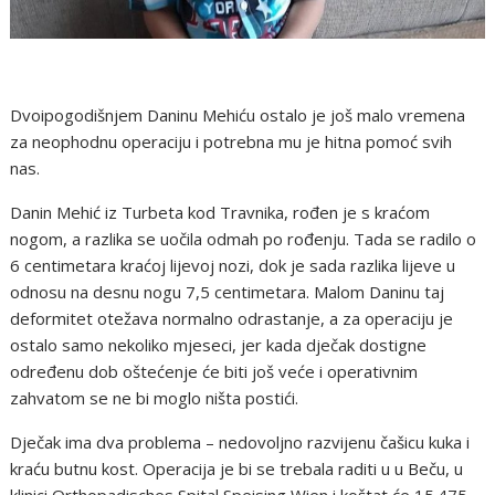
Dvoipogodišnjem Daninu Mehiću ostalo je još malo vremena
za neophodnu operaciju i potrebna mu je hitna pomoć svih
nas.
Danin Mehić iz Turbeta kod Travnika, rođen je s kraćom
nogom, a razlika se uočila odmah po rođenju. Tada se radilo o
6 centimetara kraćoj lijevoj nozi, dok je sada razlika lijeve u
odnosu na desnu nogu 7,5 centimetara. Malom Daninu taj
deformitet otežava normalno odrastanje, a za operaciju je
ostalo samo nekoliko mjeseci, jer kada dječak dostigne
određenu dob oštećenje će biti još veće i operativnim
zahvatom se ne bi moglo ništa postići.
Dječak ima dva problema – nedovoljno razvijenu čašicu kuka i
kraću butnu kost. Operacija je bi se trebala raditi u u Beču, u
klinici Orthopadisches Spital Speising Wien i koštat će 15.475