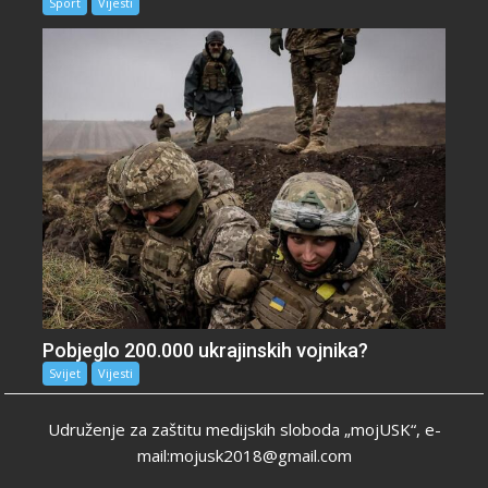
Sport
Vijesti
Pobjeglo 200.000 ukrajinskih vojnika?
Svijet
Vijesti
Udruženje za zaštitu medijskih sloboda „mojUSK“, e-
mail:mojusk2018@gmail.com