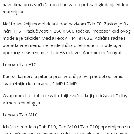
navodima proizvođača dovoljno za do pet sati gledanja video
materijala.
Nešto snažniji model dolazi pod nazivom Tab E8. Zaslon je 8-
inčni (IPS) i razlučivosti 1.280 x 800 točaka. Procesor kod ovog
modela je također MediaTekov – MT8163B. Količina radne i
podatkovne memorije je identična prethodnom modelu, ali
operacijski sistem nije. Tab E8 dolazi s Androidom Nougat.
Lenovo Tab E10
Kad su kamere u pitanju proizvođač je ovaj model opremio
kvalitetnijim kamerama, 5 MP i 2 MP.
Ovaj model je dobio i kvalitetniji zvučnik koji podržava i Dolby
Atmos tehnologiju.
Lenovo Tab M10
Iduća tri modela (Tab E10, Tab M10 i Tab P10) opremljena su
10,1-inčnim IPS zaslonima HD ili FHD rezolucije. Tab E10 ima