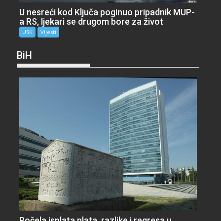
U nesreći kod Ključa poginuo pripadnik MUP-
a RS, ljekari se drugom bore za život
USK
Vijesti
BiH
Počela isplata plata, razlike i regresa u