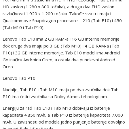
HD zaslon (1.280 x 800 točaka), a druga dva FHD zaslon
razlučivosti 1.920 x 1.200 točaka. Takođe sva tri imaju i
Qualcommove Snapdragon procesore – 210 (Tab E10) i 450
(Tab M10 i Tab P10).
Lenovo Tab E10 ima 2 GB RAM-a i 16 GB interne memorije
dok druga dva imaju po 3 GB (Tab M10) i 4 GB RAM-a (Tab
P10) i 32 GB interne memorije. Tab E10 model ima Android
Go inačicu Androida Oreo, a ostala dva punokrvni Android
Oreo.
Lenovo Tab P10
Nadalje, Tab E10 i Tab M10 imaju po dva zvučnika dok Tab
P10 ima četiri zvučnika sa Dolby Atmos tehnologijom.
Energiju za rad Tab E10 i Tab M10 dobivaju iz baterije
kapaciteta 4.850 mAh, a Tab P10 iz baterije kapaciteta 7.000
mAh. U zavisnosti od modela jedno punjenje baterije dovoljno
je za od 5 do 15 sati rada.