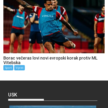
Borac večeras lovi novi evropski korak protiv ML
Vitebska
Sport
Vijesti
USK