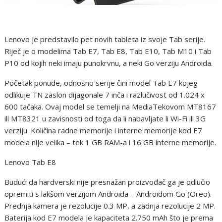
Lenovo je predstavilo pet novih tableta iz svoje Tab serije.
Riječ je o modelima Tab E7, Tab E8, Tab E10, Tab M10 i Tab
P10 od kojih neki imaju punokrvnu, a neki Go verziju Androida.
Početak ponude, odnosno serije čini model Tab E7 kojeg
odlikuje TN zaslon dijagonale 7 inča i razlučivost od 1.024 x
600 tačaka. Ovaj model se temelji na MediaTekovom MT8167
ili MT8321 u zavisnosti od toga da li nabavljate li Wi-Fi ili 3G
verziju. Količina radne memorije i interne memorije kod E7
modela nije velika – tek 1 GB RAM-a i 16 GB interne memorije.
Lenovo Tab E8
Budući da hardverski nije presnažan proizvođač ga je odlučio
opremiti s lakšom verzijom Androida – Androidom Go (Oreo).
Prednja kamera je rezolucije 0.3 MP, a zadnja rezolucije 2 MP.
Baterija kod E7 modela je kapaciteta 2.750 mAh što je prema