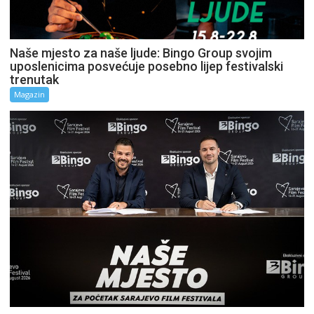
Naše mjesto za naše ljude: Bingo Group svojim
uposlenicima posvećuje posebno lijep festivalski
trenutak
Magazin