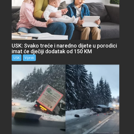
USK: Svako treće i naredno dijete u porodici
imat će dječiji dodatak od 150 KM
USK
Vijesti