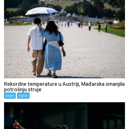
Rekordne temperature u Austriji, Mađarska smanjila
potrošnju struje
Svijet
Vijesti