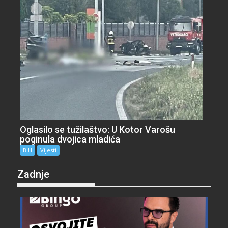
Oglasilo se tužilaštvo: U Kotor Varošu
poginula dvojica mladića
BiH
Vijesti
Zadnje