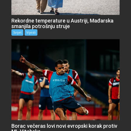
Rekordne temperature u Austriji, Mađarska
smanjila potrošnju struje
Svijet
Vijesti
Borac večeras lovi novi evropski korak protiv