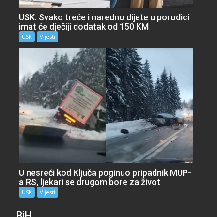
USK: Svako treće i naredno dijete u porodici
imat će dječiji dodatak od 150 KM
USK
Vijesti
U nesreći kod Ključa poginuo pripadnik MUP-
a RS, ljekari se drugom bore za život
USK
Vijesti
BiH