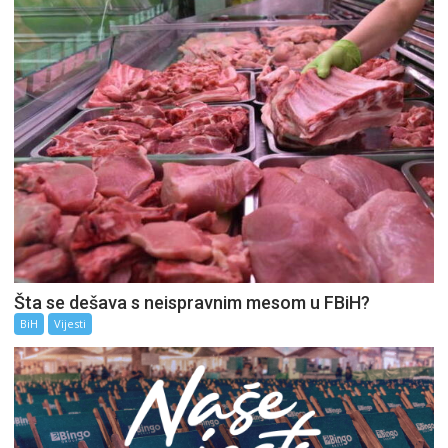
Šta se dešava s neispravnim mesom u FBiH?
BiH
Vijesti