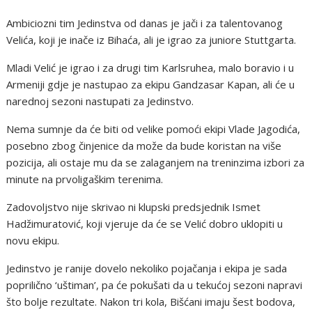
Ambiciozni tim Jedinstva od danas je jači i za talentovanog
Velića, koji je inače iz Bihaća, ali je igrao za juniore Stuttgarta.
Mladi Velić je igrao i za drugi tim Karlsruhea, malo boravio i u
Armeniji gdje je nastupao za ekipu Gandzasar Kapan, ali će u
narednoj sezoni nastupati za Jedinstvo.
Nema sumnje da će biti od velike pomoći ekipi Vlade Jagodića,
posebno zbog činjenice da može da bude koristan na više
pozicija, ali ostaje mu da se zalaganjem na treninzima izbori za
minute na prvoligaškim terenima.
Zadovoljstvo nije skrivao ni klupski predsjednik Ismet
Hadžimuratović, koji vjeruje da će se Velić dobro uklopiti u
novu ekipu.
Jedinstvo je ranije dovelo nekoliko pojačanja i ekipa je sada
poprilično ‘uštiman’, pa će pokušati da u tekućoj sezoni napravi
što bolje rezultate. Nakon tri kola, Bišćani imaju šest bodova,