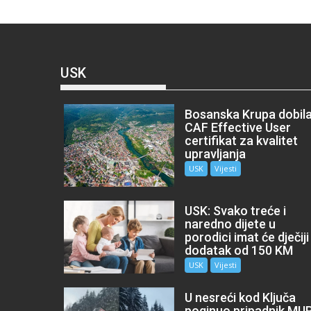
USK
Bosanska Krupa dobil
CAF Effective User
certifikat za kvalitet
upravljanja
USK
Vijesti
USK: Svako treće i
naredno dijete u
porodici imat će dječiji
dodatak od 150 KM
USK
Vijesti
U nesreći kod Ključa
poginuo pripadnik MU