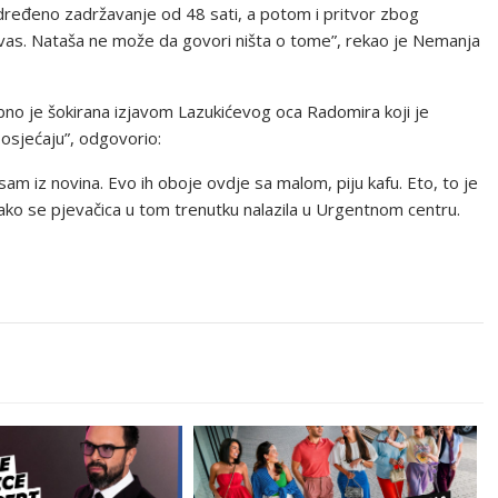
dređeno zadržavanje od 48 sati, a potom i pritvor zbog
 vas. Nataša ne može da govori ništa o tome”, rekao je Nemanja
osebno je šokirana izjavom Lazukićevog oca Radomira koji je
 osjećaju”, odgovorio:
sam iz novina. Evo ih oboje ovdje sa malom, piju kafu. Eto, to je
ako se pjevačica u tom trenutku nalazila u Urgentnom centru.