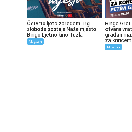
Četvrto ljeto zaredom Trg
Bingo Grou
slobode postaje Naše mjesto -
otvara vra
Bingo Ljetno kino Tuzla
građanima:
za koncert
Magazin
Magazin