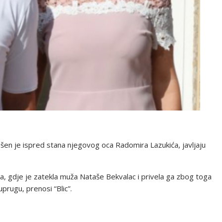
šen je ispred stana njegovog oca Radomira Lazukića, javljaju
ca, gdje je zatekla muža Nataše Bekvalac i privela ga zbog toga
prugu, prenosi “Blic”.