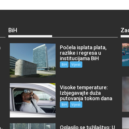
BiH
Za
a
Počela isplata plata,
razlike i regresa u
institucijama BiH
BiH
Vijesti
Visoke temperature:
Izbjegavajte duža
putovanja tokom dana
BiH
Vijesti
Oglasilo se tužilaštvo: U
P-