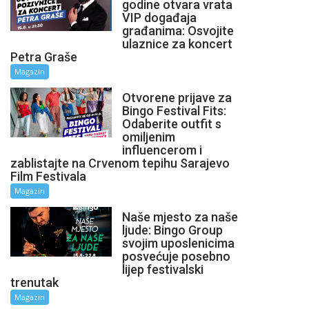
godine otvara vrata
VIP događaja
građanima: Osvojite
ulaznice za koncert
Petra Graše
Magazin
Otvorene prijave za
Bingo Festival Fits:
Odaberite outfit s
omiljenim
influencerom i
zablistajte na Crvenom tepihu Sarajevo
Film Festivala
Magazin
Naše mjesto za naše
ljude: Bingo Group
svojim uposlenicima
posvećuje posebno
lijep festivalski
trenutak
Magazin