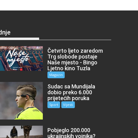
dnje
Četvrto ljeto zaredom
Trg slobode postaje
Naše mjesto - Bingo
Ljetno kino Tuzla
Magazin
Sudac sa Mundijala
dobio preko 6.000
prijetećih poruka
Sport
Vijesti
Pobjeglo 200.000
ukrajinskih vojnika?