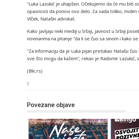
“Luka Lazukić je uhapšen. Očekujemo da će mu biti o
opasnosti da ponovi ovo delo. Za sada toliko, molim
Vlček, Natašin advokat.
Kako javljaju neki mediji u Srbiji, javnost u Srbiji p
novinarima na pitanje “da li se čuo sa sinom i kako se
“Za informaciju da je Luka pijan pretukao Natašu čuo 
sve što mogu da kažem”, rekao je Radomir Lazukić, i
(Blic.rs)
Magazin
Povezane objave