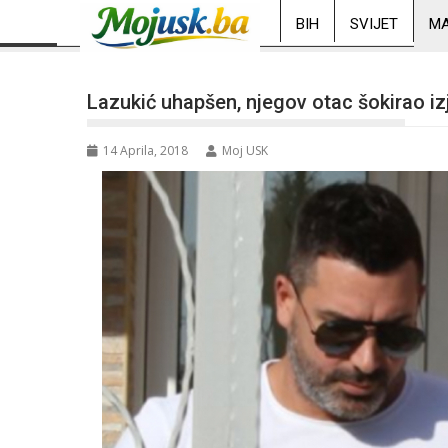
BIH
SVIJET
MA
Lazukić uhapšen, njegov otac šokirao i
14 Aprila, 2018
Moj USK