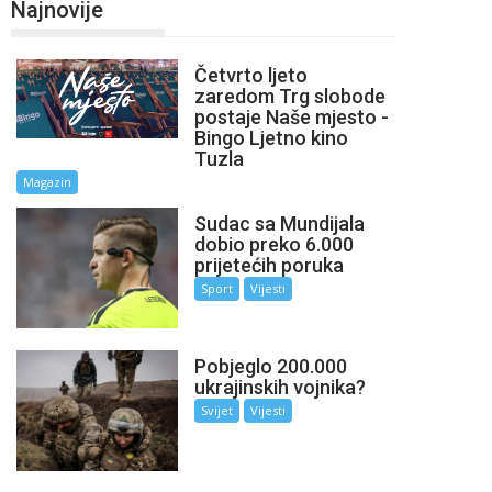
Najnovije
Četvrto ljeto
zaredom Trg slobode
postaje Naše mjesto -
Bingo Ljetno kino
Tuzla
Magazin
Sudac sa Mundijala
dobio preko 6.000
prijetećih poruka
Sport
Vijesti
Pobjeglo 200.000
ukrajinskih vojnika?
Svijet
Vijesti