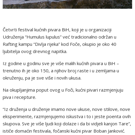
Četvrti festival kućnih pivara BiH, koji je u organizaciji
Udruženja “Humulus lupulus” već tradicionalno održan u
Rafting kampu “Divlja rijeka” kod Foče, okupio je oko 40
ljubitelja ovog drevnog napitka.
Iz godine u godinu sve je više malih kućnih pivara u BiH –
trenutno ih je oko 150, a njihov broj raste i u zemljama u
okruženju, pa je sve više i novih ukusa.
Na okupljanjima poput ovog u Foči, kućni pivari razmjenjuju
piva i recepture.
“Iz druženja u druženje imamo nove ukuse, nove stilove, nove
eksperimente, razmjenjujemo iskustva i to i jeste poenta ovih
skupova. Sve je više ljudi koji dolaze i da bi vidjeli kanjon Tare”,
ističe domaćin festivala, fočanski kućni pivar Boban Janković.