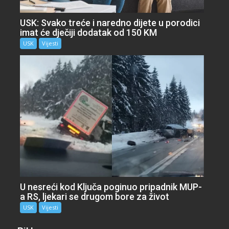
USK: Svako treće i naredno dijete u porodici
imat će dječiji dodatak od 150 KM
USK
Vijesti
U nesreći kod Ključa poginuo pripadnik MUP-
a RS, ljekari se drugom bore za život
USK
Vijesti