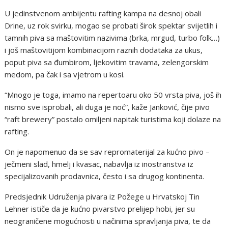
U jedinstvenom ambijentu rafting kampa na desnoj obali
Drine, uz rok svirku, mogao se probati širok spektar svijetlih i
tamnih piva sa maštovitim nazivima (brka, mrgud, turbo folk…)
i još maštovitijom kombinacijom raznih dodataka za ukus,
poput piva sa đumbirom, ljekovitim travama, zelengorskim
medom, pa čak i sa vjetrom u kosi.
“Mnogo je toga, imamo na repertoaru oko 50 vrsta piva, još ih
nismo sve isprobali, ali duga je noć”, kaže Janković, čije pivo
“raft brewery” postalo omiljeni napitak turistima koji dolaze na
rafting.
On je napomenuo da se sav repromaterijal za kućno pivo –
ječmeni slad, hmelj i kvasac, nabavlja iz inostranstva iz
specijalizovanih prodavnica, često i sa drugog kontinenta.
Predsjednik Udruženja pivara iz Požege u Hrvatskoj Tin
Lehner ističe da je kućno pivarstvo prelijep hobi, jer su
neograničene mogućnosti u načinima spravljanja piva, te da