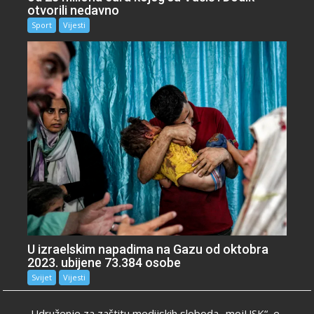
otvorili nedavno
Sport
Vijesti
U izraelskim napadima na Gazu od oktobra
2023. ubijene 73.384 osobe
Svijet
Vijesti
Udruženje za zaštitu medijskih sloboda „mojUSK“, e-