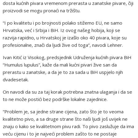
dosta kućnih pivara vremenom prerasta u zanatske pivare, čiji
proizvodi se mogu pronaći na tržištu.
“I po kvalitetu i po brojnosti polako stižemo EU, ne samo
Hrvatska, već i Srbija i BiH. Iz ovog našeg hobija, koji se
razvija rapidno, u Hrvatskoj je izašlo oko 40 pivara, koje su
profesionalne, znači da ljudi žive od toga”, navodi Lehner.
Ivan Kitić iz Visokog, predsjednik Udruženja kućnih pivara BiH
“Humulus lupulus”, kaže da mali kućni pivari žive san da
prerastu u zanatske, a da je to za sada u BiH uspjelo njih
dvadesetak.
On navodi da su za taj korak potrebna znatna ulaganja i da se
to ne može postići bez podrške lokalne zajednice.
“Problem je, sa jedne strane cijena, zato što je to veoma
kvalitetno pivo, a sa druge strane što naši ljudi još uvijek ne
znaju o kako se kvalitetnom pivu radi. To pivo zaslužuje da ima
veću cijenu i to je najveći problem zašto to ne postaje