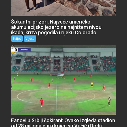
Šokantni prizori: Najveće američko
akumulacijsko jezero na najnižem nivou
ikada, kriza pogodila i rijeku Colorado
Svijet
Vijesti
Fanovi u Srbiji šokirani: Ovako izgleda stadion
od 28 miliona eura kojeg su Vučić i Dodik