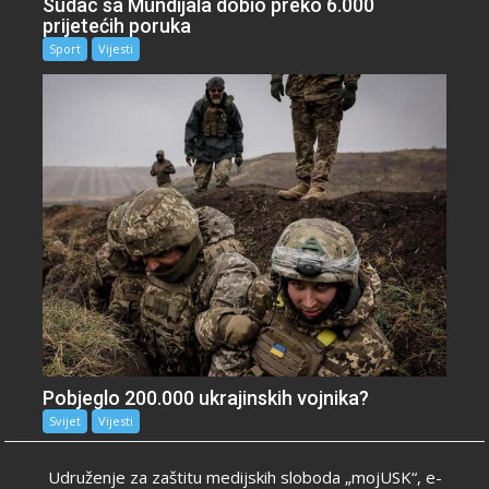
Sudac sa Mundijala dobio preko 6.000
prijetećih poruka
Sport
Vijesti
Pobjeglo 200.000 ukrajinskih vojnika?
Svijet
Vijesti
Udruženje za zaštitu medijskih sloboda „mojUSK“, e-