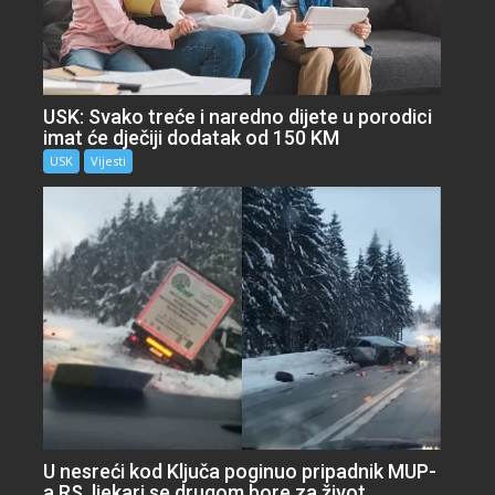
USK: Svako treće i naredno dijete u porodici
imat će dječiji dodatak od 150 KM
USK
Vijesti
U nesreći kod Ključa poginuo pripadnik MUP-
a RS, ljekari se drugom bore za život