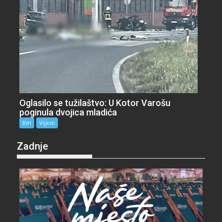
Oglasilo se tužilaštvo: U Kotor Varošu
poginula dvojica mladića
BiH
Vijesti
Zadnje