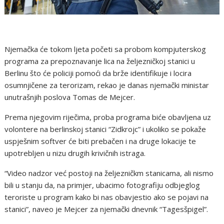
Njemačka će tokom ljeta početi sa probom kompjuterskog
programa za prepoznavanje lica na željezničkoj stanici u
Berlinu što će policiji pomoći da brže identifikuje i locira
osumnjičene za terorizam, rekao je danas njemački ministar
unutrašnjih poslova Tomas de Mejcer.
Prema njegovim riječima, proba programa biće obavljena uz
volontere na berlinskoj stanici “Zidkrojc” i ukoliko se pokaže
uspješnim softver će biti prebačen i na druge lokacije te
upotrebljen u nizu drugih krivičnih istraga.
“Video nadzor već postoji na željezničkm stanicama, ali nismo
bili u stanju da, na primjer, ubacimo fotografiju odbjeglog
teroriste u program kako bi nas obavjestio ako se pojavi na
stanici”, naveo je Mejcer za njemački dnevnik “Tagesšpigel”.