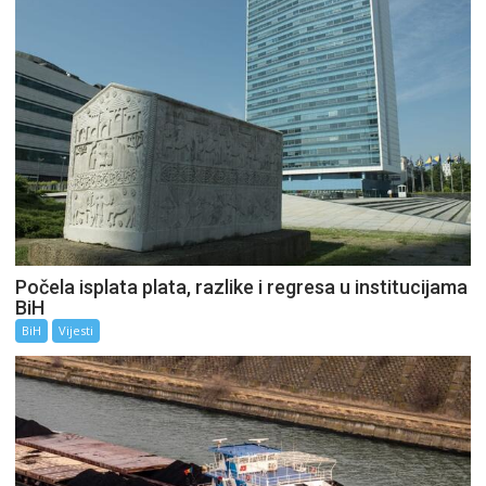
Počela isplata plata, razlike i regresa u institucijama
BiH
BiH
Vijesti