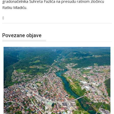
gradonačelnika Šuhreta Fazlića na presudu ratnom zločincu
Ratku Mladiću.
USK
Povezane objave