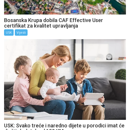
Bosanska Krupa dobila CAF Effective User
certifikat za kvalitet upravljanja
USK
Vijesti
USK: Svako treće i naredno dijete u porodici imat će