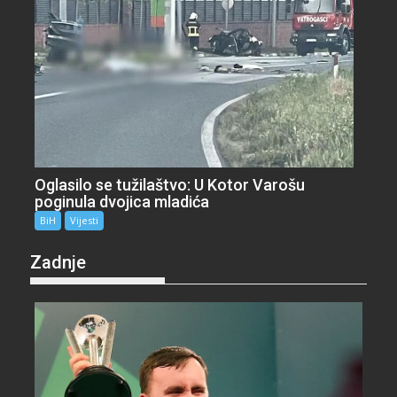
Oglasilo se tužilaštvo: U Kotor Varošu
poginula dvojica mladića
BiH
Vijesti
Zadnje