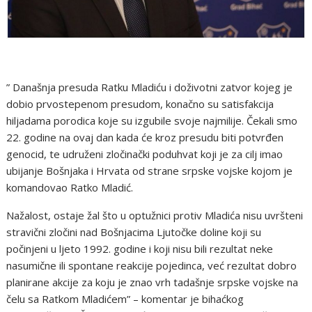
” Današnja presuda Ratku Mladiću i doživotni zatvor kojeg je
dobio prvostepenom presudom, konačno su satisfakcija
hiljadama porodica koje su izgubile svoje najmilije. Čekali smo
22. godine na ovaj dan kada će kroz presudu biti potvrđen
genocid, te udruženi zločinački poduhvat koji je za cilj imao
ubijanje Bošnjaka i Hrvata od strane srpske vojske kojom je
komandovao Ratko Mladić.
Nažalost, ostaje žal što u optužnici protiv Mladića nisu uvršteni
stravični zločini nad Bošnjacima Ljutočke doline koji su
počinjeni u ljeto 1992. godine i koji nisu bili rezultat neke
nasumične ili spontane reakcije pojedinca, već rezultat dobro
planirane akcije za koju je znao vrh tadašnje srpske vojske na
čelu sa Ratkom Mladićem” – komentar je bihaćkog