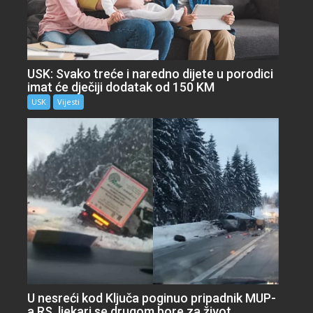
USK: Svako treće i naredno dijete u porodici
imat će dječiji dodatak od 150 KM
USK
Vijesti
U nesreći kod Ključa poginuo pripadnik MUP-
a RS, ljekari se drugom bore za život