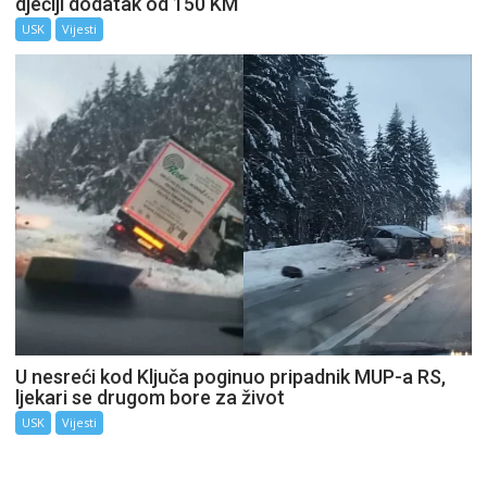
dječiji dodatak od 150 KM
USK
Vijesti
U nesreći kod Ključa poginuo pripadnik MUP-a RS,
ljekari se drugom bore za život
USK
Vijesti