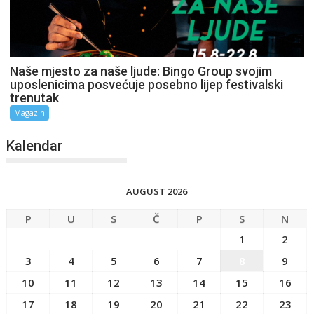
Naše mjesto za naše ljude: Bingo Group svojim
uposlenicima posvećuje posebno lijep festivalski
trenutak
Magazin
Kalendar
AUGUST 2026
P
U
S
Č
P
S
N
1
2
3
4
5
6
7
8
9
10
11
12
13
14
15
16
17
18
19
20
21
22
23