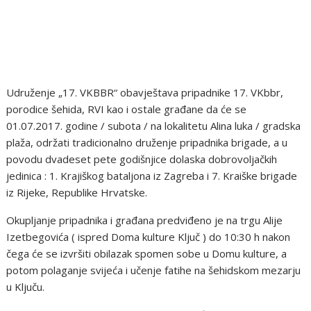
Udruženje „17. VKBBR“ obavještava pripadnike 17. VKbbr,
porodice šehida, RVI kao i ostale građane da će se
01.07.2017. godine / subota / na lokalitetu Alina luka / gradska
plaža, održati tradicionalno druženje pripadnika brigade, a u
povodu dvadeset pete godišnjice dolaska dobrovoljačkih
jedinica : 1. Krajiškog bataljona iz Zagreba i 7. Kraiške brigade
iz Rijeke, Republike Hrvatske.
Okupljanje pripadnika i građana predviđeno je na trgu Alije
Izetbegovića ( ispred Doma kulture Ključ ) do 10:30 h nakon
čega će se izvršiti obilazak spomen sobe u Domu kulture, a
potom polaganje svijeća i učenje fatihe na šehidskom mezarju
u Ključu.