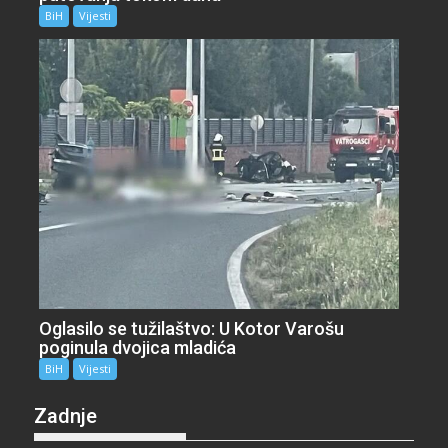
BiH
Vijesti
Oglasilo se tužilaštvo: U Kotor Varošu
poginula dvojica mladića
BiH
Vijesti
Zadnje