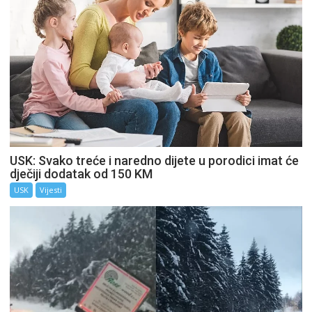
USK: Svako treće i naredno dijete u porodici imat će
dječiji dodatak od 150 KM
USK
Vijesti