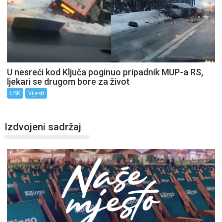
U nesreći kod Ključa poginuo pripadnik MUP-a RS,
ljekari se drugom bore za život
USK
Vijesti
Izdvojeni sadržaj