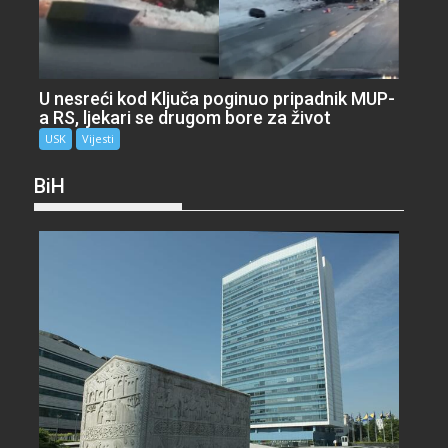
U nesreći kod Ključa poginuo pripadnik MUP-
a RS, ljekari se drugom bore za život
USK
Vijesti
BiH