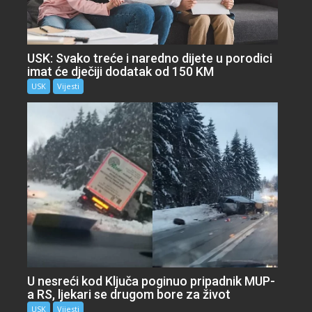
USK: Svako treće i naredno dijete u porodici
imat će dječiji dodatak od 150 KM
USK
Vijesti
U nesreći kod Ključa poginuo pripadnik MUP-
a RS, ljekari se drugom bore za život
USK
Vijesti