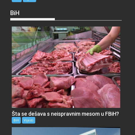
BiH
Šta se dešava s neispravnim mesom u FBiH?
BiH
Vijesti