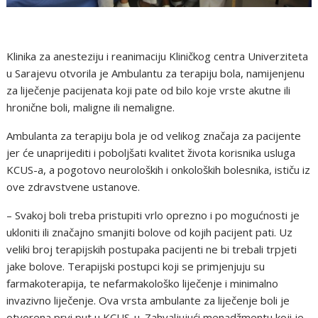
Klinika za anesteziju i reanimaciju Kliničkog centra Univerziteta
u Sarajevu otvorila je Ambulantu za terapiju bola, namijenjenu
za liječenje pacijenata koji pate od bilo koje vrste akutne ili
hronične boli, maligne ili nemaligne.
Ambulanta za terapiju bola je od velikog značaja za pacijente
jer će unaprijediti i poboljšati kvalitet života korisnika usluga
KCUS-a, a pogotovo neuroloških i onkoloških bolesnika, ističu iz
ove zdravstvene ustanove.
– Svakoj boli treba pristupiti vrlo oprezno i po mogućnosti je
ukloniti ili značajno smanjiti bolove od kojih pacijent pati. Uz
veliki broj terapijskih postupaka pacijenti ne bi trebali trpjeti
jake bolove. Terapijski postupci koji se primjenjuju su
farmakoterapija, te nefarmakološko liječenje i minimalno
invazivno liječenje. Ova vrsta ambulante za liječenje boli je
otvorena prvi put u KCUS-u. Zahvaljujući menadžmentu koji je