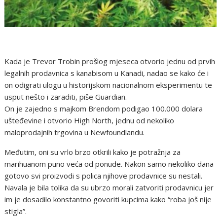
Kada je Trevor Trobin prošlog mjeseca otvorio jednu od prvih
legalnih prodavnica s kanabisom u Kanadi, nadao se kako će i
on odigrati ulogu u historijskom nacionalnom eksperimentu te
usput nešto i zaraditi, piše Guardian.
On je zajedno s majkom Brendom podigao 100.000 dolara
ušteđevine i otvorio High North, jednu od nekoliko
maloprodajnih trgovina u Newfoundlandu.
Međutim, oni su vrlo brzo otkrili kako je potražnja za
marihuanom puno veća od ponude. Nakon samo nekoliko dana
gotovo svi proizvodi s polica njihove prodavnice su nestali.
Navala je bila tolika da su ubrzo morali zatvoriti prodavnicu jer
im je dosadilo konstantno govoriti kupcima kako “roba još nije
stigla”.