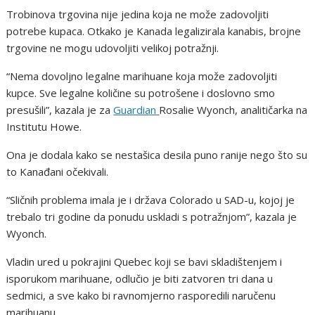
Trobinova trgovina nije jedina koja ne može zadovoljiti
potrebe kupaca. Otkako je Kanada legalizirala kanabis, brojne
trgovine ne mogu udovoljiti velikoj potražnji.
“Nema dovoljno legalne marihuane koja može zadovoljiti
kupce. Sve legalne količine su potrošene i doslovno smo
presušili”, kazala je za
Guardian
Rosalie Wyonch, analitičarka na
Institutu Howe.
Ona je dodala kako se nestašica desila puno ranije nego što su
to Kanađani očekivali.
“Sličnih problema imala je i država Colorado u SAD-u, kojoj je
trebalo tri godine da ponudu uskladi s potražnjom”, kazala je
Wyonch.
Vladin ured u pokrajini Quebec koji se bavi skladištenjem i
isporukom marihuane, odlučio je biti zatvoren tri dana u
sedmici, a sve kako bi ravnomjerno rasporedili naručenu
marihuanu.