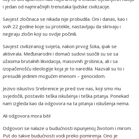
i jedan od najmračnijih trenutaka ljudske civilizacije.
Savjest zločinaca se nikada nije probudila. Oni i danas, kao i
svih 22 godine koje su protekle, nastavljaju da skrivaju i
negiraju zločin koji su ovdje počinili.
Savjest civiliziranog svijeta, nakon prvog šoka, ipak se
aktivirala. Međunarodni i domaći sudovi suočili su se sa
užasima brutalnih likvidacija, masovnih grobnica, ali i sa
izopačenošću ideologije koja je to naredila. Nazvali su to i
presudili jedinim mogućim imenom – genocidom.
Jezivo iskustvo Srebrenice je pred sve nas, koji smo mu
svjedočili, postavilo teška iskušenja i teška pitanja. Ponekad
nam izgleda kao da odgovora na ta pitanja i iskušenja nema.
Ali odgovora mora biti!
Odgovori se nalaze u budućnosti ispunjenoj životom i mirom.
Put do takve budućnosti vodi preko pomirenja. Ono je