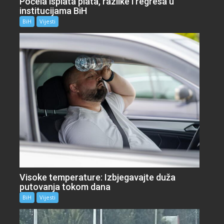
Počela isplata plata, razlike i regresa u
institucijama BiH
BiH
Vijesti
Visoke temperature: Izbjegavajte duža
putovanja tokom dana
BiH
Vijesti