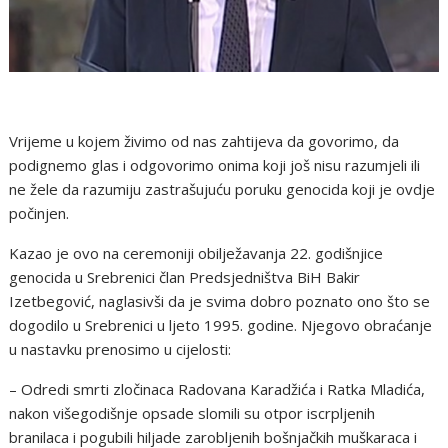
Vrijeme u kojem živimo od nas zahtijeva da govorimo, da
podignemo glas i odgovorimo onima koji još nisu razumjeli ili
ne žele da razumiju zastrašujuću poruku genocida koji je ovdje
počinjen.
Kazao je ovo na ceremoniji obilježavanja 22. godišnjice
genocida u Srebrenici član Predsjedništva BiH Bakir
Izetbegović, naglasivši da je svima dobro poznato ono što se
dogodilo u Srebrenici u ljeto 1995. godine. Njegovo obraćanje
u nastavku prenosimo u cijelosti:
– Odredi smrti zločinaca Radovana Karadžića i Ratka Mladića,
nakon višegodišnje opsade slomili su otpor iscrpljenih
branilaca i pogubili hiljade zarobljenih bošnjačkih muškaraca i