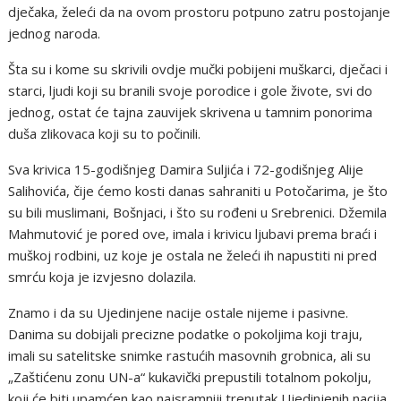
dječaka, želeći da na ovom prostoru potpuno zatru postojanje
jednog naroda.
Šta su i kome su skrivili ovdje mučki pobijeni muškarci, dječaci i
starci, ljudi koji su branili svoje porodice i gole živote, svi do
jednog, ostat će tajna zauvijek skrivena u tamnim ponorima
duša zlikovaca koji su to počinili.
Sva krivica 15-godišnjeg Damira Suljića i 72-godišnjeg Alije
Salihovića, čije ćemo kosti danas sahraniti u Potočarima, je što
su bili muslimani, Bošnjaci, i što su rođeni u Srebrenici. Džemila
Mahmutović je pored ove, imala i krivicu ljubavi prema braći i
muškoj rodbini, uz koje je ostala ne želeći ih napustiti ni pred
smrću koja je izvjesno dolazila.
Znamo i da su Ujedinjene nacije ostale nijeme i pasivne.
Danima su dobijali precizne podatke o pokoljima koji traju,
imali su satelitske snimke rastućih masovnih grobnica, ali su
„Zaštićenu zonu UN-a“ kukavički prepustili totalnom pokolju,
koji će biti upamćen kao najsramniji trenutak Ujedinjenih nacija