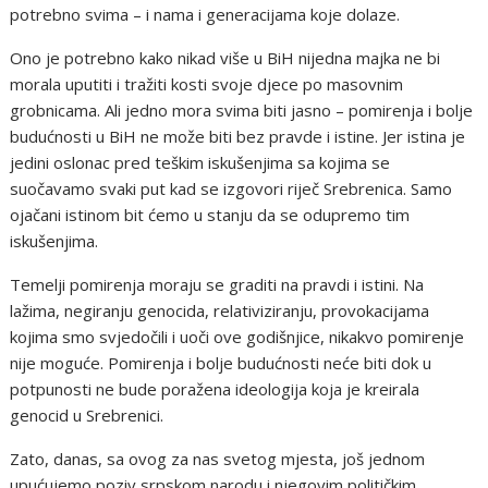
potrebno svima – i nama i generacijama koje dolaze.
Ono je potrebno kako nikad više u BiH nijedna majka ne bi
morala uputiti i tražiti kosti svoje djece po masovnim
grobnicama. Ali jedno mora svima biti jasno – pomirenja i bolje
budućnosti u BiH ne može biti bez pravde i istine. Jer istina je
jedini oslonac pred teškim iskušenjima sa kojima se
suočavamo svaki put kad se izgovori riječ Srebrenica. Samo
ojačani istinom bit ćemo u stanju da se odupremo tim
iskušenjima.
Temelji pomirenja moraju se graditi na pravdi i istini. Na
lažima, negiranju genocida, relativiziranju, provokacijama
kojima smo svjedočili i uoči ove godišnjice, nikakvo pomirenje
nije moguće. Pomirenja i bolje budućnosti neće biti dok u
potpunosti ne bude poražena ideologija koja je kreirala
genocid u Srebrenici.
Zato, danas, sa ovog za nas svetog mjesta, još jednom
upućujemo poziv srpskom narodu i njegovim političkim,