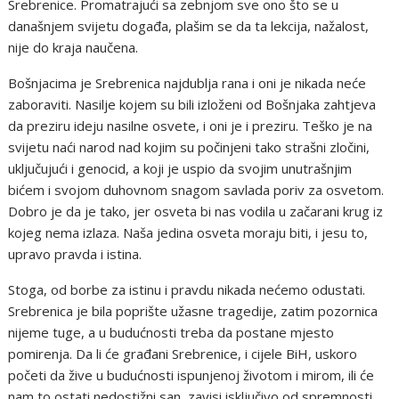
Srebrenice. Promatrajući sa zebnjom sve ono što se u
današnjem svijetu događa, plašim se da ta lekcija, nažalost,
nije do kraja naučena.
Bošnjacima je Srebrenica najdublja rana i oni je nikada neće
zaboraviti. Nasilje kojem su bili izloženi od Bošnjaka zahtjeva
da preziru ideju nasilne osvete, i oni je i preziru. Teško je na
svijetu naći narod nad kojim su počinjeni tako strašni zločini,
uključujući i genocid, a koji je uspio da svojim unutrašnjim
bićem i svojom duhovnom snagom savlada poriv za osvetom.
Dobro je da je tako, jer osveta bi nas vodila u začarani krug iz
kojeg nema izlaza. Naša jedina osveta moraju biti, i jesu to,
upravo pravda i istina.
Stoga, od borbe za istinu i pravdu nikada nećemo odustati.
Srebrenica je bila poprište užasne tragedije, zatim pozornica
nijeme tuge, a u budućnosti treba da postane mjesto
pomirenja. Da li će građani Srebrenice, i cijele BiH, uskoro
početi da žive u budućnosti ispunjenoj životom i mirom, ili će
nam to ostati nedostižni san, zavisi isključivo od spremnosti