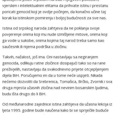
vjerskim i intelektualnim elitama da prihvate istinu i prestanu
poricati genocid koji je ovdje počinjen, da konačno učine taj
korak ka istinskom pomirenju i boljoj budućnosti za sve nas.
Istina od srpskog naroda zahtjeva da ne poklanja svoje
povjerenje onima koji mu nude izmišljene mitove, onima koji
ga vode u sukobe, onima kojima taj narod treba samo kao
saučesnik ili nijema podrška u zločinu.
Takvih, nažalost, još ima. Oni nastavljaju sa negiranjem
genocida, odlikuju ratne zločince dosipajući tako so na rane
preživjelih, nastavljaju da svakodnevno prijete otcjepljenjem
dijela BiH. Poručujemo im da u tome neće uspjeti. Nikada
nećemo dozvoliti da Srebrenica, Tomašica, Brčko, Zvornik i sva
druga mjesta užasnih zločina nad nevinim bosanskim ljudima,
budu išta drugo do li BiH.
Od međunarodne zajednice istina zahtijeva da užasna lekcija iz
ljeta 1995. godine bude naučena kako bi se spriječile buduće