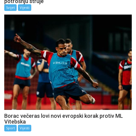
potrošnju struje
Svijet
Vijesti
Borac večeras lovi novi evropski korak protiv ML
Vitebska
Sport
Vijesti