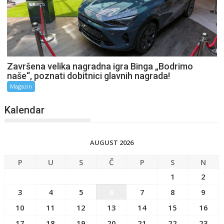
Završena velika nagradna igra Binga „Bodrimo
naše“, poznati dobitnici glavnih nagrada!
Magazin
Kalendar
AUGUST 2026
P
U
S
Č
P
S
N
1
2
3
4
5
6
7
8
9
10
11
12
13
14
15
16
17
18
19
20
21
22
23