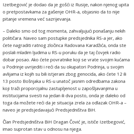
Izetbegović je dodao da je gošći iz Rusije, nakon njenog upita
o pretpostavkama za gašenje OHR-a, objasnio da to nije
pitanje vremena već sazrijevanja.
– Daleko smo od tog momenta, zahvaljujući ponašanju nekih
političara. Naveo sam postupke predsjednika RS-a jer, ako
ćete nagraditi ratnog zločinca Radovana Karadžića, onda ste
poslali mladim ljudima u RS-u poruku da je taj čovjek radio
dobar posao. Ako ćete povratnike koji se vrate svojim kućama
u Podrinje uvrijediti i reći da su okupatori Podrinja, u svojim
avlijama iz kojih su bili istjerani zbog genocida, ako ćete 12 ili
13 posto Bošnjaka u RS-u unatoč jasnim odredbama zakona
koji traži proporcijalnu zastupljenost u zapošljavanjima u
institucijama svesti na jedan ili dva posto, onda je daleko od
toga da možete reći da je situacija zrela za odlazak OHR-a –
naveo je predsjedavajući Predsjedništva BiH.
Član Predsjedništva BiH Dragan Čović je, ističe Izetbegović,
imao suprotan stav u odnosu na njega.