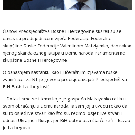
Članovi Predsjedništva Bosne i Hercegovine susreli su se
danas sa predsjednicom Vijeća Federacije Federalne
skupštine Ruske Federacije Valentinom Matviyenko, dan nakon
njenog skandaloznog istupa u Domu naroda Parlamentarne
skupštine Bosne i Hercegovine.
O današnjem sastanku, kao i jučerašnjim izjavama ruske
zvaničnice, za N1 je govorio predsjedavajući Predsjedništva
BiH Bakir Izetbegtović.
– Dotakli smo se i tema koje je gospođa Matviyenko rekla u
svom obraćanju u Domu naroda. Ja sam joj u uvodu rekao da
su to osjetljive stvari kao što su, recimo, osjetljive stvari i
odnosi Ukrajine i Rusije, jer BiH dobro pazi šta će reći – kazao
je Izebegović.