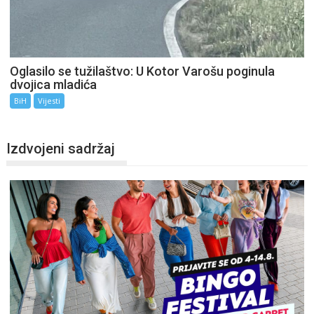
Oglasilo se tužilaštvo: U Kotor Varošu poginula
dvojica mladića
BiH
Vijesti
Izdvojeni sadržaj