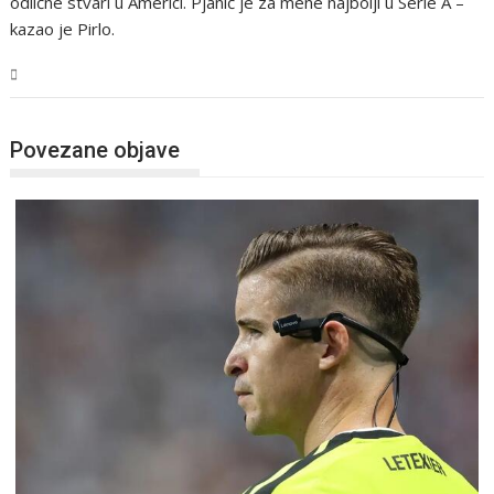
odlične stvari u Americi. Pjanić je za mene najbolji u Serie A –
kazao je Pirlo.
Sport
Povezane objave