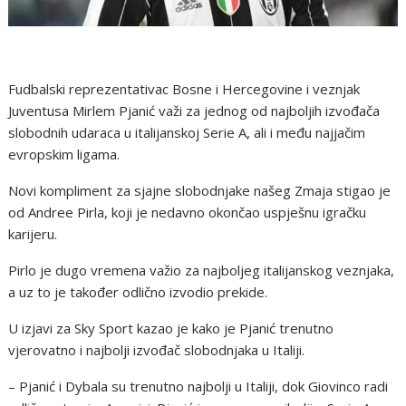
Fudbalski reprezentativac Bosne i Hercegovine i veznjak
Juventusa Mirlem Pjanić važi za jednog od najboljih izvođača
slobodnih udaraca u italijanskoj Serie A, ali i među najjačim
evropskim ligama.
Novi kompliment za sjajne slobodnjake našeg Zmaja stigao je
od Andree Pirla, koji je nedavno okončao uspješnu igračku
karijeru.
Pirlo je dugo vremena važio za najboljeg italijanskog veznjaka,
a uz to je također odlično izvodio prekide.
U izjavi za Sky Sport kazao je kako je Pjanić trenutno
vjerovatno i najbolji izvođač slobodnjaka u Italiji.
– Pjanić i Dybala su trenutno najbolji u Italiji, dok Giovinco radi