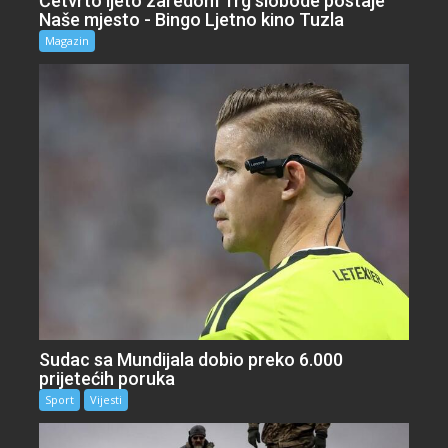
Četvrto ljeto zaredom Trg slobode postaje
Naše mjesto - Bingo Ljetno kino Tuzla
Magazin
Sudac sa Mundijala dobio preko 6.000
prijetećih poruka
Sport
Vijesti