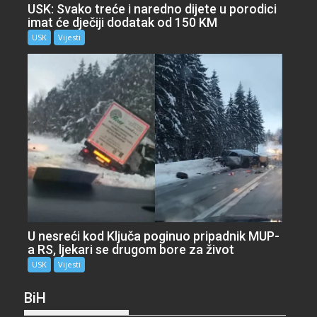
USK: Svako treće i naredno dijete u porodici
imat će dječiji dodatak od 150 KM
USK
Vijesti
U nesreći kod Ključa poginuo pripadnik MUP-
a RS, ljekari se drugom bore za život
USK
Vijesti
BiH