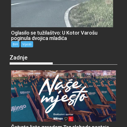
Oglasilo se tužilaštvo: U Kotor Varošu
poginula dvojica mladića
BiH
Vijesti
Zadnje