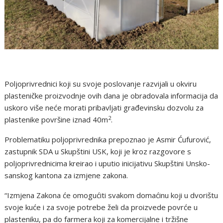
Poljoprivrednici koji su svoje poslovanje razvijali u okviru
plasteničke proizvodnje ovih dana je obradovala informacija da
uskoro više neće morati pribavljati građevinsku dozvolu za
2
plastenike površine iznad 40m
.
Problematiku poljoprivrednika prepoznao je Asmir Ćufurović,
zastupnik SDA u Skupštini USK, koji je kroz razgovore s
poljoprivrednicima kreirao i uputio inicijativu Skupštini Unsko-
sanskog kantona za izmjene zakona.
“Izmjena Zakona će omogućiti svakom domaćinu koji u dvorištu
svoje kuće i za svoje potrebe želi da proizvede povrće u
plasteniku, pa do farmera koji za komercijalne i tržišne