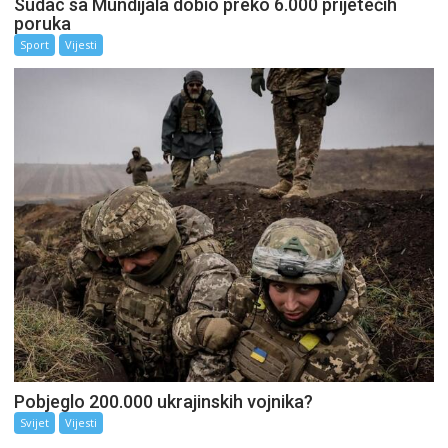
Sudac sa Mundijala dobio preko 6.000 prijetećih
poruka
Sport
Vijesti
Pobjeglo 200.000 ukrajinskih vojnika?
Svijet
Vijesti