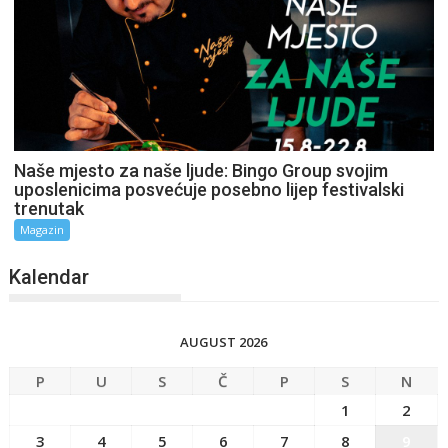
Naše mjesto za naše ljude: Bingo Group svojim
uposlenicima posvećuje posebno lijep festivalski
trenutak
Magazin
Kalendar
AUGUST 2026
P
U
S
Č
P
S
N
1
2
3
4
5
6
7
8
9