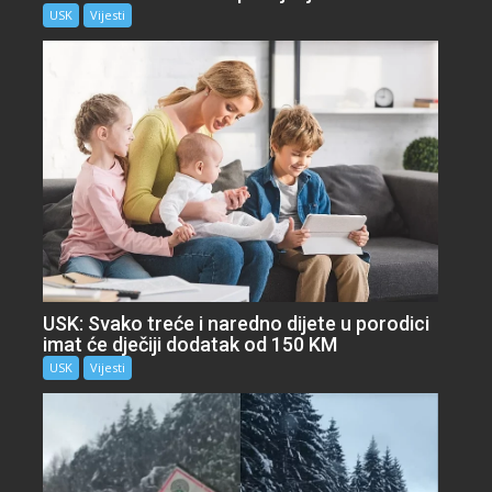
USK
Vijesti
USK: Svako treće i naredno dijete u porodici
imat će dječiji dodatak od 150 KM
USK
Vijesti