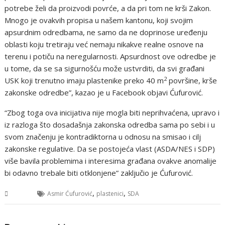
potrebe želi da proizvodi povrće, a da pri tom ne krši Zakon.
Mnogo je ovakvih propisa u našem kantonu, koji svojim
apsurdnim odredbama, ne samo da ne doprinose uređenju
oblasti koju tretiraju već nemaju nikakve realne osnove na
terenu i potiču na neregularnosti. Apsurdnost ove odredbe je
u tome, da se sa sigurnošću može ustvrditi, da svi građani
2
USK koji trenutno imaju plastenike preko 40 m
površine, krše
zakonske odredbe”, kazao je u Facebook objavi Ćufurović.
“Zbog toga ova inicijativa nije mogla biti neprihvaćena, upravo i
iz razloga što dosadašnja zakonska odredba sama po sebi i u
svom značenju je kontradiktorna u odnosu na smisao i cilj
zakonske regulative. Da se postojeća vlast (ASDA/NES i SDP)
više bavila problemima i interesima građana ovakve anomalije
bi odavno trebale biti otklonjene” zaključio je Ćufurović.
,
,
USK
Asmir Ćufurović
plastenici
SDA