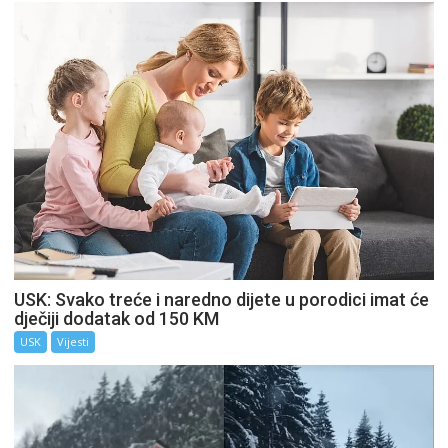
USK: Svako treće i naredno dijete u porodici imat će
dječiji dodatak od 150 KM
USK
Vijesti