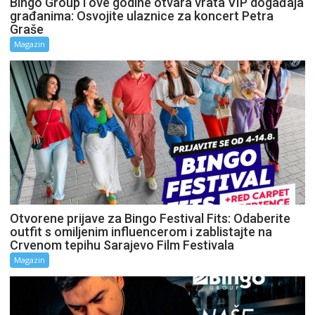
Bingo Group i ove godine otvara vrata VIP događaja
građanima: Osvojite ulaznice za koncert Petra
Graše
Magazin
Otvorene prijave za Bingo Festival Fits: Odaberite
outfit s omiljenim influencerom i zablistajte na
Crvenom tepihu Sarajevo Film Festivala
Magazin