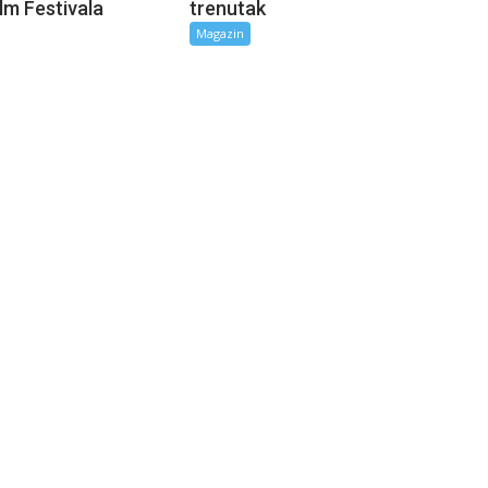
lm Festivala
trenutak
Magazin