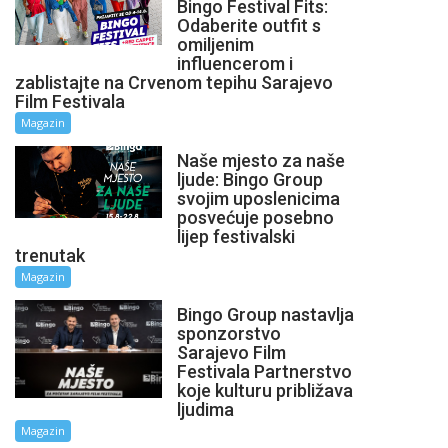
Bingo Festival Fits:
Odaberite outfit s
omiljenim
influencerom i
zablistajte na Crvenom tepihu Sarajevo
Film Festivala
Magazin
Naše mjesto za naše
ljude: Bingo Group
svojim uposlenicima
posvećuje posebno
lijep festivalski
trenutak
Magazin
Bingo Group nastavlja
sponzorstvo
Sarajevo Film
Festivala Partnerstvo
koje kulturu približava
ljudima
Magazin