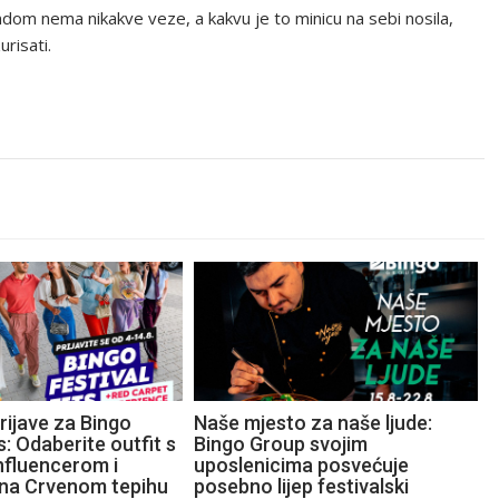
om nema nikakve veze, a kakvu je to minicu na sebi nosila,
risati.
rijave za Bingo
Naše mjesto za naše ljude:
s: Odaberite outfit s
Bingo Group svojim
nfluencerom i
uposlenicima posvećuje
e na Crvenom tepihu
posebno lijep festivalski