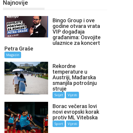
Najnovije
Bingo Group i ove
godine otvara vrata
VIP događaja
građanima: Osvojite
ulaznice za koncert
Petra Graše
Magazin
Rekordne
temperature u
Austriji, Mađarska
smanjila potrošnju
struje
Svijet
Vijesti
Borac večeras lovi
novi evropski korak
protiv ML Vitebska
Sport
Vijesti