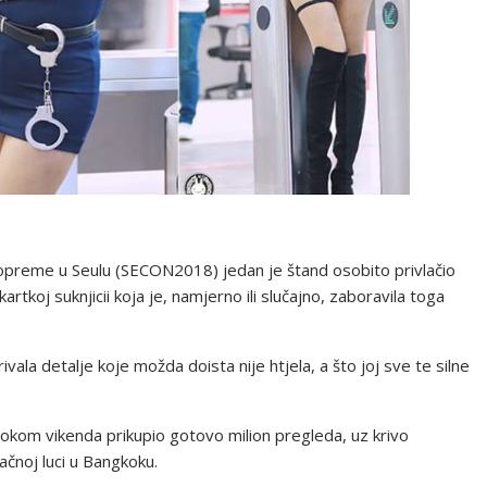
 opreme u Seulu (SECON2018) jedan je štand osobito privlačio
rtkoj suknjicii koja je, namjerno ili slučajno, zaboravila toga
ivala detalje koje možda doista nije htjela, a što joj sve te silne
tokom vikenda prikupio gotovo milion pregleda, uz krivo
ačnoj luci u Bangkoku.