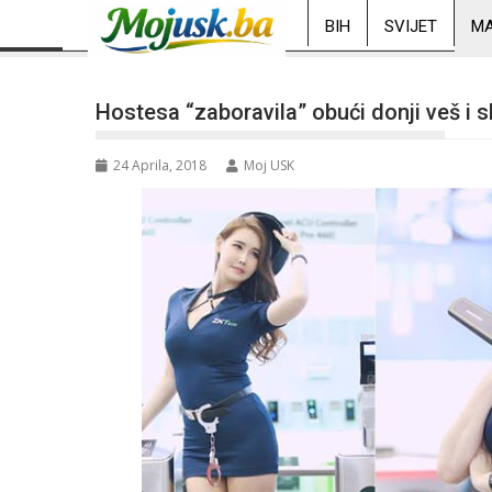
BIH
SVIJET
MA
Hostesa “zaboravila” obući donji veš i 
24 Aprila, 2018
Moj USK