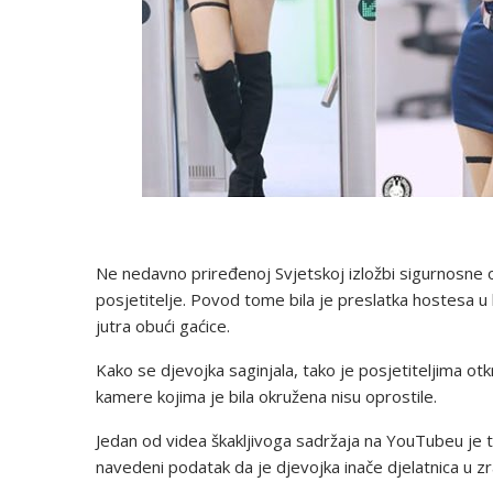
Ne nedavno priređenoj Svjetskoj izložbi sigurnosne
posjetitelje. Povod tome bila je preslatka hostesa u ka
jutra obući gaćice.
Kako se djevojka saginjala, tako je posjetiteljima otkr
kamere kojima je bila okružena nisu oprostile.
Jedan od videa škakljivoga sadržaja na YouTubeu je 
navedeni podatak da je djevojka inače djelatnica u zr