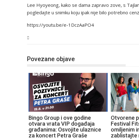
Lee Hyoyeong, kako se dama zapravo zove, s Tajland
pogledajte u snimku koju ipak nije bilo potrebno cenzu
https://youtu.be/e-1DczAaPO4
Magazin
Povezane objave
Bingo Group i ove godine
Otvorene p
otvara vrata VIP događaja
Festival Fit
građanima: Osvojite ulaznice
omiljenim i
za koncert Petra Graše
zablistajt