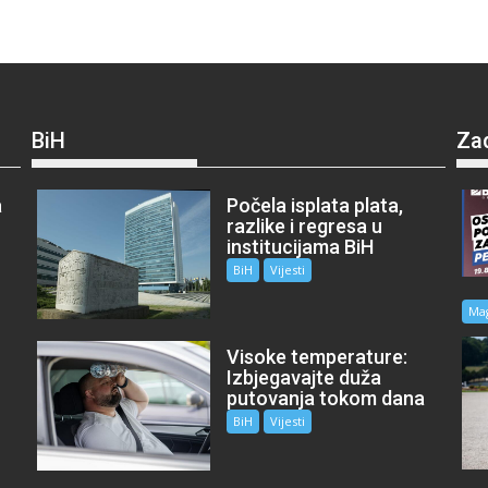
BiH
Za
a
Počela isplata plata,
razlike i regresa u
institucijama BiH
BiH
Vijesti
Ma
Visoke temperature:
Izbjegavajte duža
putovanja tokom dana
BiH
Vijesti