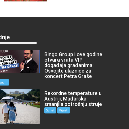
dnje
Bingo Group i ove godine
otvara vrata VIP
događaja građanima:
Osvojite ulaznice za
koncert Petra Graše
gazin
Rekordne temperature u
Austriji, Mađarska
smanjila potrošnju struje
Svijet
Vijesti