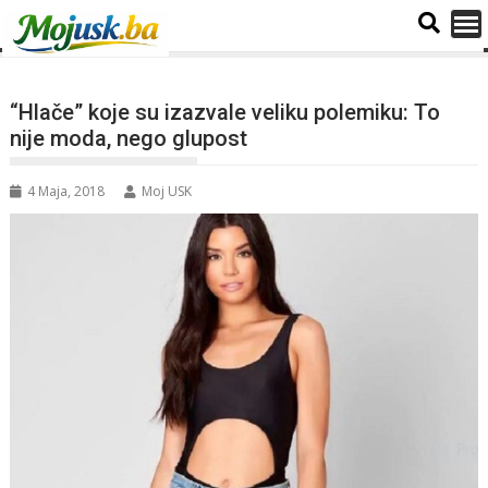
“Hlače” koje su izazvale veliku polemiku: To
nije moda, nego glupost
4 Maja, 2018
Moj USK