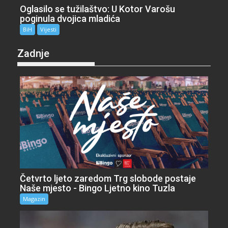
Oglasilo se tužilaštvo: U Kotor Varošu
poginula dvojica mladića
BiH
Vijesti
Zadnje
Četvrto ljeto zaredom Trg slobode postaje
Naše mjesto - Bingo Ljetno kino Tuzla
Magazin