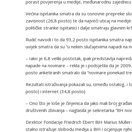
porast povjerenja u medije, međunarodnu zajednicu i
Većina ispitanika smatra da su osnovne prepreke slob
zavisnost (26,8 posto) te da najveći uticaj na medije im
političke stranke ispitanici i dalje smatraju glavnim k
Rudić navodi i to da 93,2 posto ispitanika smatra na
uvijek smatra da su “u nekim slučajevima napadi na n
– Iako je 6,8 veliki postotak, ipak predstavlja napre
napade na novinare – rekla je i podsjetila da je 2009
posto anketiranih smatralo da “novinare ponekad treb
Rezultati istraživanja pokazali su, između ostalog, i t
posto) i internet (34,8 posto).
– Ono što je loše je činjenica da jako mali broj građa
društvenih zbivanja – naglasila je sekretarka “BH nov
Direktor Fondacije Friedrich Ebert BiH Marius Mülle
stalno istražuje slobodu medija u BiH i ocjenjuje njih