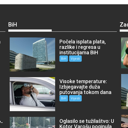
BiH
Za
a
Počela isplata plata,
razlike i regresa u
institucijama BiH
BiH
Vijesti
Visoke temperature:
Izbjegavajte duža
putovanja tokom dana
BiH
Vijesti
Oglasilo se tužilaštvo: U
P-
Kotor Varošu poginula
m