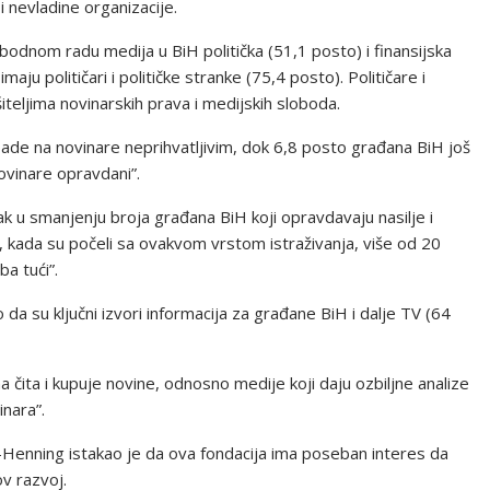
 nevladine organizacije.
odnom radu medija u BiH politička (51,1 posto) i finansijska
aju političari i političke stranke (75,4 posto). Političare i
ršiteljima novinarskih prava i medijskih sloboda.
pade na novinare neprihvatljivim, dok 6,8 posto građana BiH još
ovinare opravdani”.
dak u smanjenju broja građana BiH koji opravdavaju nasilje i
., kada su počeli sa ovakvom vrstom istraživanja, više od 20
a tući”.
o da su ključni izvori informacija za građane BiH i dalje TV (64
na čita i kupuje novine, odnosno medije koji daju ozbiljne analize
inara”.
r-Henning istakao je da ova fondacija ima poseban interes da
ov razvoj.