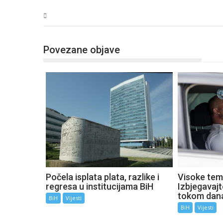
BiH
Povezane objave
Počela isplata plata, razlike i
Visoke tem
regresa u institucijama BiH
Izbjegavaj
tokom dan
BiH
Vijesti
BiH
Vijesti