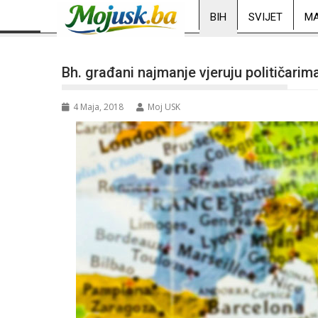
BIH
SVIJET
MA
Bh. građani najmanje vjeruju političarim
4 Maja, 2018
Moj USK