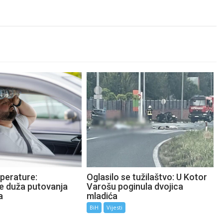
perature:
Oglasilo se tužilaštvo: U Kotor
te duža putovanja
Varošu poginula dvojica
a
mladića
BiH
Vijesti