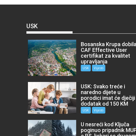
USK
Bosanska Krupa dobil
CAF Effective User
certifikat za kvalitet
upravljanja
USK
Vijesti
USK: Svako treće i
naredno dijete u
porodici imat će dječiji
dodatak od 150 KM
USK
Vijesti
U nesreći kod Ključa
poginuo pripadnik MU
a RS, ljekari se drugo