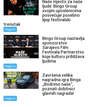
Naše mjesto za naše
ljude: Bingo Group
svojim uposlenicima
posvećuje posebno
lijep festivalski
trenutak
Magazin
Bingo Group nastavlja
sponzorstvo
Sarajevo Film
Festivala Partnerstvo
koje kulturu približava
ljudima
Magazin
Završena velika
nagradna igra Binga
„Bodrimo naše“,
poznati dobitnici
glavnih nagrada!
Magazin