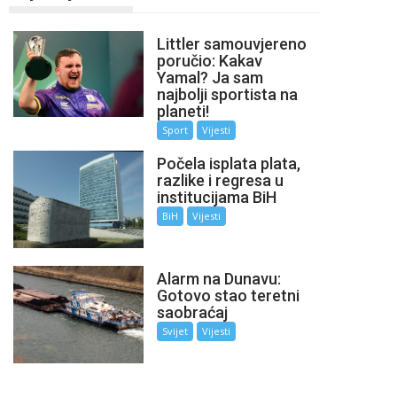
Littler samouvjereno
poručio: Kakav
Yamal? Ja sam
najbolji sportista na
planeti!
Sport
Vijesti
Počela isplata plata,
razlike i regresa u
institucijama BiH
BiH
Vijesti
Alarm na Dunavu:
Gotovo stao teretni
saobraćaj
Svijet
Vijesti