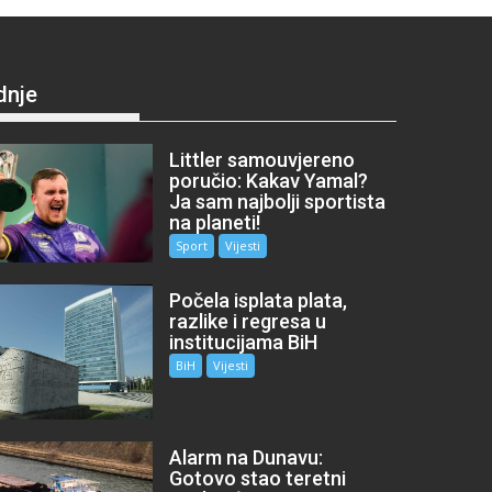
dnje
Littler samouvjereno
poručio: Kakav Yamal?
Ja sam najbolji sportista
na planeti!
Sport
Vijesti
Počela isplata plata,
razlike i regresa u
institucijama BiH
BiH
Vijesti
Alarm na Dunavu:
Gotovo stao teretni