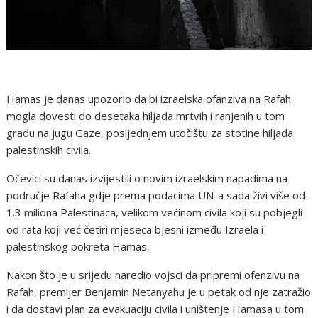
Hamas je danas upozorio da bi izraelska ofanziva na Rafah
mogla dovesti do desetaka hiljada mrtvih i ranjenih u tom
gradu na jugu Gaze, posljednjem utočištu za stotine hiljada
palestinskih civila.
Očevici su danas izvijestili o novim izraelskim napadima na
područje Rafaha gdje prema podacima UN-a sada živi više od
1.3 miliona Palestinaca, velikom većinom civila koji su pobjegli
od rata koji već četiri mjeseca bjesni između Izraela i
palestinskog pokreta Hamas.
Nakon što je u srijedu naredio vojsci da pripremi ofenzivu na
Rafah, premijer Benjamin Netanyahu je u petak od nje zatražio
i da dostavi plan za evakuaciju civila i uništenje Hamasa u tom