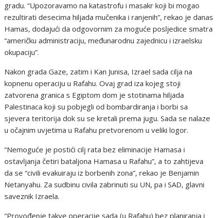
gradu. “Upozoravamo na katastrofu i masakr koji bi mogao
rezultirati desecima hiljada mučenika i ranjenih”, rekao je danas
Hamas, dodajući da odgovornim za moguće posljedice smatra
“američku administraciju, međunarodnu zajednicu i izraelsku
okupaciju”.
Nakon grada Gaze, zatim i Kan Junisa, Izrael sada cilja na
kopnenu operaciju u Rafahu. Ovaj grad iza kojeg stoji
zatvorena granica s Egiptom dom je stotinama hiljada
Palestinaca koji su pobjegli od bombardiranja i borbi sa
sjevera teritorija dok su se kretali prema jugu. Sada se nalaze
u očajnim uvjetima u Rafahu pretvorenom u veliki logor.
“Nemoguće je postići cilj rata bez eliminacije Hamasa i
ostavljanja četiri bataljona Hamasa u Rafahu”, a to zahtijeva
da se “civili evakuiraju iz borbenih zona”, rekao je Benjamin
Netanyahu. Za sudbinu civila zabrinuti su UN, pa i SAD, glavni
saveznik Izraela.
“Provođenje takve operacije sada (u Rafahu) bez planiranja i