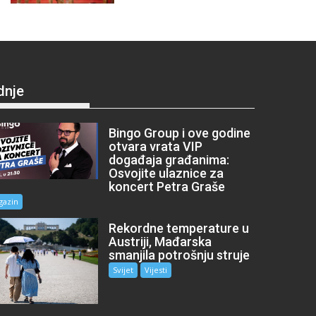
dnje
Bingo Group i ove godine
otvara vrata VIP
događaja građanima:
Osvojite ulaznice za
koncert Petra Graše
gazin
Rekordne temperature u
Austriji, Mađarska
smanjila potrošnju struje
Svijet
Vijesti