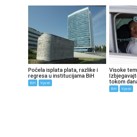
Počela isplata plata, razlike i
Visoke tem
regresa u institucijama BiH
Izbjegavaj
tokom dan
BiH
Vijesti
BiH
Vijesti