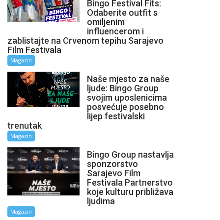
Bingo Festival Fits:
Odaberite outfit s
omiljenim
influencerom i
zablistajte na Crvenom tepihu Sarajevo
Film Festivala
Magazin
Naše mjesto za naše
ljude: Bingo Group
svojim uposlenicima
posvećuje posebno
lijep festivalski
trenutak
Magazin
Bingo Group nastavlja
sponzorstvo
Sarajevo Film
Festivala Partnerstvo
koje kulturu približava
ljudima
Magazin