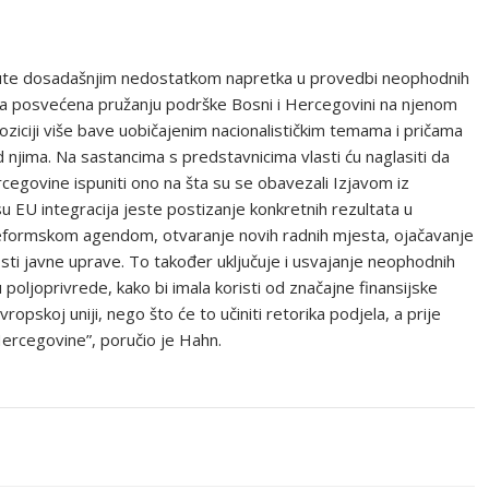
inute dosadašnjim nedostatkom napretka u provedbi neophodnih
ada posvećena pružanju podrške Bosni i Hercegovini na njenom
 opoziciji više bave uobičajenim nacionalističkim temama i pričama
d njima. Na sastancima s predstavnicima vlasti ću naglasiti da
cegovine ispuniti ono na šta su se obavezali Izjavom iz
u EU integracija jeste postizanje konkretnih rezultata u
Reformskom agendom, otvaranje novih radnih mjesta, ojačavanje
osti javne uprave. To također uključuje i usvajanje neophodnih
u poljoprivrede, kako bi imala koristi od značajne finansijske
opskoj uniji, nego što će to učiniti retorika podjela, a prije
Hercegovine”, poručio je Hahn.