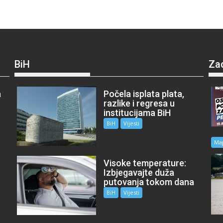
BiH
Za
a
Počela isplata plata,
razlike i regresa u
institucijama BiH
BiH
Vijesti
Ma
Visoke temperature:
Izbjegavajte duža
putovanja tokom dana
BiH
Vijesti