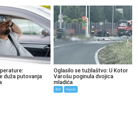
perature:
Oglasilo se tužilaštvo: U Kotor
te duža putovanja
Varošu poginula dvojica
a
mladića
BiH
Vijesti