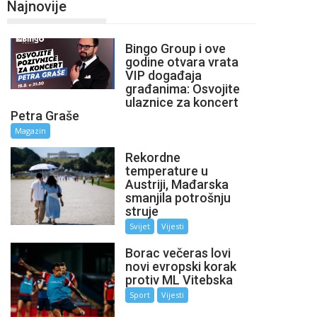
Najnovije
Bingo Group i ove
godine otvara vrata
VIP događaja
građanima: Osvojite
ulaznice za koncert
Petra Graše
Magazin
Rekordne
temperature u
Austriji, Mađarska
smanjila potrošnju
struje
Svijet
Vijesti
Borac večeras lovi
novi evropski korak
protiv ML Vitebska
Sport
Vijesti