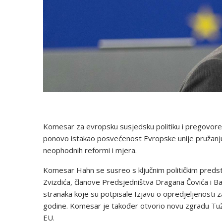
Komesar za evropsku susjedsku politiku i pregovore 
ponovo istakao posvećenost Evropske unije pružanju
neophodnih reformi i mjera.
Komesar Hahn se susreo s ključnim političkim predst
Zvizdića, članove Predsjedništva Dragana Čovića i Bak
stranaka koje su potpisale Izjavu o opredjeljenosti z
godine. Komesar je također otvorio novu zgradu Tužil
EU.