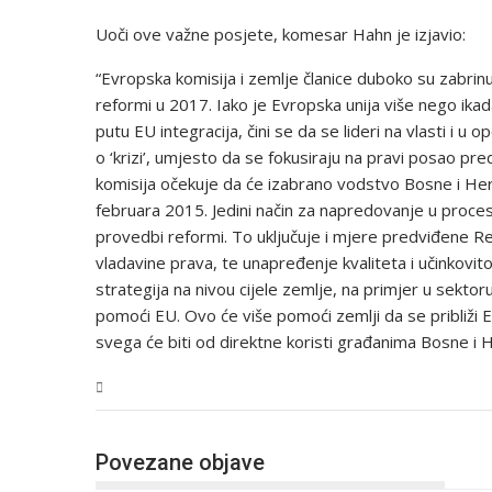
Uoči ove važne posjete, komesar Hahn je izjavio:
“Evropska komisija i zemlje članice duboko su zabr
reformi u 2017. Iako je Evropska unija više nego ik
putu EU integracija, čini se da se lideri na vlasti i u
o ‘krizi’, umjesto da se fokusiraju na pravi posao pre
komisija očekuje da će izabrano vodstvo Bosne i Her
februara 2015. Jedini način za napredovanje u proces
provedbi reformi. To uključuje i mjere predviđene 
vladavine prava, te unapređenje kvaliteta i učinkovit
strategija na nivou cijele zemlje, na primjer u sektor
pomoći EU. Ovo će više pomoći zemlji da se približi Evr
svega će biti od direktne koristi građanima Bosne i 
BiH
Povezane objave