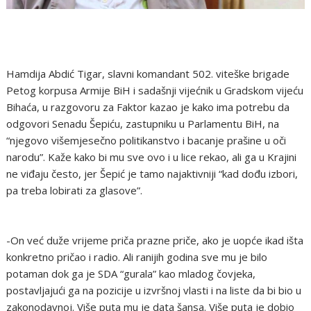
Hamdija Abdić Tigar, slavni komandant 502. viteške brigade
Petog korpusa Armije BiH i sadašnji vijećnik u Gradskom vijeću
Bihaća, u razgovoru za Faktor kazao je kako ima potrebu da
odgovori Senadu Šepiću, zastupniku u Parlamentu BiH, na
“njegovo višemjesečno politikanstvo i bacanje prašine u oči
narodu”. Kaže kako bi mu sve ovo i u lice rekao, ali ga u Krajini
ne viđaju često, jer Šepić je tamo najaktivniji “kad dođu izbori,
pa treba lobirati za glasove”.
-On već duže vrijeme priča prazne priče, ako je uopće ikad išta
konkretno pričao i radio. Ali ranijih godina sve mu je bilo
potaman dok ga je SDA “gurala” kao mladog čovjeka,
postavljajući ga na pozicije u izvršnoj vlasti i na liste da bi bio u
zakonodavnoj. Više puta mu je data šansa. Više puta je dobio