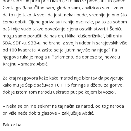
podržao?! On priča priču kako će te akcize povećati i troškove
života građana. Čitao sam, gledao sam, analizirao sam i znam
da to nije tako. A sve i da jest, neka i bude, vrednije je ono što
ćemo dobiti. Cijene goriva su i ranije oscilirale, pa to za sobom
baš i nije vuklo takvo povećanje cijena ostalih stvari. I Šepiću
mogu samo poručiti da nas on, i klika “dušebrižnika”, bili oni u
SDA, SDP-u, SBB-u, ne brane iz svojih udobnih sarajevskih više
od 100 kvadrata. A zašto se ja ljutim najviše na njega? Pa
njegova ruka je mogla u Parlamentu da donese taj novac u
Krajinu – smatra Abdić.
Za kraj razgovora kaže kako “narod nije blentav da povjeruje
kako mu je Šepić sačuvao 10 ili 15 feninga u džepu za gorivo,
dok je istom tom narodu uskratio put po kojem bi vozio”.
– Neka se on “ne sekira” na taj način za narod, od tog naroda
on više neće dobiti glasove – zaključuje Abdić.
Faktor.ba