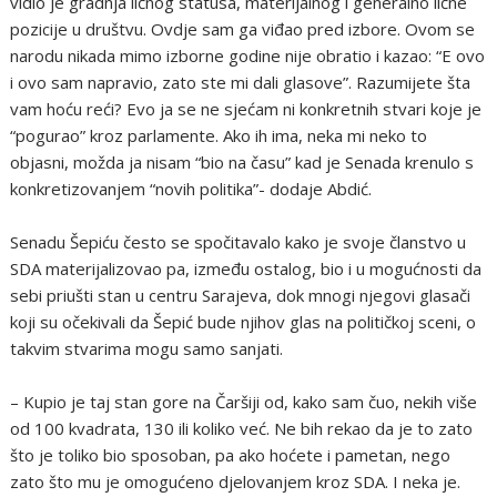
vidio je gradnja ličnog statusa, materijalnog i generalno lične
pozicije u društvu. Ovdje sam ga viđao pred izbore. Ovom se
narodu nikada mimo izborne godine nije obratio i kazao: “E ovo
i ovo sam napravio, zato ste mi dali glasove”. Razumijete šta
vam hoću reći? Evo ja se ne sjećam ni konkretnih stvari koje je
“pogurao” kroz parlamente. Ako ih ima, neka mi neko to
objasni, možda ja nisam “bio na času” kad je Senada krenulo s
konkretizovanjem “novih politika”- dodaje Abdić.
Senadu Šepiću često se spočitavalo kako je svoje članstvo u
SDA materijalizovao pa, između ostalog, bio i u mogućnosti da
sebi priušti stan u centru Sarajeva, dok mnogi njegovi glasači
koji su očekivali da Šepić bude njihov glas na političkoj sceni, o
takvim stvarima mogu samo sanjati.
– Kupio je taj stan gore na Čaršiji od, kako sam čuo, nekih više
od 100 kvadrata, 130 ili koliko već. Ne bih rekao da je to zato
što je toliko bio sposoban, pa ako hoćete i pametan, nego
zato što mu je omogućeno djelovanjem kroz SDA. I neka je.