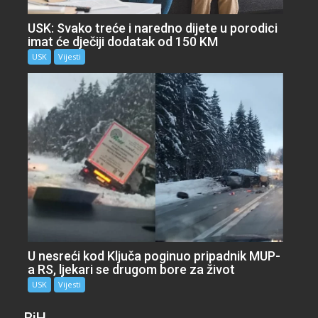
USK: Svako treće i naredno dijete u porodici
imat će dječiji dodatak od 150 KM
USK
Vijesti
U nesreći kod Ključa poginuo pripadnik MUP-
a RS, ljekari se drugom bore za život
USK
Vijesti