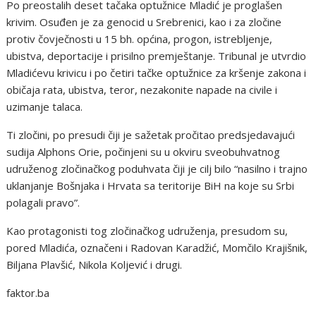
Po preostalih deset tačaka optužnice Mladić je proglašen
krivim. Osuđen je za genocid u Srebrenici, kao i za zločine
protiv čovječnosti u 15 bh. općina, progon, istrebljenje,
ubistva, deportacije i prisilno premještanje. Tribunal je utvrdio
Mladićevu krivicu i po četiri tačke optužnice za kršenje zakona i
običaja rata, ubistva, teror, nezakonite napade na civile i
uzimanje talaca.
Ti zločini, po presudi čiji je sažetak pročitao predsjedavajući
sudija Alphons Orie, počinjeni su u okviru sveobuhvatnog
udruženog zločinačkog poduhvata čiji je cilj bilo “nasilno i trajno
uklanjanje Bošnjaka i Hrvata sa teritorije BiH na koje su Srbi
polagali pravo”.
Kao protagonisti tog zločinačkog udruženja, presudom su,
pored Mladića, označeni i Radovan Karadžić, Momčilo Krajišnik,
Biljana Plavšić, Nikola Koljević i drugi.
faktor.ba