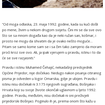
“Od moga odlaska, 23. maja 1992. godine, kada su kući došli
po mene, živim u nekom drugom svijetu. Čini mi se da sve ovo
što se sa mnom događa kao da je neki ružan san, košmar, i
prosto ne mogu da shvatim da je ovako nešto moguće…
Pitam se samo kome sam se i sa čim tako zamjerio da moram
proći kroz sve ovo. Ali, ja ipak vjerujem u pravdu, istinu i to da
će se sve razjasniti.”
Pravdu i istinu Muhamed Čehajić, nekadašnji predsjednik
Općine Prijedor, nije dočekao. Nedugo nakon pisanja citiranog
pisma je odveden u logor Omarska, gdje je ubijen. Pravdu i
istinu nisu dočekali ni 3.175 njegovih sugrađana, Bošnjaka i
Hrvata koji su svoje živote okončali uglavnom u ljeto 1992.
godine. Pravdu, međutim, nisu dočekali ni oni preživjeli
prijedorski Bošnjaci. Poginulo ih je, prema onom što kažu u