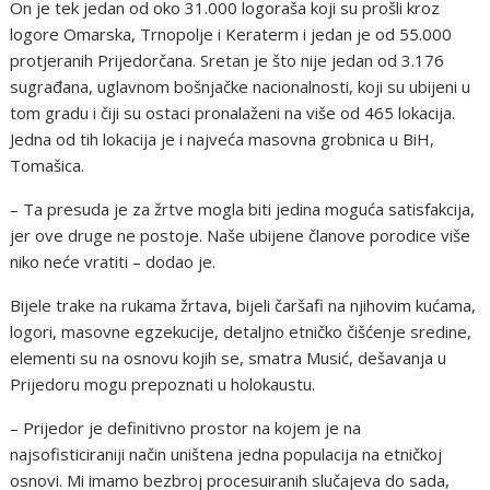
On je tek jedan od oko 31.000 logoraša koji su prošli kroz
logore Omarska, Trnopolje i Keraterm i jedan je od 55.000
protjeranih Prijedorčana. Sretan je što nije jedan od 3.176
sugrađana, uglavnom bošnjačke nacionalnosti, koji su ubijeni u
tom gradu i čiji su ostaci pronalaženi na više od 465 lokacija.
Jedna od tih lokacija je i najveća masovna grobnica u BiH,
Tomašica.
– Ta presuda je za žrtve mogla biti jedina moguća satisfakcija,
jer ove druge ne postoje. Naše ubijene članove porodice više
niko neće vratiti – dodao je.
Bijele trake na rukama žrtava, bijeli čaršafi na njihovim kućama,
logori, masovne egzekucije, detaljno etničko čišćenje sredine,
elementi su na osnovu kojih se, smatra Musić, dešavanja u
Prijedoru mogu prepoznati u holokaustu.
– Prijedor je definitivno prostor na kojem je na
najsofisticiraniji način uništena jedna populacija na etničkoj
osnovi. Mi imamo bezbroj procesuiranih slučajeva do sada,