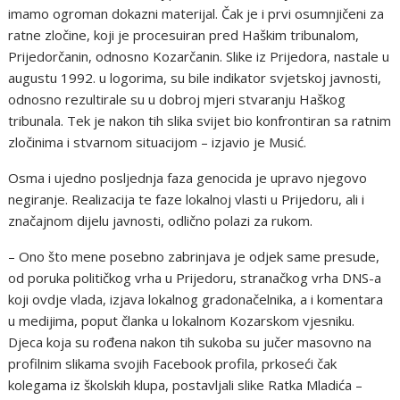
imamo ogroman dokazni materijal. Čak je i prvi osumnjičeni za
ratne zločine, koji je procesuiran pred Haškim tribunalom,
Prijedorčanin, odnosno Kozarčanin. Slike iz Prijedora, nastale u
augustu 1992. u logorima, su bile indikator svjetskoj javnosti,
odnosno rezultirale su u dobroj mjeri stvaranju Haškog
tribunala. Tek je nakon tih slika svijet bio konfrontiran sa ratnim
zločinima i stvarnom situacijom – izjavio je Musić.
Osma i ujedno posljednja faza genocida je upravo njegovo
negiranje. Realizacija te faze lokalnoj vlasti u Prijedoru, ali i
značajnom dijelu javnosti, odlično polazi za rukom.
– Ono što mene posebno zabrinjava je odjek same presude,
od poruka političkog vrha u Prijedoru, stranačkog vrha DNS-a
koji ovdje vlada, izjava lokalnog gradonačelnika, a i komentara
u medijima, poput članka u lokalnom Kozarskom vjesniku.
Djeca koja su rođena nakon tih sukoba su jučer masovno na
profilnim slikama svojih Facebook profila, prkoseći čak
kolegama iz školskih klupa, postavljali slike Ratka Mladića –