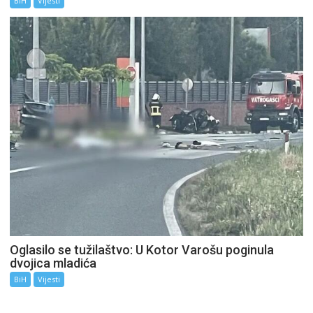
BiH
Vijesti
Oglasilo se tužilaštvo: U Kotor Varošu poginula
dvojica mladića
BiH
Vijesti