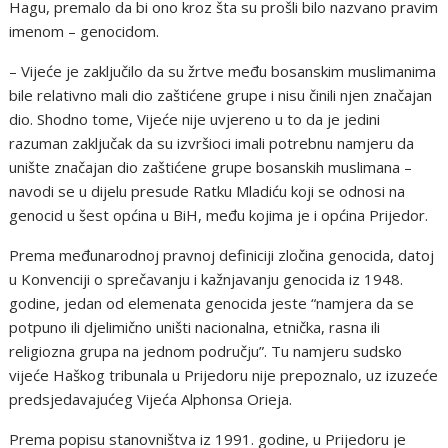
Hagu, premalo da bi ono kroz šta su prošli bilo nazvano pravim
imenom – genocidom.
– Vijeće je zaključilo da su žrtve među bosanskim muslimanima
bile relativno mali dio zaštićene grupe i nisu činili njen značajan
dio. Shodno tome, Vijeće nije uvjereno u to da je jedini
razuman zaključak da su izvršioci imali potrebnu namjeru da
unište značajan dio zaštićene grupe bosanskih muslimana –
navodi se u dijelu presude Ratku Mladiću koji se odnosi na
genocid u šest općina u BiH, među kojima je i općina Prijedor.
Prema međunarodnoj pravnoj definiciji zločina genocida, datoj
u Konvenciji o sprečavanju i kažnjavanju genocida iz 1948.
godine, jedan od elemenata genocida jeste “namjera da se
potpuno ili djelimično uništi nacionalna, etnička, rasna ili
religiozna grupa na jednom području”. Tu namjeru sudsko
vijeće Haškog tribunala u Prijedoru nije prepoznalo, uz izuzeće
predsjedavajućeg Vijeća Alphonsa Orieja.
Prema popisu stanovništva iz 1991. godine, u Prijedoru je