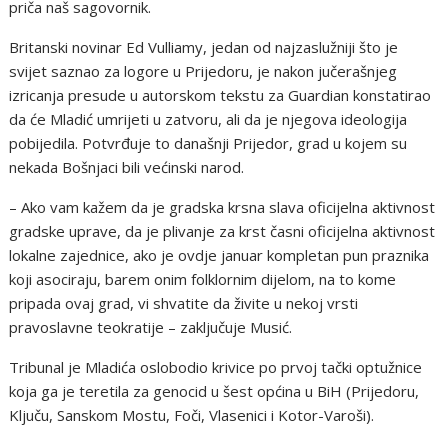
priča naš sagovornik.
Britanski novinar Ed Vulliamy, jedan od najzaslužniji što je
svijet saznao za logore u Prijedoru, je nakon jučerašnjeg
izricanja presude u autorskom tekstu za Guardian konstatirao
da će Mladić umrijeti u zatvoru, ali da je njegova ideologija
pobijedila. Potvrđuje to današnji Prijedor, grad u kojem su
nekada Bošnjaci bili većinski narod.
– Ako vam kažem da je gradska krsna slava oficijelna aktivnost
gradske uprave, da je plivanje za krst časni oficijelna aktivnost
lokalne zajednice, ako je ovdje januar kompletan pun praznika
koji asociraju, barem onim folklornim dijelom, na to kome
pripada ovaj grad, vi shvatite da živite u nekoj vrsti
pravoslavne teokratije – zaključuje Musić.
Tribunal je Mladića oslobodio krivice po prvoj tački optužnice
koja ga je teretila za genocid u šest općina u BiH (Prijedoru,
Ključu, Sanskom Mostu, Foči, Vlasenici i Kotor-Varoši).