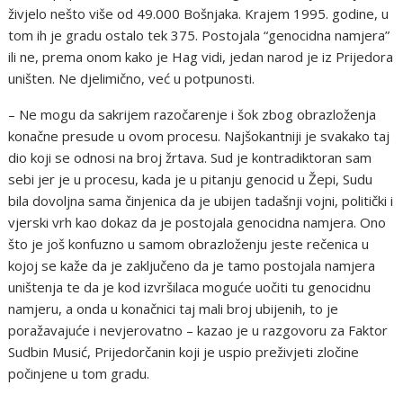
živjelo nešto više od 49.000 Bošnjaka. Krajem 1995. godine, u
tom ih je gradu ostalo tek 375. Postojala “genocidna namjera”
ili ne, prema onom kako je Hag vidi, jedan narod je iz Prijedora
uništen. Ne djelimično, već u potpunosti.
– Ne mogu da sakrijem razočarenje i šok zbog obrazloženja
konačne presude u ovom procesu. Najšokantniji je svakako taj
dio koji se odnosi na broj žrtava. Sud je kontradiktoran sam
sebi jer je u procesu, kada je u pitanju genocid u Žepi, Sudu
bila dovoljna sama činjenica da je ubijen tadašnji vojni, politički i
vjerski vrh kao dokaz da je postojala genocidna namjera. Ono
što je još konfuzno u samom obrazloženju jeste rečenica u
kojoj se kaže da je zaključeno da je tamo postojala namjera
uništenja te da je kod izvršilaca moguće uočiti tu genocidnu
namjeru, a onda u konačnici taj mali broj ubijenih, to je
poražavajuće i nevjerovatno – kazao je u razgovoru za Faktor
Sudbin Musić, Prijedorčanin koji je uspio preživjeti zločine
počinjene u tom gradu.