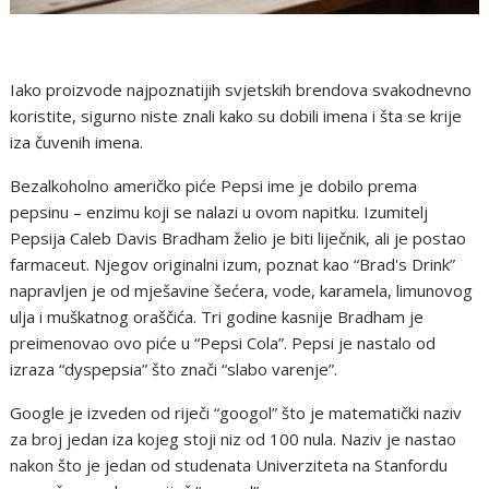
Iako proizvode najpoznatijih svjetskih brendova svakodnevno
koristite, sigurno niste znali kako su dobili imena i šta se krije
iza čuvenih imena.
Bezalkoholno američko piće Pepsi ime je dobilo prema
pepsinu – enzimu koji se nalazi u ovom napitku. Izumitelj
Pepsija Caleb Davis Bradham želio je biti liječnik, ali je postao
farmaceut. Njegov originalni izum, poznat kao “Brad's Drink”
napravljen je od mješavine šećera, vode, karamela, limunovog
ulja i muškatnog oraščića. Tri godine kasnije Bradham je
preimenovao ovo piće u “Pepsi Cola”. Pepsi je nastalo od
izraza “dyspepsia” što znači “slabo varenje”.
Google je izveden od riječi “googol” što je matematički naziv
za broj jedan iza kojeg stoji niz od 100 nula. Naziv je nastao
nakon što je jedan od studenata Univerziteta na Stanfordu