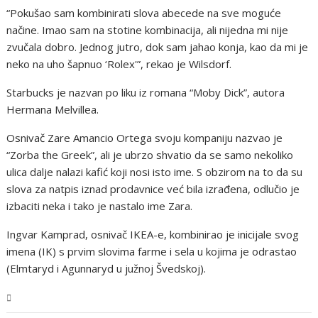
“Pokušao sam kombinirati slova abecede na sve moguće
načine. Imao sam na stotine kombinacija, ali nijedna mi nije
zvučala dobro. Jednog jutro, dok sam jahao konja, kao da mi je
neko na uho šapnuo ‘Rolex'”, rekao je Wilsdorf.
Starbucks je nazvan po liku iz romana “Moby Dick”, autora
Hermana Melvillea.
Osnivač Zare Amancio Ortega svoju kompaniju nazvao je
“Zorba the Greek”, ali je ubrzo shvatio da se samo nekoliko
ulica dalje nalazi kafić koji nosi isto ime. S obzirom na to da su
slova za natpis iznad prodavnice već bila izrađena, odlučio je
izbaciti neka i tako je nastalo ime Zara.
Ingvar Kamprad, osnivač IKEA-e, kombinirao je inicijale svog
imena (IK) s prvim slovima farme i sela u kojima je odrastao
(Elmtaryd i Agunnaryd u južnoj Švedskoj).
Magazin