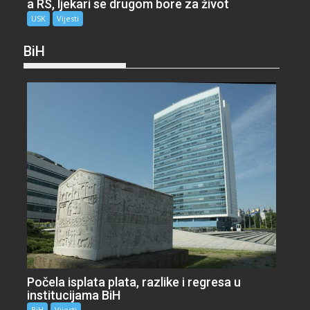
a RS, ljekari se drugom bore za život
USK
Vijesti
BiH
Počela isplata plata, razlike i regresa u
institucijama BiH
BiH
Vijesti