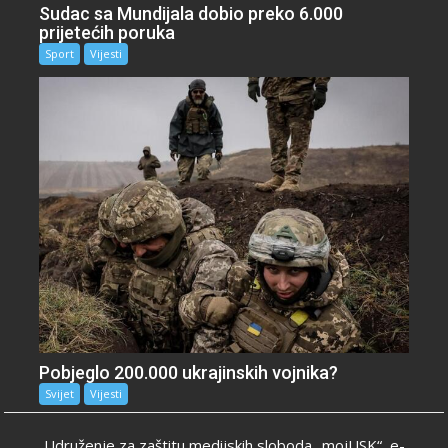
Sudac sa Mundijala dobio preko 6.000
prijetećih poruka
Sport
Vijesti
Pobjeglo 200.000 ukrajinskih vojnika?
Svijet
Vijesti
Udruženje za zaštitu medijskih sloboda „mojUSK“, e-