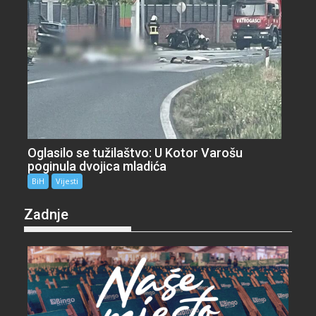
Oglasilo se tužilaštvo: U Kotor Varošu
poginula dvojica mladića
BiH
Vijesti
Zadnje