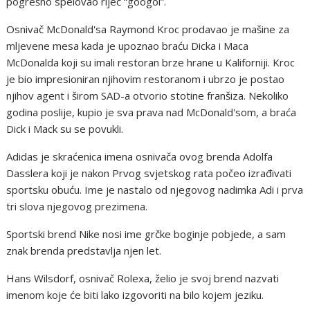
pogrešno spelovao riječ “googol”.
Osnivač McDonald'sa Raymond Kroc prodavao je mašine za
mljevene mesa kada je upoznao braću Dicka i Maca
McDonalda koji su imali restoran brze hrane u Kaliforniji. Kroc
je bio impresioniran njihovim restoranom i ubrzo je postao
njihov agent i širom SAD-a otvorio stotine franšiza. Nekoliko
godina poslije, kupio je sva prava nad McDonald'som, a braća
Dick i Mack su se povukli.
Adidas je skraćenica imena osnivača ovog brenda Adolfa
Dasslera koji je nakon Prvog svjetskog rata počeo izrađivati
sportsku obuću. Ime je nastalo od njegovog nadimka Adi i prva
tri slova njegovog prezimena.
Sportski brend Nike nosi ime grčke boginje pobjede, a sam
znak brenda predstavlja njen let.
Hans Wilsdorf, osnivač Rolexa, želio je svoj brend nazvati
imenom koje će biti lako izgovoriti na bilo kojem jeziku.