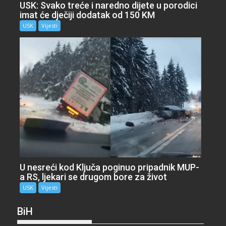
USK: Svako treće i naredno dijete u porodici
imat će dječiji dodatak od 150 KM
USK
Vijesti
U nesreći kod Ključa poginuo pripadnik MUP-
a RS, ljekari se drugom bore za život
USK
Vijesti
BiH