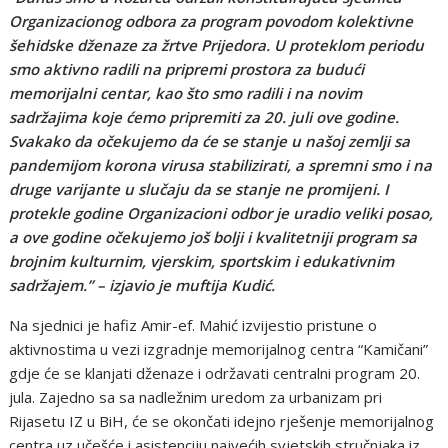
Organizacionog odbora za program povodom kolektivne
šehidske dženaze za žrtve Prijedora. U proteklom periodu
smo aktivno radili na pripremi prostora za budući
memorijalni centar, kao što smo radili i na novim
sadržajima koje ćemo pripremiti za 20. juli ove godine.
Svakako da očekujemo da će se stanje u našoj zemlji sa
pandemijom korona virusa stabilizirati, a spremni smo i na
druge varijante u slučaju da se stanje ne promijeni. I
protekle godine Organizacioni odbor je uradio veliki posao,
a ove godine očekujemo još bolji i kvalitetniji program sa
brojnim kulturnim, vjerskim, sportskim i edukativnim
sadržajem.” – izjavio je muftija Kudić.
Na sjednici je hafiz Amir-ef. Mahić izvijestio pristune o
aktivnostima u vezi izgradnje memorijalnog centra “Kamičani”
gdje će se klanjati dženaze i održavati centralni program 20.
jula. Zajedno sa sa nadležnim uredom za urbanizam pri
Rijasetu IZ u BiH, će se okončati idejno rješenje memorijalnog
centra uz učešće i asistenciju najvećih svjetskih stručnjaka iz