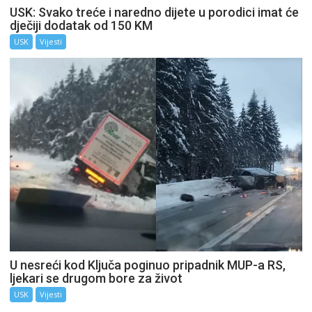
USK: Svako treće i naredno dijete u porodici imat će
dječiji dodatak od 150 KM
USK
Vijesti
U nesreći kod Ključa poginuo pripadnik MUP-a RS,
ljekari se drugom bore za život
USK
Vijesti