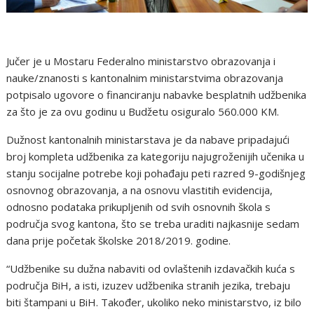
Jučer je u Mostaru Federalno ministarstvo obrazovanja i
nauke/znanosti s kantonalnim ministarstvima obrazovanja
potpisalo ugovore o financiranju nabavke besplatnih udžbenika
za što je za ovu godinu u Budžetu osiguralo 560.000 KM.
Dužnost kantonalnih ministarstava je da nabave pripadajući
broj kompleta udžbenika za kategoriju najugroženijih učenika u
stanju socijalne potrebe koji pohađaju peti razred 9-godišnjeg
osnovnog obrazovanja, a na osnovu vlastitih evidencija,
odnosno podataka prikupljenih od svih osnovnih škola s
područja svog kantona, što se treba uraditi najkasnije sedam
dana prije početak školske 2018/2019. godine.
“Udžbenike su dužna nabaviti od ovlaštenih izdavačkih kuća s
područja BiH, a isti, izuzev udžbenika stranih jezika, trebaju
biti štampani u BiH. Također, ukoliko neko ministarstvo, iz bilo