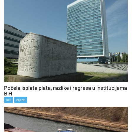
Počela isplata plata, razlike i regresa u institucijama
BiH
BiH
Vijesti