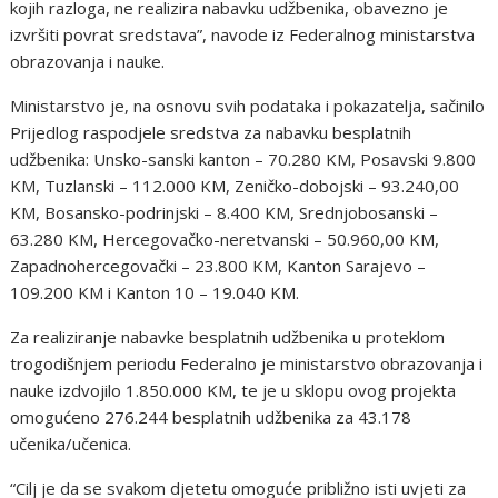
kojih razloga, ne realizira nabavku udžbenika, obavezno je
izvršiti povrat sredstava”, navode iz Federalnog ministarstva
obrazovanja i nauke.
Ministarstvo je, na osnovu svih podataka i pokazatelja, sačinilo
Prijedlog raspodjele sredstva za nabavku besplatnih
udžbenika: Unsko-sanski kanton – 70.280 KM, Posavski 9.800
KM, Tuzlanski – 112.000 KM, Zeničko-dobojski – 93.240,00
KM, Bosansko-podrinjski – 8.400 KM, Srednjobosanski –
63.280 KM, Hercegovačko-neretvanski – 50.960,00 KM,
Zapadnohercegovački – 23.800 KM, Kanton Sarajevo –
109.200 KM i Kanton 10 – 19.040 KM.
Za realiziranje nabavke besplatnih udžbenika u proteklom
trogodišnjem periodu Federalno je ministarstvo obrazovanja i
nauke izdvojilo 1.850.000 KM, te je u sklopu ovog projekta
omogućeno 276.244 besplatnih udžbenika za 43.178
učenika/učenica.
“Cilj je da se svakom djetetu omoguće približno isti uvjeti za