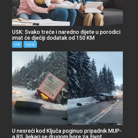
USK: Svako treće i naredno dijete u porodici
imat će dječiji dodatak od 150 KM
USK
Vijesti
U nesreći kod Ključa poginuo pripadnik MUP-
a RS, ljekari se drugom bore za život