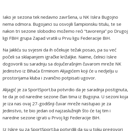
Iako je sezona tek nedavno završena, u NK Iskra Bugojno
nema odmora. Bugojanci su osvojili šampionsku titulu, te se
nakon tri sezone slobodno možemo reći “tavorenja” po Drugoj
ligi FBiH grupa Zapad vratili u Prvu ligu Federacije BiH.
Na Jakliću su svjesni da ih očekuje težak posao, pa su već
počeli sa sklapanjem igračke križaljke. Naime, čelnici Iskre
dogovorili su saradnju sa dojučerašnjim čuvarom mreže NK
Jedinstvo iz Bihaća Erminom Alijagićem koji će u nedjelju u
prostorijama kluba i zvanično potpisati ugovor.
Alijagić je za SportSport.ba potvrdio da je saradnja postignuta,
te da je od naredne sezone član tima iz Bugojna. U sezoni koja
je iza nas ovaj 27-godišnji čuvar mreže nastupao je za
Jedinstvo, te bio jedan od najzaslužnijih što će taj tim i
naredne sezone igrati u Prvoj ligi Federacije BiH.
Iz Iskre su za SportSport.ba potvrdili da su u toku pregovori