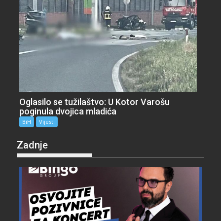
Oglasilo se tužilaštvo: U Kotor Varošu
poginula dvojica mladića
BiH
Vijesti
Zadnje