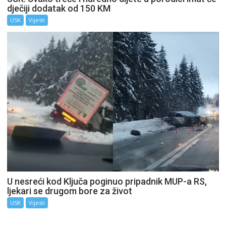
dječiji dodatak od 150 KM
USK
Vijesti
U nesreći kod Ključa poginuo pripadnik MUP-a RS,
ljekari se drugom bore za život
USK
Vijesti