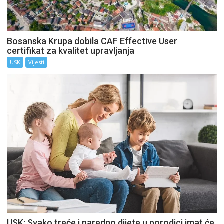
Bosanska Krupa dobila CAF Effective User
certifikat za kvalitet upravljanja
USK
Vijesti
USK: Svako treće i naredno dijete u porodici imat će