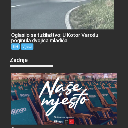
Oglasilo se tužilaštvo: U Kotor Varošu
poginula dvojica mladića
BiH
Vijesti
Zadnje