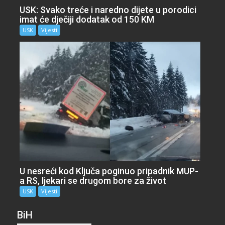
USK: Svako treće i naredno dijete u porodici
imat će dječiji dodatak od 150 KM
USK
Vijesti
U nesreći kod Ključa poginuo pripadnik MUP-
a RS, ljekari se drugom bore za život
USK
Vijesti
BiH