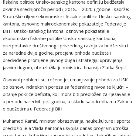
fiskalne politike Unsko-sanskog kantona definišu budžetski
okvir za srednjoročni period ( 2018. – 2020.) godine i sadrže:
Strateške ciljeve ekonomske i fiskalne politike Unsko-sanskog
kantona, osnovne makroekonomske pokazatelje Federacije
BiH i Unsko-sanskog kantona, osnovne pokazatelje
ekonomske i fiskalne politike Unsko-sanskog kantaona,
pretpostavke društvenog i privrednog razoja za budžetsku i
za naredne dvije godine, procjenu prihoda budžeta i
predviđene promjene javnog duga i strategiju upravljenja
javnim dugom, obrazložila je ministrica finansija Zlatka Šepić.
Osnovni problemi su, rečeno je, umanjivanje prihoda za USK
po osnovu indirektnih poreza sa federalnog nivoa te ključni –
pitanje pokriće deficita, koji mora biti predložen za rješavanje
u periodu narednih pet godina, u skladu sa odredbama Zakona
o budžetirna u Federaciji BiH.
Muhamed Ramić, ministar obrazovanja, nauke,kulture i sporta
predložio je a Vlada Kantona usvojila danas program utroška
sredstava s kriterijima raspodjele sredstava tekućih grantova