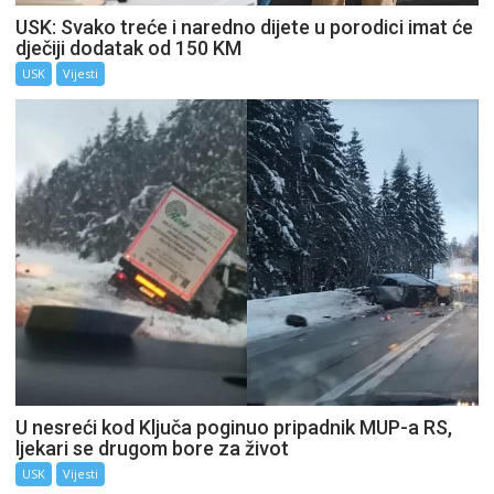
USK: Svako treće i naredno dijete u porodici imat će
dječiji dodatak od 150 KM
USK
Vijesti
U nesreći kod Ključa poginuo pripadnik MUP-a RS,
ljekari se drugom bore za život
USK
Vijesti