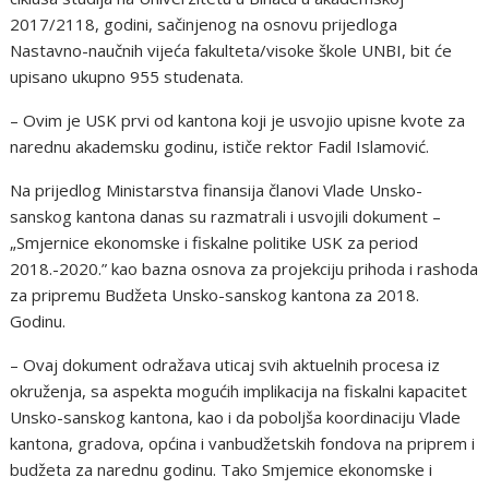
2017/2118, godini, sačinjenog na osnovu prijedloga
Nastavno-naučnih vijeća fakulteta/visoke škole UNBI, bit će
upisano ukupno 955 studenata.
– Ovim je USK prvi od kantona koji je usvojio upisne kvote za
narednu akademsku godinu, ističe rektor Fadil Islamović.
Na prijedlog Ministarstva finansija članovi Vlade Unsko-
sanskog kantona danas su razmatrali i usvojili dokument –
„Smjernice ekonomske i fiskalne politike USK za period
2018.-2020.” kao bazna osnova za projekciju prihoda i rashoda
za pripremu Budžeta Unsko-sanskog kantona za 2018.
Godinu.
– Ovaj dokument odražava uticaj svih aktuelnih procesa iz
okruženja, sa aspekta mogućih implikacija na fiskalni kapacitet
Unsko-sanskog kantona, kao i da poboljša koordinaciju Vlade
kantona, gradova, općina i vanbudžetskih fondova na priprem i
budžeta za narednu godinu. Tako Smjemice ekonomske i