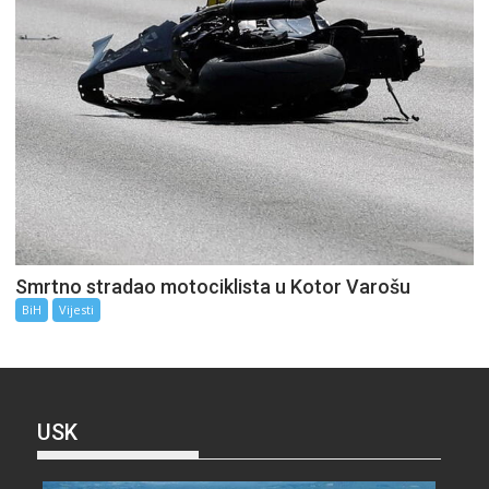
Smrtno stradao motociklista u Kotor Varošu
BiH
Vijesti
USK