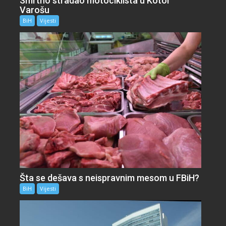
Smrtno stradao motociklista u Kotor
Varošu
BiH
Vijesti
Šta se dešava s neispravnim mesom u FBiH?
BiH
Vijesti