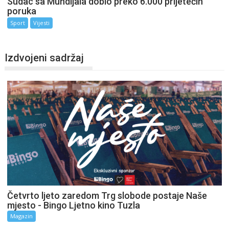
Sudac sa Mundijala dobio preko 6.000 prijetećih
poruka
Sport
Vijesti
Izdvojeni sadržaj
Četvrto ljeto zaredom Trg slobode postaje Naše
mjesto - Bingo Ljetno kino Tuzla
Magazin