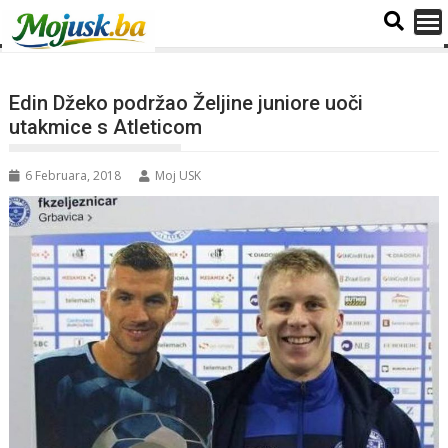
Edin Džeko podržao Željine juniore uoči
utakmice s Atleticom
6 Februara, 2018
Moj USK