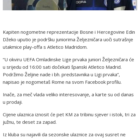
Kapiten nogometne reprezentacije Bosne i Hercegovine Edin
Džeko uputio je podršku juniorima Željezničara uoči sutrašnje
utakmice play-offa s Atletico Madridom.
“U okviru UEFA Omladinske Lige prvaka juniori Željezničara će
u srijedu od 16:00 sati dočekati španski Atletico Madrid.
Podržimo Željine nade i bh. predstavnika u Ligi prvaka”,
napisao je nogometaš Rome na svom Facebook profilu.
Inače, za meč vlada veliko interesovanje, a karte su od danas
u prodaji.
Cijene ulaznica iznosit će pet KM za tribinu sjever i istok, tri za
južnu, te deset za zapad.
Iz kluba su najavili da sezonske ulaznice za ovaj susret ne