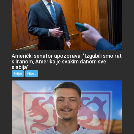
Američki senator upozorava: "Izgubili smo rat
s Iranom, Amerika je svakim danom sve
slabija"
Svijet
Vijesti