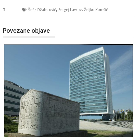
,
,
BiH
Šefik Džaferović
Sergej Lavrov
Željko Komšić
Povezane objave