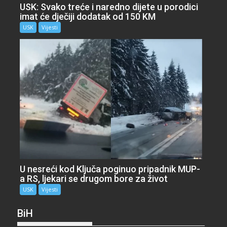
USK: Svako treće i naredno dijete u porodici
imat će dječiji dodatak od 150 KM
USK
Vijesti
U nesreći kod Ključa poginuo pripadnik MUP-
a RS, ljekari se drugom bore za život
USK
Vijesti
BiH