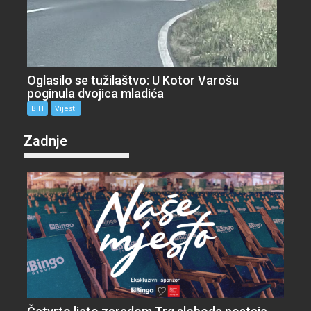
Oglasilo se tužilaštvo: U Kotor Varošu
poginula dvojica mladića
BiH
Vijesti
Zadnje