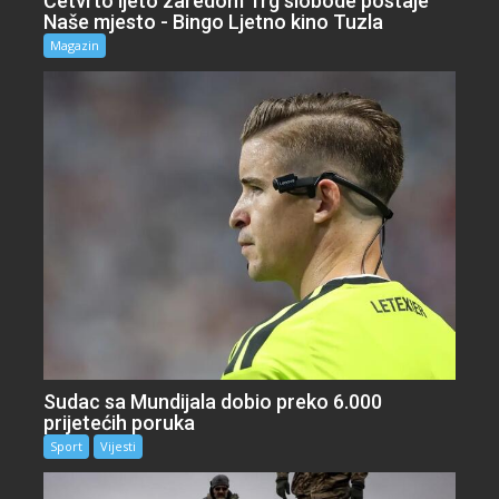
Četvrto ljeto zaredom Trg slobode postaje
Naše mjesto - Bingo Ljetno kino Tuzla
Magazin
Sudac sa Mundijala dobio preko 6.000
prijetećih poruka
Sport
Vijesti