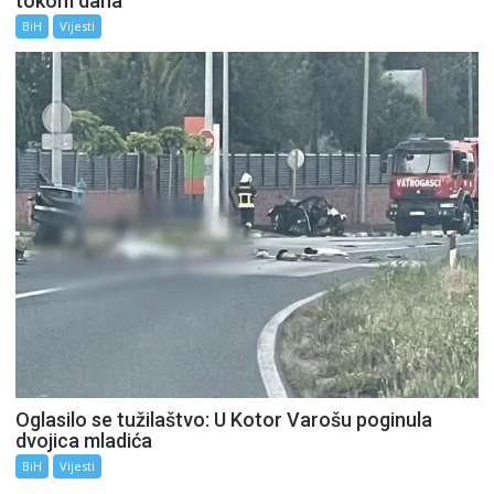
tokom dana
BiH
Vijesti
Oglasilo se tužilaštvo: U Kotor Varošu poginula
dvojica mladića
BiH
Vijesti