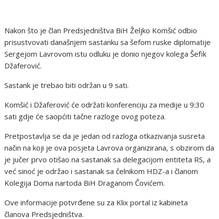
Nakon što je član Predsjedništva BiH Željko Komšić odbio
prisustvovati današnjem sastanku sa šefom ruske diplomatije
Sergejom Lavrovom istu odluku je donio njegov kolega Šefik
Džaferović.
Sastank je trebao biti održan u 9 sati.
Komšić i Džaferović će održati konferenciju za medije u 9:30
sati gdje će saopćiti tačne razloge ovog poteza.
Pretpostavlja se da je jedan od razloga otkazivanja susreta
način na koji je ova posjeta Lavrova organizirana, s obzirom da
je jučer prvo otišao na sastanak sa delegacijom entiteta RS, a
već sinoć je održao i sastanak sa čelnikom HDZ-a i članom
Kolegija Doma nartoda BiH Draganom Čovićem.
Ove informacije potvrđene su za Klix portal iz kabineta
članova Predsjedništva.