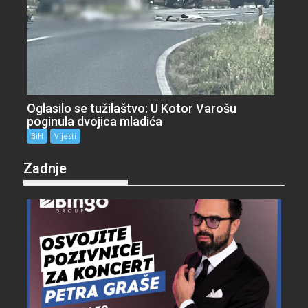
Oglasilo se tužilaštvo: U Kotor Varošu
poginula dvojica mladića
BiH
Vijesti
Zadnje