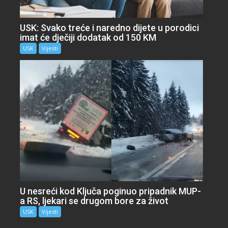
USK: Svako treće i naredno dijete u porodici
imat će dječiji dodatak od 150 KM
USK
Vijesti
U nesreći kod Ključa poginuo pripadnik MUP-
a RS, ljekari se drugom bore za život
USK
Vijesti