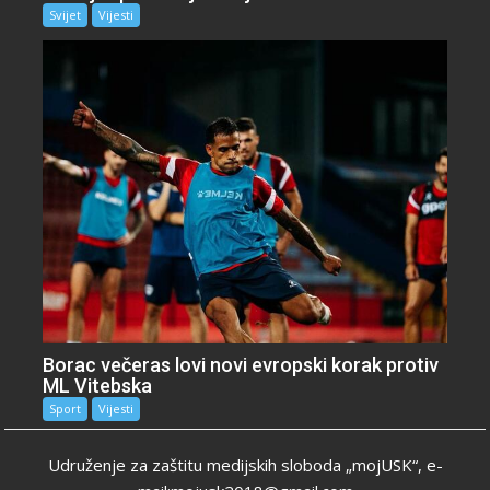
Svijet
Vijesti
Borac večeras lovi novi evropski korak protiv
ML Vitebska
Sport
Vijesti
Udruženje za zaštitu medijskih sloboda „mojUSK“, e-