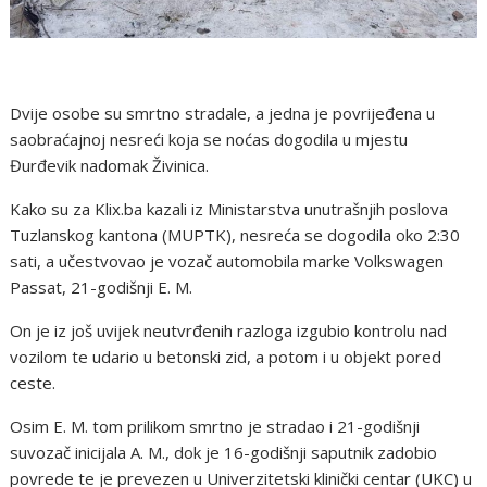
Dvije osobe su smrtno stradale, a jedna je povrijeđena u
saobraćajnoj nesreći koja se noćas dogodila u mjestu
Đurđevik nadomak Živinica.
Kako su za Klix.ba kazali iz Ministarstva unutrašnjih poslova
Tuzlanskog kantona (MUPTK), nesreća se dogodila oko 2:30
sati, a učestvovao je vozač automobila marke Volkswagen
Passat, 21-godišnji E. M.
On je iz još uvijek neutvrđenih razloga izgubio kontrolu nad
vozilom te udario u betonski zid, a potom i u objekt pored
ceste.
Osim E. M. tom prilikom smrtno je stradao i 21-godišnji
suvozač inicijala A. M., dok je 16-godišnji saputnik zadobio
povrede te je prevezen u Univerzitetski klinički centar (UKC) u