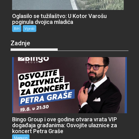
Oglasilo se tužilaštvo: U Kotor Varošu
poginula dvojica mladića
BiH
Vijesti
Zadnje
Bingo Group i ove godine otvara vrata VIP
događaja građanima: Osvojite ulaznice za
koncert Petra Graše
Magazin