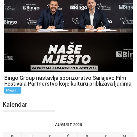
Bingo Group nastavlja sponzorstvo Sarajevo Film
Festivala Partnerstvo koje kulturu približava ljudima
Magazin
Kalendar
AUGUST 2026
P
U
S
Č
P
S
N