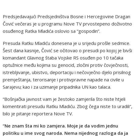
Predsjedavajući Predsjedništva Bosne i Hercegovine Dragan
Čović večeras je u programu Nove TV prvostepeno doživotno
osuđenog Ratka Mladića oslovio sa “gospodin”.
Presuda Ratku Mladiću donesena je u srijedu prošle sedmice.
Šest dana kasnije, Čović se očitovao o presudi po kojoj je bivši
komandant Glavnog štaba Vojske RS osuđen po 10 tačaka
optužnice među kojima su genocid, zločini protiv čovječnosti,
istrebljivanje, ubistvo, deportaciju i nečovječno djelo prisilnog
premještanja, terorisanje i protivpravne napade na civile u
Sarajevu; kao i za uzimanje pripadnika UN kao talaca.
“Bošnjačka javnost vam je žestoko zamjerila što niste htjeli
komentirati presudu Ratku Mladiću. Zbog čega niste to uradili”,
bilo je pitanje reportera Nove TV.
“Ne znam šta mi ko zamjera. Moje je da vodim jednu
politiku u ime svog naroda. Nema nijednog razloga da ja