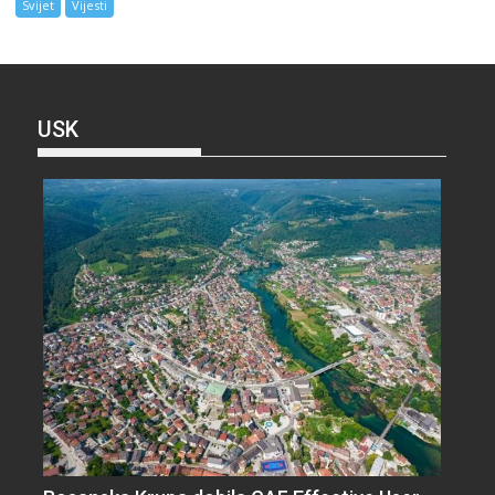
Svijet
Vijesti
USK