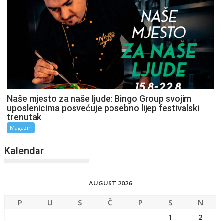
Naše mjesto za naše ljude: Bingo Group svojim
uposlenicima posvećuje posebno lijep festivalski
trenutak
Magazin
Kalendar
AUGUST 2026
P
U
S
Č
P
S
N
1
2