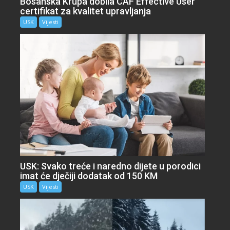
Bosanska Krupa dobila CAF Effective User
certifikat za kvalitet upravljanja
USK
Vijesti
USK: Svako treće i naredno dijete u porodici
imat će dječiji dodatak od 150 KM
USK
Vijesti