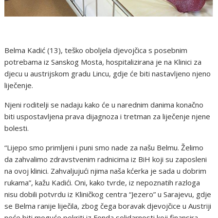
Belma Kadić (13), teško oboljela djevojčica s posebnim
potrebama iz Sanskog Mosta, hospitalizirana je na Klinici za
djecu u austrijskom gradu Lincu, gdje će biti nastavljeno njeno
liječenje.
Njeni roditelji se nadaju kako će u narednim danima konačno
biti uspostavljena prava dijagnoza i tretman za liječenje njene
bolesti.
“Lijepo smo primljeni i puni smo nade za našu Belmu. Želimo
da zahvalimo zdravstvenim radnicima iz BiH koji su zaposleni
na ovoj klinici. Zahvaljujući njima naša kćerka je sada u dobrim
rukama”, kažu Kadići. Oni, kako tvrde, iz nepoznatih razloga
nisu dobili potvrdu iz Kliničkog centra “Jezero” u Sarajevu, gdje
se Belma ranije liječila, zbog čega boravak djevojčice u Austriji
neće biti moguće pokriti iz Fonda solidarnosti koji finansira