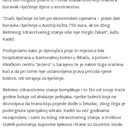
boravak i liječenje djece u inostranstvu.
“Znači, liječenje će biti po ekonomskim cijenama – jedan dan
boravka i liječenja u Austriji košta 750 eura, ali se zbog
Belminog zdravstvenog stanja više nije moglo čekati”, kažu
Kadići.
Podsjećamo kako je djevojčica prije tri mjeseca bila
hospitalizirana u Kantonalnoj bolnici u Bihaću, a potom i
Kliničkom centru “Jezero” u Sarajevu te je nakon toga vraćena
kući a da pri tome nije ustanovljena prava priroda njene
bolesti, niti terapija za liječenje.
Belmino zdravstveno stanje komplikuje i to što od svoje treće
godine boluje od ahalazije jednjaka, rijetke bolesti koja ne
dozvoljava da hrana koju pojede dođe u želudac, zbog čega je
podvrgnuta specijalnoj ishrani. Kadići su već godinama
nezaposleni, i sami su lošeg zdravstvenog stanja, a troškovi
stalnih putovanja, kupovine lijekova i hrane su izuzetno visoki.