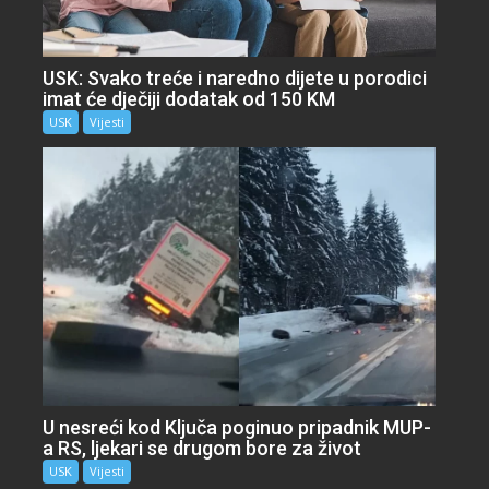
USK: Svako treće i naredno dijete u porodici
imat će dječiji dodatak od 150 KM
USK
Vijesti
U nesreći kod Ključa poginuo pripadnik MUP-
a RS, ljekari se drugom bore za život
USK
Vijesti