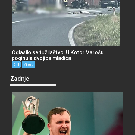
Oglasilo se tužilaštvo: U Kotor Varošu
poginula dvojica mladića
BiH
Vijesti
Zadnje