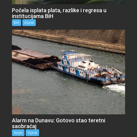
Počela isplata plata, razlike i regresa u
institucijama BiH
BiH
Vijesti
Alarm na Dunavu: Gotovo stao teretni
saobraćaj
Svijet
Vijesti