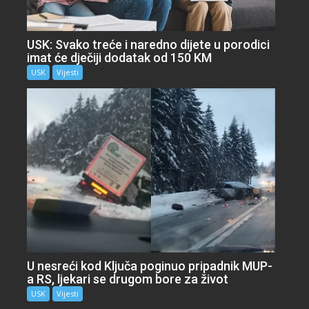
USK: Svako treće i naredno dijete u porodici
imat će dječiji dodatak od 150 KM
USK
Vijesti
U nesreći kod Ključa poginuo pripadnik MUP-
a RS, ljekari se drugom bore za život
USK
Vijesti