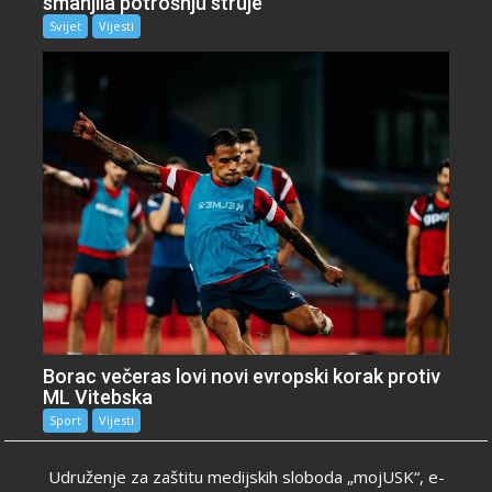
smanjila potrošnju struje
Svijet
Vijesti
Borac večeras lovi novi evropski korak protiv
ML Vitebska
Sport
Vijesti
Udruženje za zaštitu medijskih sloboda „mojUSK“, e-