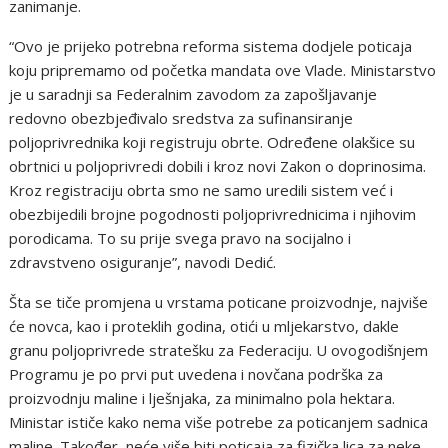
zanimanje.
“Ovo je prijeko potrebna reforma sistema dodjele poticaja
koju pripremamo od početka mandata ove Vlade. Ministarstvo
je u saradnji sa Federalnim zavodom za zapošljavanje
redovno obezbjeđivalo sredstva za sufinansiranje
poljoprivrednika koji registruju obrte. Određene olakšice su
obrtnici u poljoprivredi dobili i kroz novi Zakon o doprinosima.
Kroz registraciju obrta smo ne samo uredili sistem već i
obezbijedili brojne pogodnosti poljoprivrednicima i njihovim
porodicama. To su prije svega pravo na socijalno i
zdravstveno osiguranje”, navodi Dedić.
Šta se tiče promjena u vrstama poticane proizvodnje, najviše
će novca, kao i proteklih godina, otići u mljekarstvo, dakle
granu poljoprivrede stratešku za Federaciju. U ovogodišnjem
Programu je po prvi put uvedena i novčana podrška za
proizvodnju maline i lješnjaka, za minimalno pola hektara.
Ministar ističe kako nema više potrebe za poticanjem sadnica
maline. Također, neće više biti poticaja za fizička lica za neke