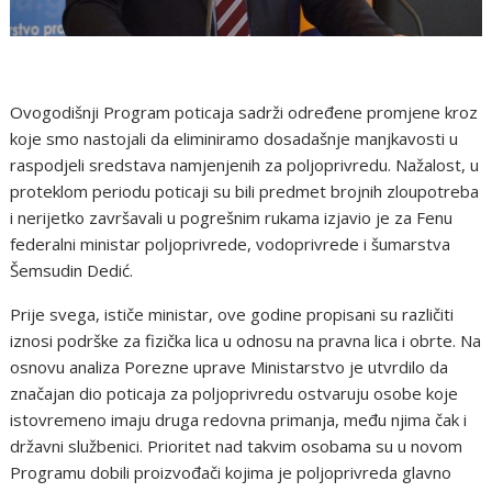
Ovogodišnji Program poticaja sadrži određene promjene kroz
koje smo nastojali da eliminiramo dosadašnje manjkavosti u
raspodjeli sredstava namjenjenih za poljoprivredu. Nažalost, u
proteklom periodu poticaji su bili predmet brojnih zloupotreba
i nerijetko završavali u pogrešnim rukama izjavio je za Fenu
federalni ministar poljoprivrede, vodoprivrede i šumarstva
Šemsudin Dedić.
Prije svega, ističe ministar, ove godine propisani su različiti
iznosi podrške za fizička lica u odnosu na pravna lica i obrte. Na
osnovu analiza Porezne uprave Ministarstvo je utvrdilo da
značajan dio poticaja za poljoprivredu ostvaruju osobe koje
istovremeno imaju druga redovna primanja, među njima čak i
državni službenici. Prioritet nad takvim osobama su u novom
Programu dobili proizvođači kojima je poljoprivreda glavno