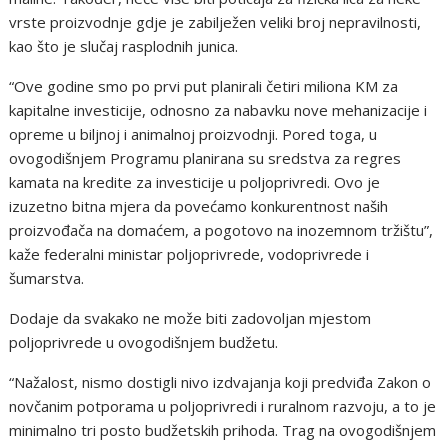
vrste proizvodnje gdje je zabilježen veliki broj nepravilnosti,
kao što je slučaj rasplodnih junica.
“Ove godine smo po prvi put planirali četiri miliona KM za
kapitalne investicije, odnosno za nabavku nove mehanizacije i
opreme u biljnoj i animalnoj proizvodnji. Pored toga, u
ovogodišnjem Programu planirana su sredstva za regres
kamata na kredite za investicije u poljoprivredi. Ovo je
izuzetno bitna mjera da povećamo konkurentnost naših
proizvođača na domaćem, a pogotovo na inozemnom tržištu”,
kaže federalni ministar poljoprivrede, vodoprivrede i
šumarstva.
Dodaje da svakako ne može biti zadovoljan mjestom
poljoprivrede u ovogodišnjem budžetu.
“Nažalost, nismo dostigli nivo izdvajanja koji predviđa Zakon o
novčanim potporama u poljoprivredi i ruralnom razvoju, a to je
minimalno tri posto budžetskih prihoda. Trag na ovogodišnjem