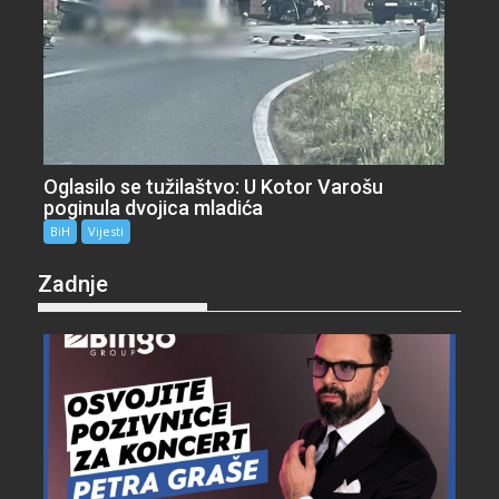
Oglasilo se tužilaštvo: U Kotor Varošu
poginula dvojica mladića
BiH
Vijesti
Zadnje