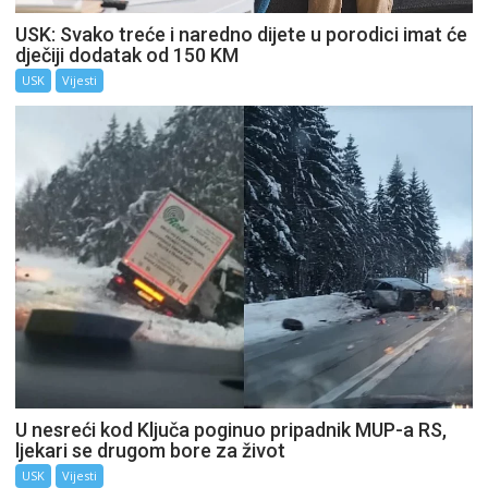
USK: Svako treće i naredno dijete u porodici imat će
dječiji dodatak od 150 KM
USK
Vijesti
U nesreći kod Ključa poginuo pripadnik MUP-a RS,
ljekari se drugom bore za život
USK
Vijesti