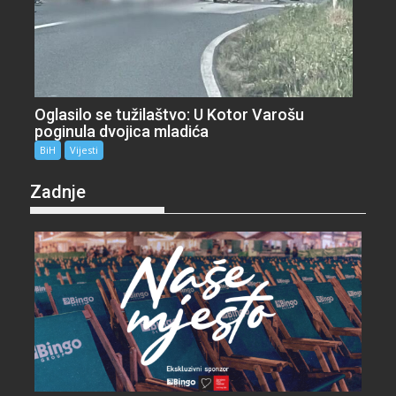
Oglasilo se tužilaštvo: U Kotor Varošu
poginula dvojica mladića
BiH
Vijesti
Zadnje