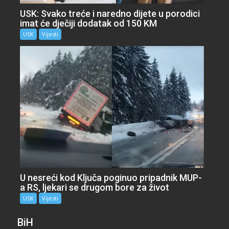
USK: Svako treće i naredno dijete u porodici
imat će dječiji dodatak od 150 KM
USK
Vijesti
U nesreći kod Ključa poginuo pripadnik MUP-
a RS, ljekari se drugom bore za život
USK
Vijesti
BiH