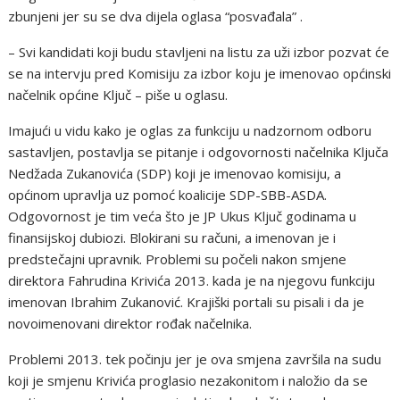
zbunjeni jer su se dva dijela oglasa “posvađala” .
– Svi kandidati koji budu stavljeni na listu za uži izbor pozvat će
se na intervju pred Komisiju za izbor koju je imenovao općinski
načelnik općine Ključ – piše u oglasu.
Imajući u vidu kako je oglas za funkciju u nadzornom odboru
sastavljen, postavlja se pitanje i odgovornosti načelnika Ključa
Nedžada Zukanovića (SDP) koji je imenovao komisiju, a
općinom upravlja uz pomoć koalicije SDP-SBB-ASDA.
Odgovornost je tim veća što je JP Ukus Ključ godinama u
finansijskoj dubiozi. Blokirani su računi, a imenovan je i
predstečajni upravnik. Problemi su počeli nakon smjene
direktora Fahrudina Krivića 2013. kada je na njegovu funkciju
imenovan Ibrahim Zukanović. Krajiški portali su pisali i da je
novoimenovani direktor rođak načelnika.
Problemi 2013. tek počinju jer je ova smjena završila na sudu
koji je smjenu Krivića proglasio nezakonitom i naložio da se