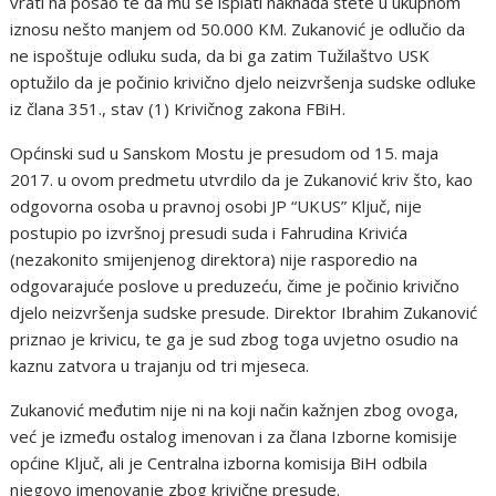
vrati na posao te da mu se isplati naknada štete u ukupnom
iznosu nešto manjem od 50.000 KM. Zukanović je odlučio da
ne ispoštuje odluku suda, da bi ga zatim Tužilaštvo USK
optužilo da je počinio krivično djelo neizvršenja sudske odluke
iz člana 351., stav (1) Krivičnog zakona FBiH.
Općinski sud u Sanskom Mostu je presudom od 15. maja
2017. u ovom predmetu utvrdilo da je Zukanović kriv što, kao
odgovorna osoba u pravnoj osobi JP “UKUS” Ključ, nije
postupio po izvršnoj presudi suda i Fahrudina Krivića
(nezakonito smijenjenog direktora) nije rasporedio na
odgovarajuće poslove u preduzeću, čime je počinio krivično
djelo neizvršenja sudske presude. Direktor Ibrahim Zukanović
priznao je krivicu, te ga je sud zbog toga uvjetno osudio na
kaznu zatvora u trajanju od tri mjeseca.
Zukanović međutim nije ni na koji način kažnjen zbog ovoga,
već je između ostalog imenovan i za člana Izborne komisije
općine Ključ, ali je Centralna izborna komisija BiH odbila
njegovo imenovanje zbog krivične presude.