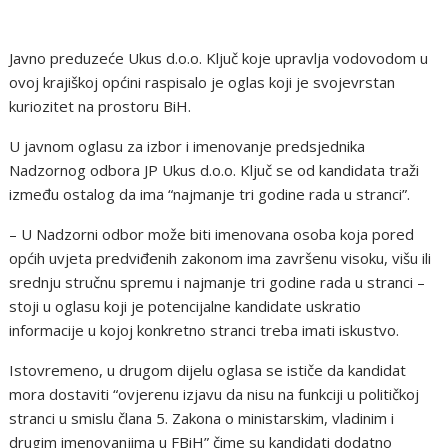
Javno preduzeće Ukus d.o.o. Ključ koje upravlja vodovodom u
ovoj krajiškoj općini raspisalo je oglas koji je svojevrstan
kuriozitet na prostoru BiH.
U javnom oglasu za izbor i imenovanje predsjednika
Nadzornog odbora JP Ukus d.o.o. Ključ se od kandidata traži
između ostalog da ima “najmanje tri godine rada u stranci”.
– U Nadzorni odbor može biti imenovana osoba koja pored
općih uvjeta predviđenih zakonom ima završenu visoku, višu ili
srednju stručnu spremu i najmanje tri godine rada u stranci –
stoji u oglasu koji je potencijalne kandidate uskratio
informacije u kojoj konkretno stranci treba imati iskustvo.
Istovremeno, u drugom dijelu oglasa se ističe da kandidat
mora dostaviti “ovjerenu izjavu da nisu na funkciji u političkoj
stranci u smislu člana 5. Zakona o ministarskim, vladinim i
drugim imenovanjima u FBiH” čime su kandidati dodatno