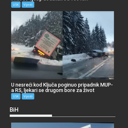
USK
Vijesti
U nesreći kod Ključa poginuo pripadnik MUP-
a RS, ljekari se drugom bore za život
USK
Vijesti
BiH