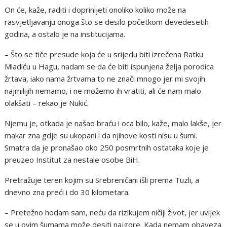
On će, kaže, raditi i doprinijeti onoliko koliko može na
rasvjetljavanju onoga što se desilo početkom devedesetih
godina, a ostalo je na institucijama.
– Što se tiče presude koja će u srijedu biti izrečena Ratku
Mladiću u Hagu, nadam se da će biti ispunjena želja porodica
žrtava, iako nama žrtvama to ne znači mnogo jer mi svojih
najmilijih nemamo, i ne možemo ih vratiti, ali će nam malo
olakšati – rekao je Nukić.
Njemu je, otkada je našao braću i oca bilo, kaže, malo lakše, jer
makar zna gdje su ukopani i da njihove kosti nisu u šumi.
Smatra da je pronašao oko 250 posmrtnih ostataka koje je
preuzeo Institut za nestale osobe BiH.
Pretražuje teren kojim su Srebreničani išli prema Tuzli, a
dnevno zna preći i do 30 kilometara.
– Pretežno hodam sam, neću da rizikujem ničiji život, jer uvijek
se u ovim šumama može desiti najgore. Kada nemam obaveza