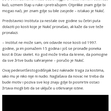
kući, uzmem štap u ruke i pretražujem. Otprilike znam gdje bi
mogao naći, jer znam gdje su bile zasjede – istakao je Nukić.
Predstavnici Instituta za nestale ove godine su četiri puta
dolaziti po kosti koje je Nukić pronašao, ali kaže da sve teže
pronalazi.
– Institut ne može sam, oni odavde nose kosti od 1997.
godine, ja im pomažem 15 godina i još se pronađe poneka
kost ili čitav skelet. Ko god može treba da krene, da pomogne
da sve žrtve budu sahranjene – poručio je Nukić.
Ovaj pedesetšestogodišnjak bez naknade traga za kostima,
iako mu je niko nije ni nudio. Naglašava da novac ne treba da
bude motiv i poziva sve koji znaju gdje bi posmrtni ostaci
žrtava mogli biti da se uključe u otkrivanje istine.