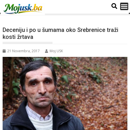
Deceniju i po u šumama oko Srebrenice traži
kosti žrtava
21 Novembra, 2017
Moj USK