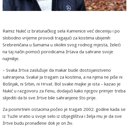
Ramiz Nukić iz bratunačkog sela Kamenice već deceniju i po
slobodno vrijeme provodi tragajući za kostima ubijenih
Srebreničana u šumama u okolini svog rodnog mjesta, želeći
na taj način pomoći porodicama žrtava da sahrane svoje
najmilije.
– Svaka žrtva zaslužuje da makar bude dostojanstveno
sahranjena. Svaka! Ja tragam za kostima, a na njima ne piše ni
Bošnjak, ni Srbin, ni Hrvat. Bol svake majke je ista – kazao je
Nukić u razgovoru za Fenu, dodajući kako njegov primjer treba
slijediti da bi sve žrtve bile sahranjene što prije.
Za posmrtnim ostacima počeo je tragati 2002. godine kada se
iz Tuzle vratio u svoje selo iz izbjeglištva i želja mu je da sve
žrtve budu pronađene dok je on živ.