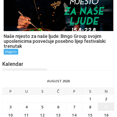
Naše mjesto za naše ljude: Bingo Group svojim
uposlenicima posvećuje posebno lijep festivalski
trenutak
Magazin
Kalendar
AUGUST 2026
P
U
S
Č
P
S
N
1
2
3
4
5
6
7
8
9
10
11
12
13
14
15
16