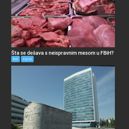
Šta se dešava s neispravnim mesom u FBiH?
BiH
Vijesti