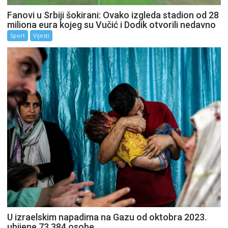
Fanovi u Srbiji šokirani: Ovako izgleda stadion od 28
miliona eura kojeg su Vučić i Dodik otvorili nedavno
Sport
Vijesti
U izraelskim napadima na Gazu od oktobra 2023.
ubijene 73.384 osobe