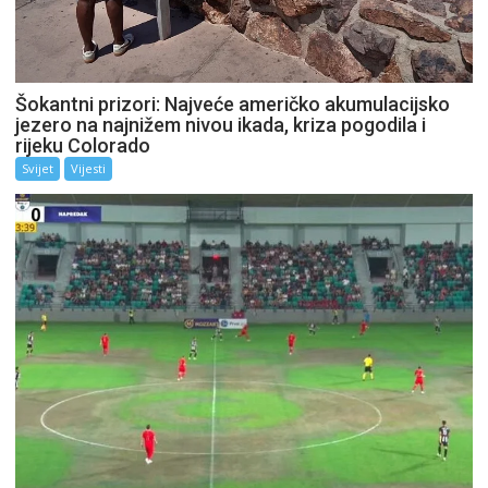
Šokantni prizori: Najveće američko akumulacijsko
jezero na najnižem nivou ikada, kriza pogodila i
rijeku Colorado
Svijet
Vijesti