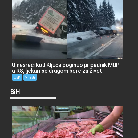
U nesreći kod Ključa poginuo pripadnik MUP-
a RS, ljekari se drugom bore za život
USK
Vijesti
BiH