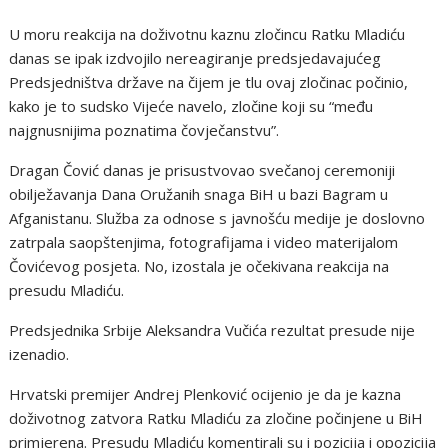
U moru reakcija na doživotnu kaznu zločincu Ratku Mladiću
danas se ipak izdvojilo nereagiranje predsjedavajućeg
Predsjedništva države na čijem je tlu ovaj zločinac počinio,
kako je to sudsko Vijeće navelo, zločine koji su “među
najgnusnijima poznatima čovječanstvu”.
Dragan Čović danas je prisustvovao svečanoj ceremoniji
obilježavanja Dana Oružanih snaga BiH u bazi Bagram u
Afganistanu. Služba za odnose s javnošću medije je doslovno
zatrpala saopštenjima, fotografijama i video materijalom
Čovićevog posjeta. No, izostala je očekivana reakcija na
presudu Mladiću.
Predsjednika Srbije Aleksandra Vučića rezultat presude nije
izenadio.
Hrvatski premijer Andrej Plenković ocijenio je da je kazna
doživotnog zatvora Ratku Mladiću za zločine počinjene u BiH
primjerena. Presudu Mladiću komentirali su i pozicija i opozicija