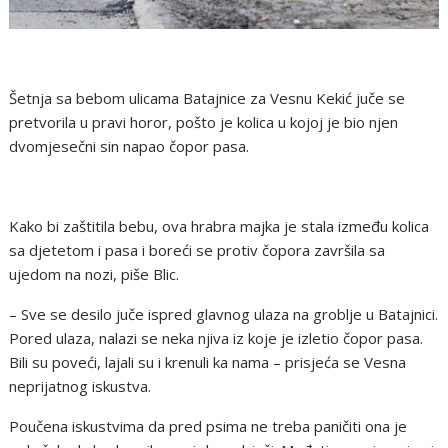
Šetnja sa bebom ulicama Batajnice za Vesnu Kekić juče se
pretvorila u pravi horor, pošto je kolica u kojoj je bio njen
dvomjesečni sin napao čopor pasa.
Kako bi zaštitila bebu, ova hrabra majka je stala između kolica
sa djetetom i pasa i boreći se protiv čopora završila sa
ujedom na nozi, piše Blic.
– Sve se desilo juče ispred glavnog ulaza na groblje u Batajnici.
Pored ulaza, nalazi se neka njiva iz koje je izletio čopor pasa.
Bili su poveći, lajali su i krenuli ka nama – prisjeća se Vesna
neprijatnog iskustva.
Poučena iskustvima da pred psima ne treba paničiti ona je