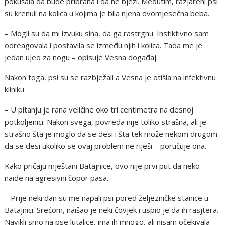
pokušala da bude pribrana i da ne bježi. Međutim, razjareni psi
su krenuli na kolica u kojima je bila njena dvomjesečna beba.
– Mogli su da mi izvuku sina, da ga rastrgnu. Instiktivno sam
odreagovala i postavila se između njih i kolica. Tada me je
jedan ujeo za nogu – opisuje Vesna događaj.
Nakon toga, psi su se razbježali a Vesna je otišla na infektivnu
kliniku.
– U pitanju je rana veličine oko tri centimetra na desnoj
potkoljenici. Nakon svega, povreda nije toliko strašna, ali je
strašno šta je moglo da se desi i šta tek može nekom drugom
da se desi ukoliko se ovaj problem ne riješi – poručuje ona.
Kako pričaju mještani Batajnice, ovo nije prvi put da neko
naiđe na agresivni čopor pasa.
– Prije neki dan su me napali psi pored željezničke stanice u
Batajnici. Srećom, naišao je neki čovjek i uspio je da ih rasjtera.
Navikli smo na pse lutalice, ima ih mnogo, ali nisam očekivala