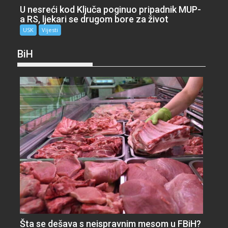
U nesreći kod Ključa poginuo pripadnik MUP-
a RS, ljekari se drugom bore za život
USK
Vijesti
BiH
Šta se dešava s neispravnim mesom u FBiH?