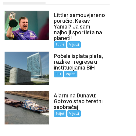
Littler samouvjereno
poručio: Kakav
Yamal? Ja sam
najbolji sportista na
planeti!
Sport
Vijesti
Počela isplata plata,
razlike i regresa u
institucijama BiH
BiH
Vijesti
Alarm na Dunavu:
Gotovo stao teretni
saobraćaj
Svijet
Vijesti