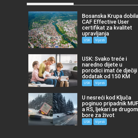
Bosanska Krupa dobil
CAF Effective User
certifikat za kvalitet
upravljanja
USK
Vijesti
USK: Svako treće i
naredno dijete u
porodici imat će dječiji
dodatak od 150 KM
USK
Vijesti
U nesreći kod Ključa
poginuo pripadnik MU
a RS, ljekari se drugo
bore za život
USK
Vijesti