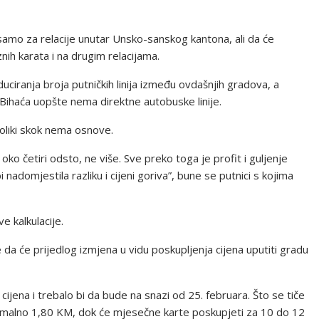
 samo za relacije unutar Unsko-sanskog kantona, ali da će
ih karata i na drugim relacijama.
ciranja broja putničkih linija između ovdašnjih gradova, a
 Bihaća uopšte nema direktne autobuske linije.
voliki skok nema osnove.
ko četiri odsto, ne više. Sve preko toga je profit i guljenje
nadomjestila razliku i cijeni goriva”, bune se putnici s kojima
e kalkulacije.
 da će prijedlog izmjena u vidu poskupljenja cijena uputiti gradu
 cijena i trebalo bi da bude na snazi od 25. februara. Što se tiče
nimalno 1,80 KM, dok će mjesečne karte poskupjeti za 10 do 12