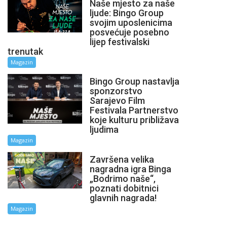
Naše mjesto za naše
ljude: Bingo Group
svojim uposlenicima
posvećuje posebno
lijep festivalski
trenutak
Magazin
Bingo Group nastavlja
sponzorstvo
Sarajevo Film
Festivala Partnerstvo
koje kulturu približava
ljudima
Magazin
Završena velika
nagradna igra Binga
„Bodrimo naše“,
poznati dobitnici
glavnih nagrada!
Magazin