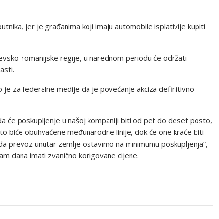
nika, jer je građanima koji imaju automobile isplativije kupiti
evsko-romanijske regije, u narednom periodu će održati
asti.
o je za federalne medije da je povećanje akciza definitivno
da će poskupljenje u našoj kompaniji biti od pet do deset posto,
sto biće obuhvaćene međunarodne linije, dok će one kraće biti
da prevoz unutar zemlje ostavimo na minimumu poskupljenja”,
am dana imati zvanično korigovane cijene.