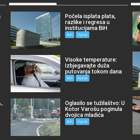
a
Počela isplata plata,
razlike i regresa u
institucijama BiH
BiH
Vijesti
Visoke temperature:
Izbjegavajte duža
putovanja tokom dana
BiH
Vijesti
Oglasilo se tužilaštvo: U
P-
Kotor Varošu poginula
m
dvojica mladića
BiH
Vijesti