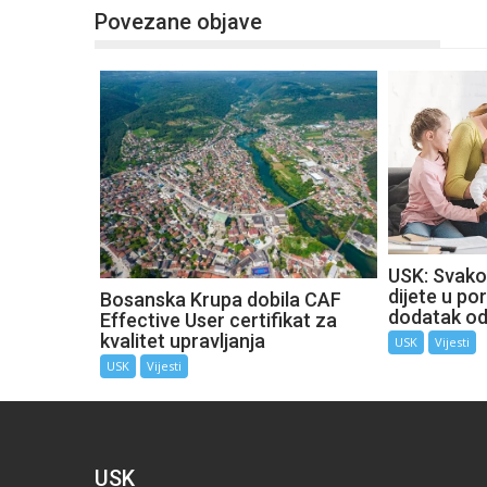
Povezane objave
USK: Svako
dijete u por
Bosanska Krupa dobila CAF
dodatak o
Effective User certifikat za
kvalitet upravljanja
USK
Vijesti
USK
Vijesti
USK