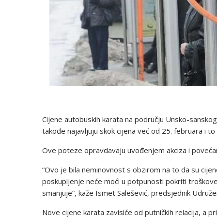
Cijene autobuskih karata na području Unsko-sanskog k
takođe najavljuju skok cijena već od 25. februara i t
Ove poteze opravdavaju uvođenjem akciza i povećan
“Ovo je bila neminovnost s obzirom na to da su cijene 
poskupljenje neće moći u potpunosti pokriti troškove
smanjuje”, kaže Ismet Salešević, predsjednik Udruž
Nove cijene karata zavisiće od putničkih relacija, a p