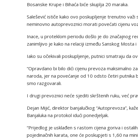
Bosanske Krupe i Bihaća biće skuplja 20 maraka.
Salešević ističe kako ovo poskupljenje trenutno važi
neminovno autoprevoznici morati povećati cijenu vozn
Inace, u proteklom periodu došlo je do značajnog redu
zanimljivo je kako na relaciji između Sanskog Mosta i
Iako su očekivali poskupljenje, putnici smatraju da o
“Opravdano bi bilo dići cijenu prevoza maksimalno za o
naroda, jer na povećanje od 10 odsto četiri putnika bi 
smo razgovarali.
I drugi prevoznici neće sjediti skrštenih ruku, već prav
Dejan Mijić, direktor banjalučkog “Autoprevoza”, kaže
Banjaluka na protokol idući ponedjeljak.
“Prijedlog je usklađen s rastom cijena goriva i ostalih
pojedinačnih karata, one će poskupjeti s 1,60 na mi