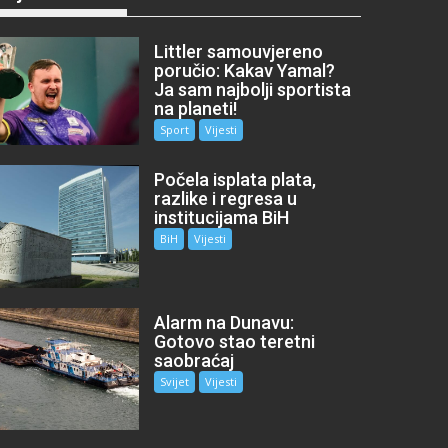
Littler samouvjereno
poručio: Kakav Yamal?
Ja sam najbolji sportista
na planeti!
Sport
Vijesti
Počela isplata plata,
razlike i regresa u
institucijama BiH
BiH
Vijesti
Alarm na Dunavu:
Gotovo stao teretni
saobraćaj
Svijet
Vijesti