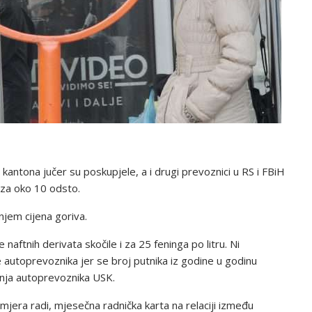
antona jučer su poskupjele, a i drugi prevoznici u RS i FBiH
o za oko 10 odsto.
jem cijena goriva.
naftnih derivata skočile i za 25 feninga po litru. Ni
 autoprevoznika jer se broj putnika iz godine u godinu
enja autoprevoznika USK.
rimjera radi, mjesečna radnička karta na relaciji između