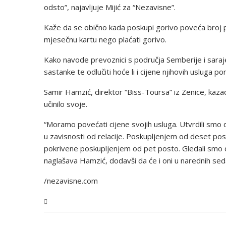
odsto”, najavljuje Mijić za “Nezavisne”.
Kaže da se obično kada poskupi gorivo poveća broj put
mjesečnu kartu nego plaćati gorivo.
Kako navode prevoznici s područja Semberije i saraj
sastanke te odlučiti hoće li i cijene njihovih usluga por
Samir Hamzić, direktor “Biss-Toursa” iz Zenice, kaza
učinilo svoje.
“Moramo povećati cijene svojih usluga. Utvrdili smo 
u zavisnosti od relacije. Poskupljenjem od deset po
pokrivene poskupljenjem od pet posto. Gledali smo 
naglašava Hamzić, dodavši da će i oni u narednih sed
/nezavisne.com
USK