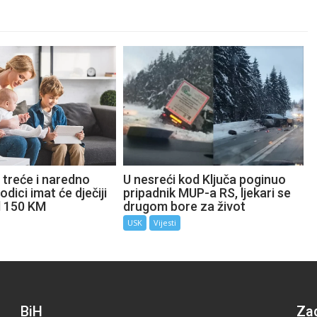
 treće i naredno
U nesreći kod Ključa poginuo
odici imat će dječiji
pripadnik MUP-a RS, ljekari se
d 150 KM
drugom bore za život
USK
Vijesti
BiH
Za