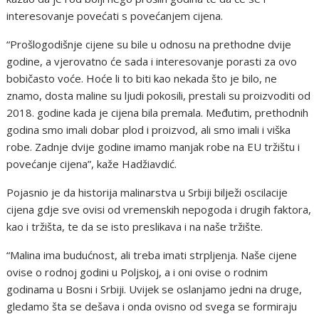
interesovanje povećati s povećanjem cijena.
“Prošlogodišnje cijene su bile u odnosu na prethodne dvije
godine, a vjerovatno će sada i interesovanje porasti za ovo
bobičasto voće. Hoće li to biti kao nekada što je bilo, ne
znamo, dosta maline su ljudi pokosili, prestali su proizvoditi od
2018. godine kada je cijena bila premala. Međutim, prethodnih
godina smo imali dobar plod i proizvod, ali smo imali i viška
robe. Zadnje dvije godine imamo manjak robe na EU tržištu i
povećanje cijena”, kaže Hadžiavdić.
Pojasnio je da historija malinarstva u Srbiji bilježi oscilacije
cijena gdje sve ovisi od vremenskih nepogoda i drugih faktora,
kao i tržišta, te da se isto preslikava i na naše tržište.
“Malina ima budućnost, ali treba imati strpljenja. Naše cijene
ovise o rodnoj godini u Poljskoj, a i oni ovise o rodnim
godinama u Bosni i Srbiji. Uvijek se oslanjamo jedni na druge,
gledamo šta se dešava i onda ovisno od svega se formiraju