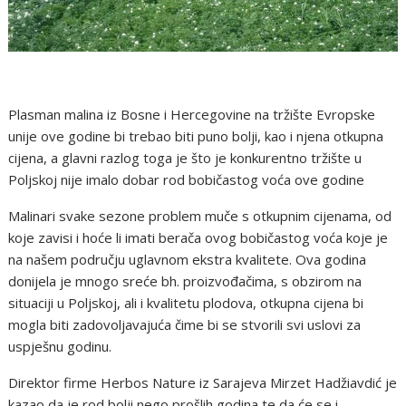
Plasman malina iz Bosne i Hercegovine na tržište Evropske
unije ove godine bi trebao biti puno bolji, kao i njena otkupna
cijena, a glavni razlog toga je što je konkurentno tržište u
Poljskoj nije imalo dobar rod bobičastog voća ove godine
Malinari svake sezone problem muče s otkupnim cijenama, od
koje zavisi i hoće li imati berača ovog bobičastog voća koje je
na našem području uglavnom ekstra kvalitete. Ova godina
donijela je mnogo sreće bh. proizvođačima, s obzirom na
situaciji u Poljskoj, ali i kvalitetu plodova, otkupna cijena bi
mogla biti zadovoljavajuća čime bi se stvorili svi uslovi za
uspješnu godinu.
Direktor firme Herbos Nature iz Sarajeva Mirzet Hadžiavdić je
kazao da je rod bolji nego prošlih godina te da će se i