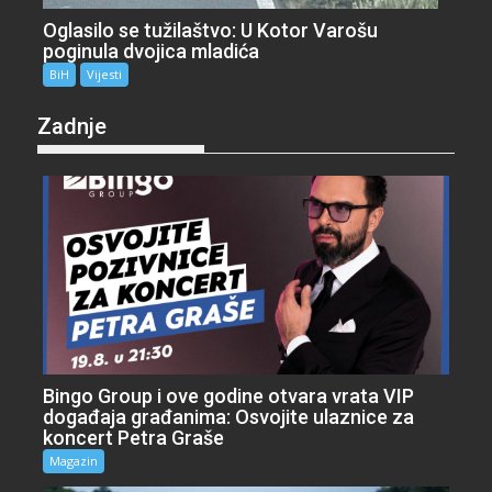
Oglasilo se tužilaštvo: U Kotor Varošu
poginula dvojica mladića
BiH
Vijesti
Zadnje
Bingo Group i ove godine otvara vrata VIP
događaja građanima: Osvojite ulaznice za
koncert Petra Graše
Magazin