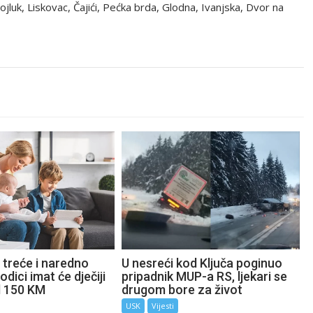
ojluk, Liskovac, Čajići, Pećka brda, Glodna, Ivanjska, Dvor na
 treće i naredno
U nesreći kod Ključa poginuo
odici imat će dječiji
pripadnik MUP-a RS, ljekari se
d 150 KM
drugom bore za život
USK
Vijesti