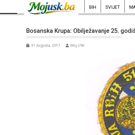
BIH
SVIJET
MA
Bosanska Krupa: Obilježavanje 25. godiš
31 Augusta, 2017
Moj USK