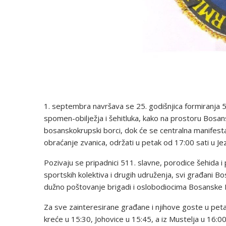
1. septembra navršava se 25. godišnjica formiranja 5
spomen-obilježja i šehitluka, kako na prostoru Bosan
bosanskokrupski borci, dok će se centralna manifesta
obraćanje zvanica, održati u petak od 17:00 sati u J
Pozivaju se pripadnici 511. slavne, porodice šehida i p
sportskih kolektiva i drugih udruženja, svi građani
dužno poštovanje brigadi i oslobodiocima Bosanske 
Za sve zainteresirane građane i njihove goste u pet
kreće u 15:30, Johovice u 15:45, a iz Mustelja u 16:0