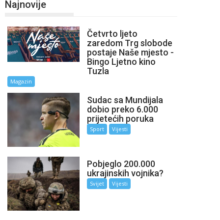
Najnovije
Četvrto ljeto
zaredom Trg slobode
postaje Naše mjesto -
Bingo Ljetno kino
Tuzla
Magazin
Sudac sa Mundijala
dobio preko 6.000
prijetećih poruka
Sport
Vijesti
Pobjeglo 200.000
ukrajinskih vojnika?
Svijet
Vijesti