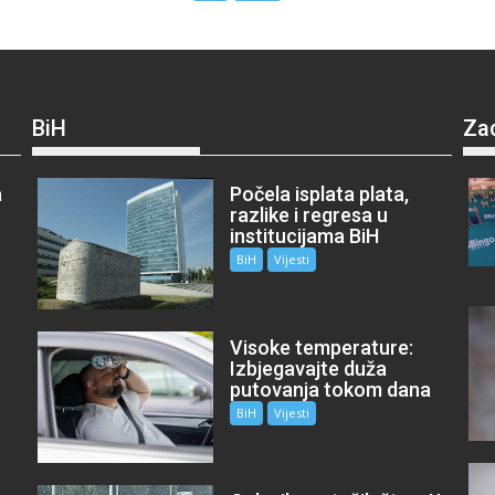
BiH
Za
a
Počela isplata plata,
razlike i regresa u
institucijama BiH
BiH
Vijesti
Visoke temperature:
Izbjegavajte duža
putovanja tokom dana
BiH
Vijesti