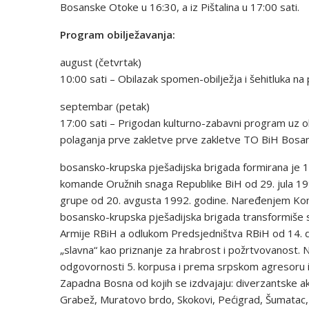
Bosanske Otoke u 16:30, a iz Pištalina u 17:00 sati.
Program obilježavanja:
august (četvrtak)
10:00 sati – Obilazak spomen-obilježja i šehitluka n
septembar (petak)
17:00 sati – Prigodan kulturno-zabavni program uz o
polaganja prve zakletve prve zakletve TO BiH Bosan
bosansko-krupska pješadijska brigada formirana je
komande Oružnih snaga Republike BiH od 29. jula 
grupe od 20. avgusta 1992. godine. Naređenjem Kom
bosansko-krupska pješadijska brigada transformiše 
Armije RBiH a odlukom Predsjedništva RBiH od 14. d
„slavna“ kao priznanje za hrabrost i požrtvovanost. 
odgovornosti 5. korpusa i prema srpskom agresoru 
Zapadna Bosna od kojih se izdvajaju: diverzantske ak
Grabež, Muratovo brdo, Skokovi, Pećigrad, Šumatac, V