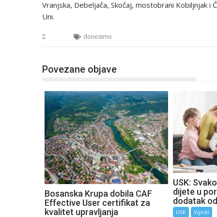
Vranjska, Debeljača, Skočaj, mostobrani Kobiljnjak i Ć
Uni.
USK
donosimo
Povezane objave
USK: Svako
dijete u por
Bosanska Krupa dobila CAF
dodatak o
Effective User certifikat za
kvalitet upravljanja
USK
Vijesti