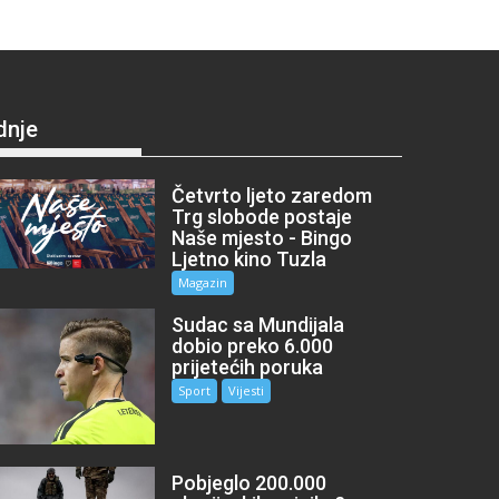
dnje
Četvrto ljeto zaredom
Trg slobode postaje
Naše mjesto - Bingo
Ljetno kino Tuzla
Magazin
Sudac sa Mundijala
dobio preko 6.000
prijetećih poruka
Sport
Vijesti
Pobjeglo 200.000