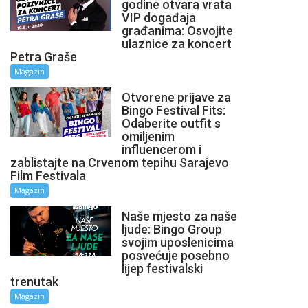
godine otvara vrata
VIP događaja
građanima: Osvojite
ulaznice za koncert
Petra Graše
Magazin
Otvorene prijave za
Bingo Festival Fits:
Odaberite outfit s
omiljenim
influencerom i
zablistajte na Crvenom tepihu Sarajevo
Film Festivala
Magazin
Naše mjesto za naše
ljude: Bingo Group
svojim uposlenicima
posvećuje posebno
lijep festivalski
trenutak
Magazin