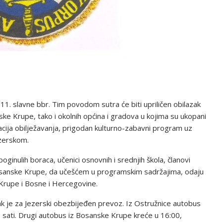
11. slavne bbr. Tim povodom sutra će biti upriličen obilazak
ske Krupe, tako i okolnih općina i gradova u kojima su ukopani
cija obilježavanja, prigodan kulturno-zabavni program uz
ezerskom.
oginulih boraca, učenici osnovnih i srednjih škola, članovi
 Bosanske Krupe, da učešćem u programskim sadržajima, odaju
Krupe i Bosne i Hercegovine.
ak je za Jezerski obezbijeđen prevoz. Iz Ostružnice autobus
0 sati. Drugi autobus iz Bosanske Krupe kreće u 16:00,