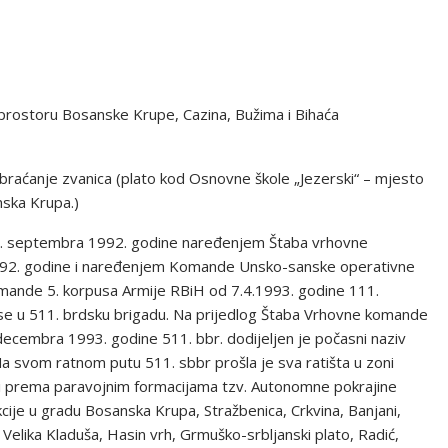
a prostoru Bosanske Krupe, Cazina, Bužima i Bihaća
braćanje zvanica (plato kod Osnovne škole „Jezerski“ – mjesto
ska Krupa.)
 1. septembra 1992. godine naređenjem Štaba vrhovne
1992. godine i naređenjem Komande Unsko-sanske operativne
ande 5. korpusa Armije RBiH od 7.4.1993. godine 111.
se u 511. brdsku brigadu. Na prijedlog Štaba Vrhovne komande
ecembra 1993. godine 511. bbr. dodijeljen je počasni naziv
Na svom ratnom putu 511. sbbr prošla je sva ratišta u zoni
i prema paravojnim formacijama tzv. Autonomne pokrajine
cije u gradu Bosanska Krupa, Stražbenica, Crkvina, Banjani,
elika Kladuša, Hasin vrh, Grmuško-srbljanski plato, Radić,