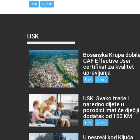
USK
Vijesti
USK
Bosanska Krupa dobil
CAF Effective User
certifikat za kvalitet
upravljanja
USK
Vijesti
USK: Svako treće i
naredno dijete u
porodici imat će dječiji
dodatak od 150 KM
USK
Vijesti
U nesreći kod Ključa