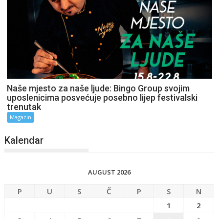
Naše mjesto za naše ljude: Bingo Group svojim
uposlenicima posvećuje posebno lijep festivalski
trenutak
Magazin
Kalendar
AUGUST 2026
P
U
S
Č
P
S
N
1
2