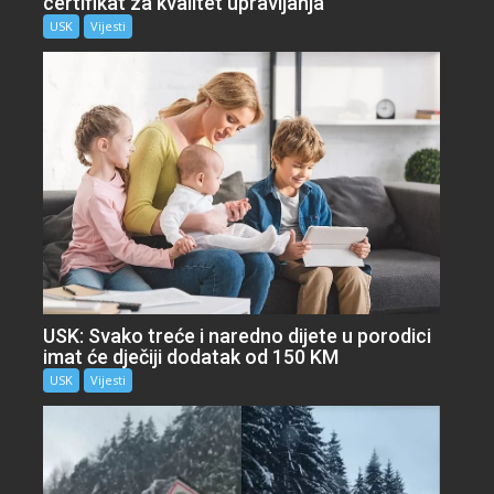
certifikat za kvalitet upravljanja
USK
Vijesti
USK: Svako treće i naredno dijete u porodici
imat će dječiji dodatak od 150 KM
USK
Vijesti