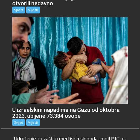
otvorili nedavno
Sport
Vijesti
U izraelskim napadima na Gazu od oktobra
2023. ubijene 73.384 osobe
Svijet
Vijesti
Udruženje za zaštitu medijskih sloboda „mojUSK“, e-