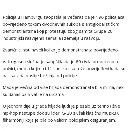
Policija u Hamburgu saopštila je večeras da je 196 policajaca
povrijeđeno tokom dvodnevnih sukoba s antiglobalističkim
demonstrantima koji protestuju zbog samita Grupe 20
industrijski razvijenih zemalja i zemalja u razvoju.
Zvaničnici nisu naveli koliko je demonstranata povrijeđeno.
Vatrogasna služba je saopštila da je 60 civila prebačeno u
bolnici, medju kojima i 11 ljudi koji su teže povrijeđeni kada su
pali sa zida poslije bežanja od policije.
Mada je većina od više hiljada demonstranata bila mirna, neki
su danas palili vatre na ulicama.
U jednom dijelu grada hiljade ljudi je plesalo uz tehno i žive
hip-hop nastupe dok su lideri G-20 slušali klasičnu muziku u
filharmoniji koja je bila po velikim policijskim osiguranjem.