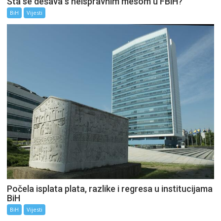
Šta se dešava s neispravnim mesom u FBiH?
BiH
Vijesti
Počela isplata plata, razlike i regresa u institucijama
BiH
BiH
Vijesti