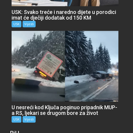
USK: Svako treće i naredno dijete u porodici
imat će dječiji dodatak od 150 KM
USK
Vijesti
U nesreći kod Ključa poginuo pripadnik MUP-
a RS, ljekari se drugom bore za život
USK
Vijesti