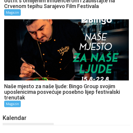
outfit s omiljenim influencerom i zablistajte na
Crvenom tepihu Sarajevo Film Festivala
Magazin
Naše mjesto za naše ljude: Bingo Group svojim
uposlenicima posvećuje posebno lijep festivalski
trenutak
Magazin
Kalendar