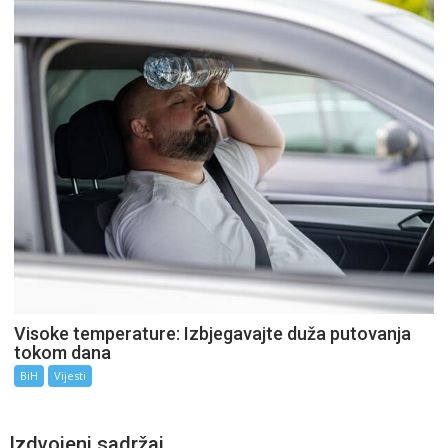
Visoke temperature: Izbjegavajte duža putovanja
tokom dana
BiH
Vijesti
Izdvojeni sadržaj