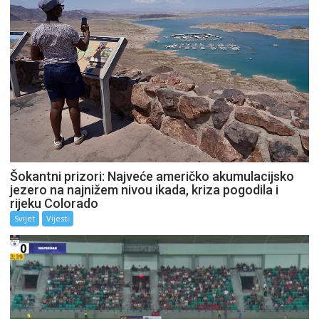
Šokantni prizori: Najveće američko akumulacijsko
jezero na najnižem nivou ikada, kriza pogodila i
rijeku Colorado
Svijet
Vijesti