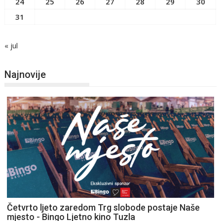
24
25
26
27
28
29
30
31
« jul
Najnovije
Četvrto ljeto zaredom Trg slobode postaje Naše
mjesto - Bingo Ljetno kino Tuzla