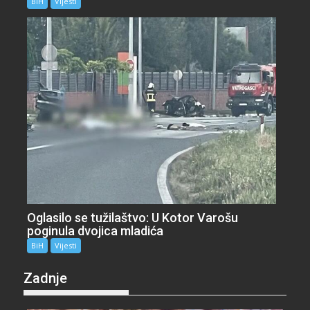
BiH
Vijesti
Oglasilo se tužilaštvo: U Kotor Varošu
poginula dvojica mladića
BiH
Vijesti
Zadnje