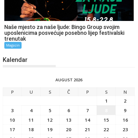
Naše mjesto za naše ljude: Bingo Group svojim
uposlenicima posvećuje posebno lijep festivalski
trenutak
Magazin
Kalendar
AUGUST 2026
P
U
S
Č
P
S
N
1
2
3
4
5
6
7
8
9
10
11
12
13
14
15
16
17
18
19
20
21
22
23