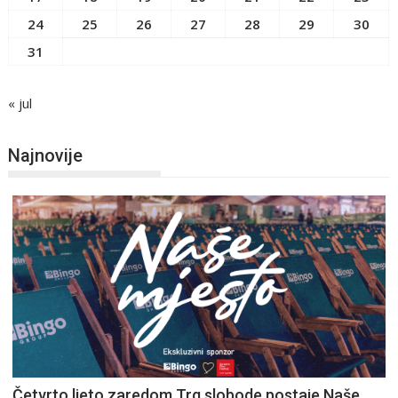
24
25
26
27
28
29
30
31
« jul
Najnovije
Četvrto ljeto zaredom Trg slobode postaje Naše