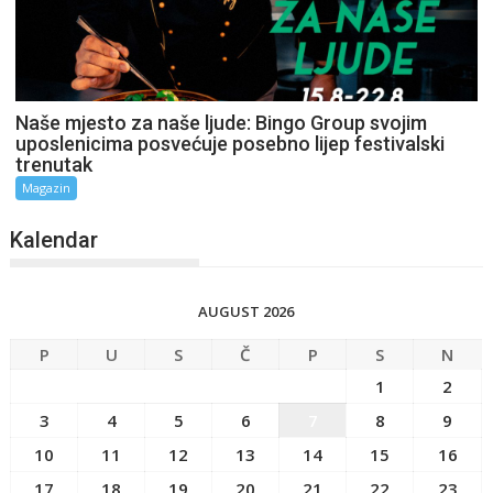
Naše mjesto za naše ljude: Bingo Group svojim
uposlenicima posvećuje posebno lijep festivalski
trenutak
Magazin
Kalendar
AUGUST 2026
P
U
S
Č
P
S
N
1
2
3
4
5
6
7
8
9
10
11
12
13
14
15
16
17
18
19
20
21
22
23