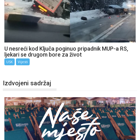
U nesreći kod Ključa poginuo pripadnik MUP-a RS,
ljekari se drugom bore za život
USK
Vijesti
Izdvojeni sadržaj