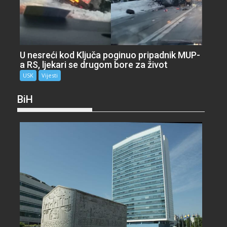
U nesreći kod Ključa poginuo pripadnik MUP-
a RS, ljekari se drugom bore za život
USK
Vijesti
BiH