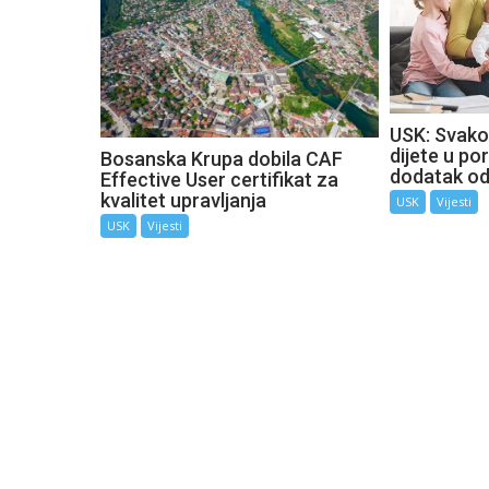
USK: Svako
dijete u por
Bosanska Krupa dobila CAF
dodatak o
Effective User certifikat za
kvalitet upravljanja
USK
Vijesti
USK
Vijesti