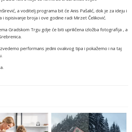
rević, a voditelj programa bit će Anis Pašalić, dok je za ideju i
a i ispisivanje broja i ove godine radi Mirzet Čeliković.
ma Gradskom Trgu gdje će biti upriličena izložba fotografija , a
Srebrenica.
zvedemo performans jedini ovakvog tipa i pokažemo i na taj
u.
a.