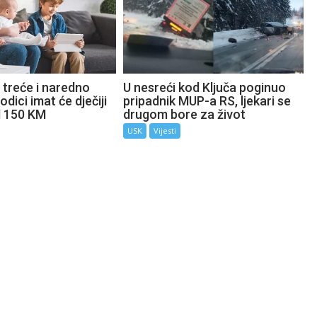
 treće i naredno
U nesreći kod Ključa poginuo
odici imat će dječiji
pripadnik MUP-a RS, ljekari se
d 150 KM
drugom bore za život
USK
Vijesti