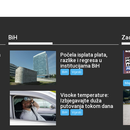
BiH
Za
a
Počela isplata plata,
razlike i regresa u
institucijama BiH
BiH
Vijesti
Ma
Visoke temperature:
Izbjegavajte duža
putovanja tokom dana
BiH
Vijesti