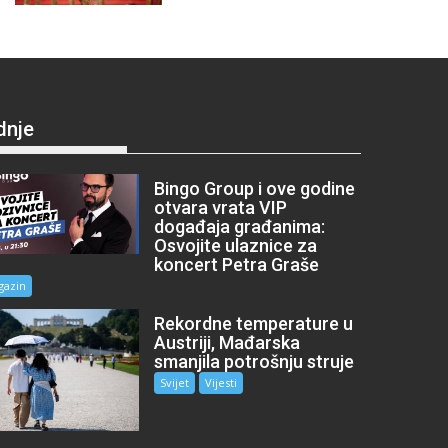
dnje
Bingo Group i ove godine
otvara vrata VIP
događaja građanima:
Osvojite ulaznice za
koncert Petra Graše
gazin
Rekordne temperature u
Austriji, Mađarska
smanjila potrošnju struje
Svijet
Vijesti