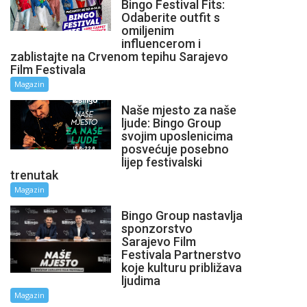
Bingo Festival Fits:
Odaberite outfit s
omiljenim
influencerom i
zablistajte na Crvenom tepihu Sarajevo
Film Festivala
Magazin
Naše mjesto za naše
ljude: Bingo Group
svojim uposlenicima
posvećuje posebno
lijep festivalski
trenutak
Magazin
Bingo Group nastavlja
sponzorstvo
Sarajevo Film
Festivala Partnerstvo
koje kulturu približava
ljudima
Magazin