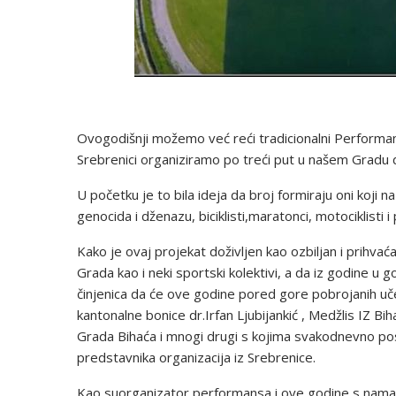
Ovogodišnji možemo već reći tradicionalni Performans
Srebrenici organiziramo po treći put u našem Gradu 
U početku je to bila ideja da broj formiraju oni koji n
genocida i dženazu, biciklisti,maratonci, motociklisti i p
Kako je ovaj projekat doživljen kao ozbiljan i prihvać
Grada kao i neki sportski kolektivi, a da iz godine u 
činjenica da će ove godine pored gore pobrojanih uče
kantonalne bonice dr.Irfan Ljubijankić , Medžlis IZ Bi
Grada Bihaća i mnogi drugi s kojima svakodnevno po
predstavnika organizacija iz Srebrenice.
Kao suorganizator performansa i ove godine s nama je