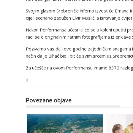
Svojim glasom Srebrenički inferno izvest će Emana Imši
cijeli scenario zadužen Elvir Muslić. a isrtavanje cvijet
Nakon Performansa učesnici će se u koloni uputiti pre
radi se o originalnim ratnim fotografijama iz enklave 
Pozivamo vas da i ove godine zajedničkim snagama i
način da je Bihać bio i bit će svim srcem uz Srebrenic
Za učešće na ovom Performansu imamo 8372 razlog
USK
Povezane objave