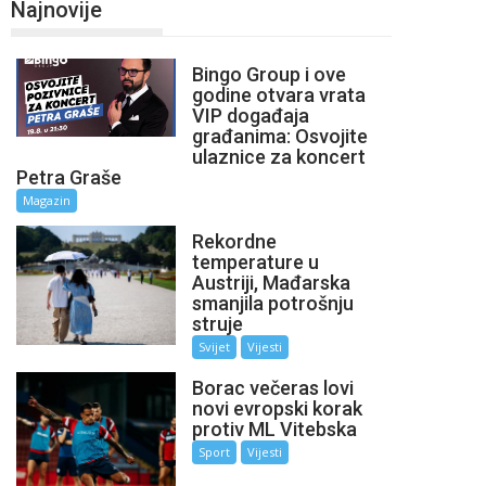
Najnovije
Bingo Group i ove
godine otvara vrata
VIP događaja
građanima: Osvojite
ulaznice za koncert
Petra Graše
Magazin
Rekordne
temperature u
Austriji, Mađarska
smanjila potrošnju
struje
Svijet
Vijesti
Borac večeras lovi
novi evropski korak
protiv ML Vitebska
Sport
Vijesti