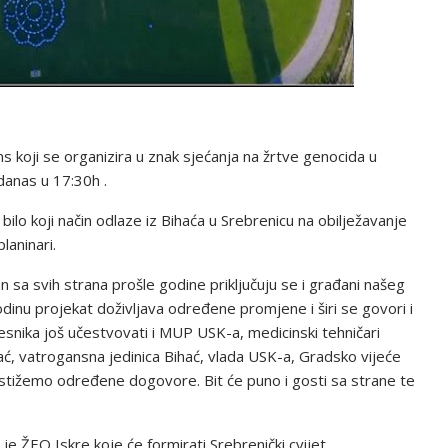
 koji se organizira u znak sjećanja na žrtve genocida u
danas u 17:30h .
a bilo koji način odlaze iz Bihaća u Srebrenicu na obilježavanje
laninari.
an sa svih strana prošle godine priključuju se i građani našeg
godinu projekat doživljava određene promjene i širi se govori i
snika još učestvovati i MUP USK-a, medicinski tehničari
hać, vatrogansna jedinica Bihać, vlada USK-a, Gradsko vijeće
stižemo određene dogovore. Bit će puno i gosti sa strane te
 ŽEO Iskre koje će formirati Srebrenički cvijet.